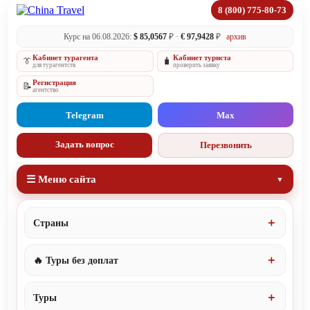
8 (800) 775-80-73
Курс на 06.08.2026:
$ 85,0567
₽ ·
€ 97,9428
₽
архив
Кабинет турагента
Кабинет туриста
👔
🧳
для турагентств
проверить заявку
Регистрация
📝
агентство
Telegram
Max
Задать вопрос
Перезвонить
☰ Меню сайта
Страны
🔥 Туры без доплат
Туры