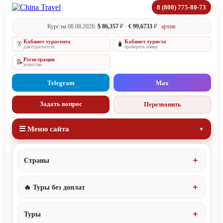
8 (800) 775-80-73
Курс на 08.08.2026:
$ 86,357
₽ ·
€ 99,6733
₽
архив
Кабинет турагента
Кабинет туриста
👔
🧳
для турагентств
проверить заявку
Регистрация
📝
агентство
Telegram
Max
Задать вопрос
Перезвонить
☰ Меню сайта
Страны
🔥 Туры без доплат
Туры