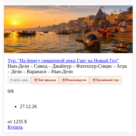
Тур: "На берегу священной реки Ганг на Новый Год"
Нью-Дели – Самод – Джайпур – Фатехпур-Сикри – Агра
– Дели – Варанаси – Нью-Дели
✈
✈
без авиа
Хит продаж
Рекомендуем
Групповой тур
9/8
27.12.26
от
1235 $
Купить