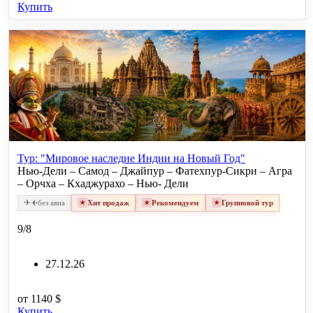
Купить
Тур: "Мировое наследие Индии на Новый Год"
Нью-Дели – Самод – Джайпур – Фатехпур-Сикри – Агра
– Орчха – Кхаджурахо – Нью- Дели
✈
✈
без авиа
Хит продаж
Рекомендуем
Групповой тур
9/8
27.12.26
от
1140 $
Купить