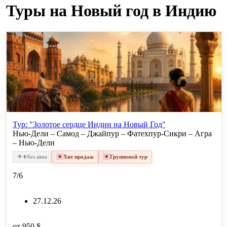
Туры на Новый год в Индию
Тур: "Золотое сердце Индии на Новый Год"
Нью-Дели – Самод – Джайпур – Фатехпур-Сикри – Агра
– Нью-Дели
✈
✈
без авиа
Хит продаж
Групповой тур
7/6
27.12.26
от
950 $