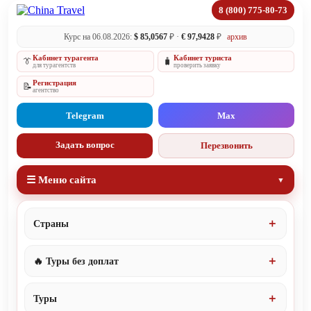
8 (800) 775-80-73
Курс на 06.08.2026:
$ 85,0567
₽ ·
€ 97,9428
₽
архив
Кабинет турагента
Кабинет туриста
👔
🧳
для турагентств
проверить заявку
Регистрация
📝
агентство
Telegram
Max
Задать вопрос
Перезвонить
☰ Меню сайта
Страны
🔥 Туры без доплат
Туры