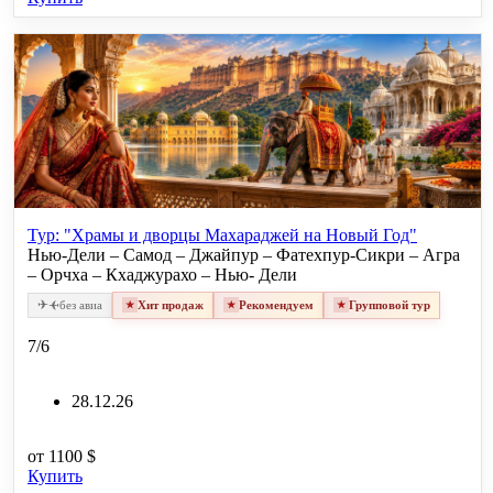
Тур: "Храмы и дворцы Махараджей на Новый Год"
Нью-Дели – Самод – Джайпур – Фатехпур-Сикри – Агра
– Орчха – Кхаджурахо – Нью- Дели
✈
✈
без авиа
Хит продаж
Рекомендуем
Групповой тур
7/6
28.12.26
от
1100 $
Купить