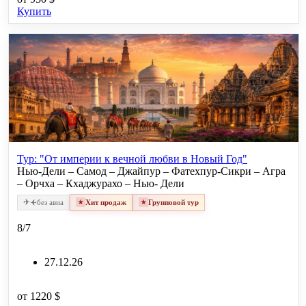
Купить
Тур: "От империи к вечной любви в Новый Год"
Нью-Дели – Самод – Джайпур – Фатехпур-Сикри – Агра
– Орчха – Кхаджурахо – Нью- Дели
✈
✈
без авиа
Хит продаж
Групповой тур
8/7
27.12.26
от 1220 $