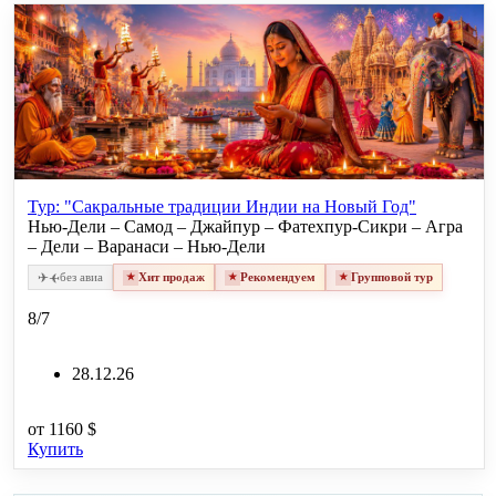
Тур: "Сакральные традиции Индии на Новый Год"
Нью-Дели – Самод – Джайпур – Фатехпур-Сикри – Агра
– Дели – Варанаси – Нью-Дели
✈
✈
без авиа
Хит продаж
Рекомендуем
Групповой тур
8/7
28.12.26
от
1160 $
Купить