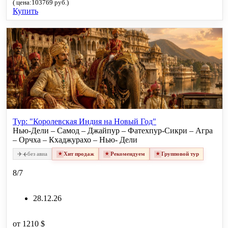
( цена:103769 руб.)
Купить
Тур: "Королевская Индия на Новый Год"
Нью-Дели – Самод – Джайпур – Фатехпур-Сикри – Агра
– Орчха – Кхаджурахо – Нью- Дели
✈
✈
без авиа
Хит продаж
Рекомендуем
Групповой тур
8/7
28.12.26
от
1210 $