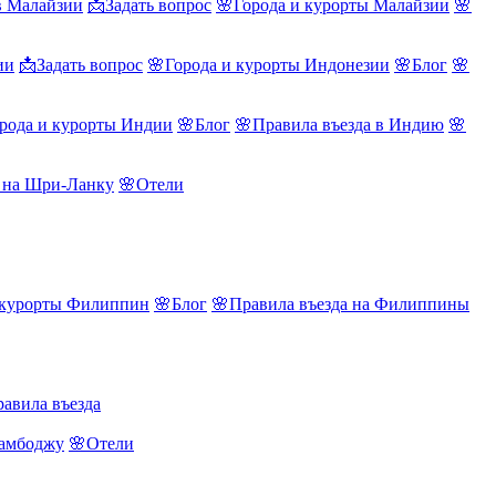
в Малайзии
📩Задать вопрос
🌸Города и курорты Малайзии
🌸
ии
📩Задать вопрос
🌸Города и курорты Индонезии
🌸Блог
🌸
рода и курорты Индии
🌸Блог
🌸Правила въезда в Индию
🌸
а на Шри-Ланку
🌸Отели
 курорты Филиппин
🌸Блог
🌸Правила въезда на Филиппины
авила въезда
Камбоджу
🌸Отели