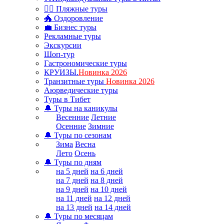
🏊‍♂ Пляжные туры
🐲 Оздоровление
💼 Бизнес туры
Рекламные туры
Экскурсии
Шоп-тур
Гастрономические туры
КРУИЗЫ.
Новинка 2026
Транзитные туры
Новинка 2026
Аюрведические туры
Туры в Тибет
🔔 Туры на каникулы
Весенние
Летние
Осенние
Зимние
🔔 Туры по сезонам
Зима
Весна
Лето
Осень
🔔 Туры по дням
на 5 дней
на 6 дней
на 7 дней
на 8 дней
на 9 дней
на 10 дней
на 11 дней
на 12 дней
на 13 дней
на 14 дней
🔔 Туры по месяцам