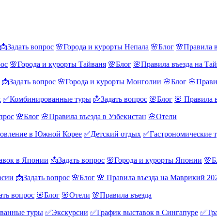
📩Задать вопрос
🌸Города и курорты Непала
🌸Блог
🌸Правила в
рос
🌸Города и курорты Тайваня
🌸Блог
🌸Правила въезда на Та
📩Задать вопрос
🌸Города и курорты Монголии
🌸Блог
🌸Прави
х
✅Комбинированные туры
📩Задать вопрос
🌸Блог
🌸 Правила 
прос
🌸Блог
🌸Правила въезда в Узбекистан
🌸Отели
овление в Южной Корее
✅Детский отдых
✅Гастрономические 
авок в Японии
📩Задать вопрос
🌸Города и курорты Японии
🌸Б
рсии
📩Задать вопрос
🌸Блог
🌸 Правила въезда на Маврикий 20
ать вопрос
🌸Блог
🌸Отели
🌸Правила въезда
ванные туры
✅Экскурсии
✅График выставок в Сингапуре
✅Тра