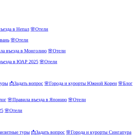
ъезда в Непал
🌸Отели
йвань
🌸Отели
ла въезда в Монголию
🌸Отели
въезда в ЮАР 2025
🌸Отели
туры
📩Задать вопрос
🌸Города и курорты Южной Кореи
🌸Блог
лог
🌸Правила въезда в Японию
🌸Отели
25
🌸Отели
нзитные туры
📩Задать вопрос
🌸Города и курорты Сингапура