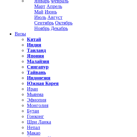
Январь
Февраль
Март
Апрель
Май
Июнь
Июль
Август
Сентябрь
Октябрь
Ноябрь
Декабрь
Визы
Китай
Индия
Таиланд
Япония
Малайзия
Сингапур
Тайвань
Индонезия
Южная Корея
Иран
Мьянма
Эфиопия
Монголия
Бутан
Гонконг
Шри Ланка
Непал
Макао