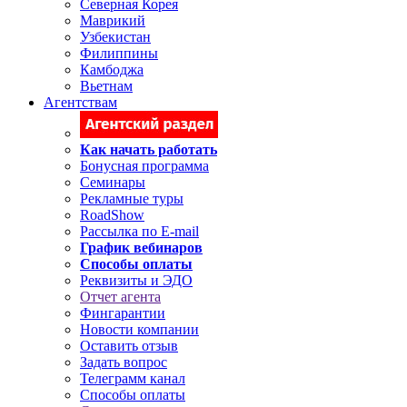
Северная Корея
Маврикий
Узбекистан
Филиппины
Камбоджа
Вьетнам
Агентствам
Как начать работать
Бонусная программа
Семинары
Рекламные туры
RoadShow
Рассылка по E-mail
График вебинаров
Способы оплаты
Реквизиты и ЭДО
Отчет агента
Фингарантии
Новости компании
Оставить отзыв
Задать вопрос
Телеграмм канал
Способы оплаты