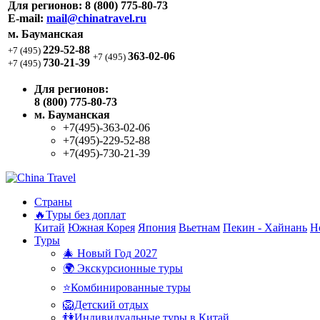
Для регионов:
8 (800) 775-80-73
E-mail:
mail@chinatravel.ru
м. Бауманская
229-52-88
+7 (495)
363-02-06
+7 (495)
730-21-39
+7 (495)
Для регионов:
8 (800) 775-80-73
м. Бауманская
+7(495)-363-02-06
+7(495)-229-52-88
+7(495)-730-21-39
Страны
🔥Туры без доплат
Китай
Южная Корея
Япония
Вьетнам
Пекин - Хайнань
Н
Туры
🎄 Новый Год 2027
🌍 Экскурсионные туры
⭐Комбинированные туры
🦁Детский отдых
👫Индивидуальные туры в Китай