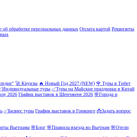
 об обработке персональных данных
Оплата картой
Реквизиты
нных
ледие"
🚀 Круизы
🔥 Новый Год 2027 (NEW)
🌹 Туры в Тибет
✅Индивидуальные туры
✅Туры на Майские праздники в Китай
жоу 2026
График выставок в Шенчжене 2026
🌸Города и
нь
✅Бизнес туры
График выставок в Гонконге
📩Задать вопрос
орты Вьетнама
🌸Блог
🌸Правила въезда во Вьетнам
🌸Отели