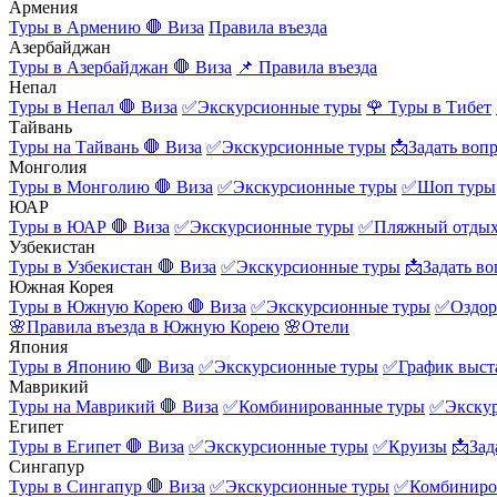
Армения
Туры в Армению
🛑 Виза
Правила въезда
Азербайджан
Туры в Азербайджан
🛑 Виза
📌 Правила въезда
Непал
Туры в Непал
🛑 Виза
✅Экскурсионные туры
🌹 Туры в Тибет
Тайвань
Туры на Тайвань
🛑 Виза
✅Экскурсионные туры
📩Задать воп
Монголия
Туры в Монголию
🛑 Виза
✅Экскурсионные туры
✅Шоп туры
ЮАР
Туры в ЮАР
🛑 Виза
✅Экскурсионные туры
✅Пляжный отды
Узбекистан
Туры в Узбекистан
🛑 Виза
✅Экскурсионные туры
📩Задать во
Южная Корея
Туры в Южную Корею
🛑 Виза
✅Экскурсионные туры
✅Оздор
🌸Правила въезда в Южную Корею
🌸Отели
Япония
Туры в Японию
🛑 Виза
✅Экскурсионные туры
✅График выст
Маврикий
Туры на Маврикий
🛑 Виза
✅Комбинированные туры
✅Экску
Египет
Туры в Египет
🛑 Виза
✅Экскурсионные туры
✅Круизы
📩Зад
Сингапур
Туры в Сингапур
🛑 Виза
✅Экскурсионные туры
✅Комбиниро