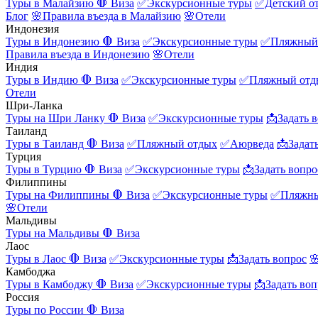
Туры в Малайзию
🛑 Виза
✅Экскурсионные туры
✅Детский о
Блог
🌸Правила въезда в Малайзию
🌸Отели
Индонезия
Туры в Индонезию
🛑 Виза
✅Экскурсионные туры
✅Пляжный
Правила въезда в Индонезию
🌸Отели
Индия
Туры в Индию
🛑 Виза
✅Экскурсионные туры
✅Пляжный отд
Отели
Шри-Ланка
Туры на Шри Ланку
🛑 Виза
✅Экскурсионные туры
📩Задать 
Таиланд
Туры в Таиланд
🛑 Виза
✅Пляжный отдых
✅Аюрведа
📩Задат
Турция
Туры в Турцию
🛑 Виза
✅Экскурсионные туры
📩Задать вопро
Филиппины
Туры на Филиппины
🛑 Виза
✅Экскурсионные туры
✅Пляжны
🌸Отели
Мальдивы
Туры на Мальдивы
🛑 Виза
Лаос
Туры в Лаос
🛑 Виза
✅Экскурсионные туры
📩Задать вопрос

Камбоджа
Туры в Камбоджу
🛑 Виза
✅Экскурсионные туры
📩Задать воп
Россия
Туры по России
🛑 Виза