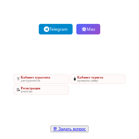
Telegram
Max
Кабинет турагента
Кабинет туриста
👔
🧳
для турагентств
проверить заявку
Регистрация
📝
агентство
💬 Задать вопрос