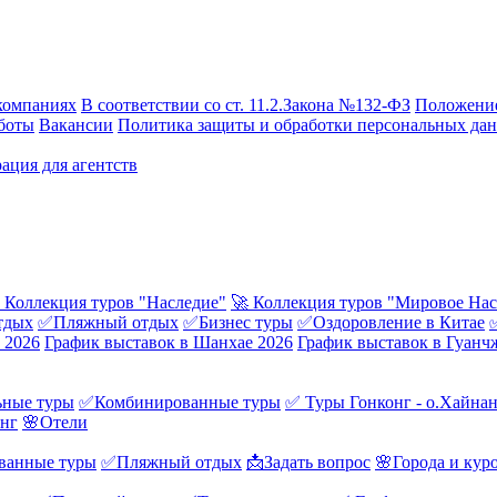
компаниях
В соответствии со ст. 11.2.Закона №132-ФЗ
Положение
боты
Вакансии
Политика защиты и обработки персональных да
ация для агентств
 Коллекция туров "Наследие"
🚀 Коллекция туров "Мировое Нас
тдых
✅Пляжный отдых
✅Бизнес туры
✅Оздоровление в Китае
 2026
График выставок в Шанхае 2026
График выставок в Гуанч
ные туры
✅Комбинированные туры
✅ Туры Гонконг - о.Хайна
онг
🌸Отели
ванные туры
✅Пляжный отдых
📩Задать вопрос
🌸Города и кур