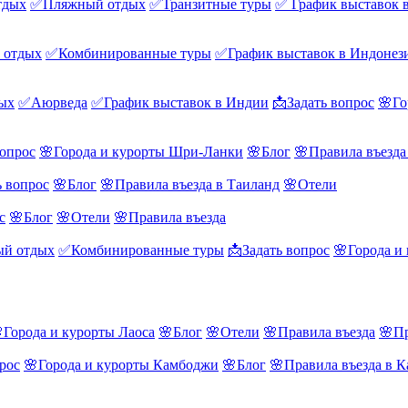
тдых
✅Пляжный отдых
✅Транзитные туры
✅ График выставок 
 отдых
✅Комбинированные туры
✅График выставок в Индонез
ых
✅Аюрведа
✅График выставок в Индии
📩Задать вопрос
🌸Го
вопрос
🌸Города и курорты Шри-Ланки
🌸Блог
🌸Правила въезд
ь вопрос
🌸Блог
🌸Правила въезда в Таиланд
🌸Отели
с
🌸Блог
🌸Отели
🌸Правила въезда
й отдых
✅Комбинированные туры
📩Задать вопрос
🌸Города и
Города и курорты Лаоса
🌸Блог
🌸Отели
🌸Правила въезда
🌸Пр
рос
🌸Города и курорты Камбоджи
🌸Блог
🌸Правила въезда в 