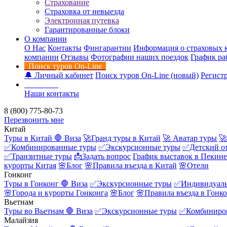
Страхование
Страховка от невыезда
Электронная путевка
Гарантированные блоки
О компании
О Нас
Контакты
Фингарантии
Информация о страховых 
компании
Отзывы
Фотографии наших поездок
График ра
Поиск туров On-Line
🔔 Личный кабинет
Поиск туров On-Line (новый)
Регистр
Контакты
Наши контакты
8 (800) 775-80-73
Перезвонить мне
Китай
Туры в Китай
🛑 Виза
🚀Гранд туры в Китай
🚀 Аватар туры
🚀
✅Комбинированные туры
✅Экскурсионные туры
✅Детский о
✅Транзитные туры
📩Задать вопрос
График выставок в Пекине
курорты Китая
🌸Блог
🌸Правила въезда в Китай
🌸Отели
Гонконг
Туры в Гонконг
🛑 Виза
✅Экскурсионные туры
✅Индивидуаль
🌸Города и курорты Гонконга
🌸Блог
🌸Правила въезда в Гонк
Вьетнам
Туры во Вьетнам
🛑 Виза
✅Экскурсионные туры
✅Комбиниро
Малайзия