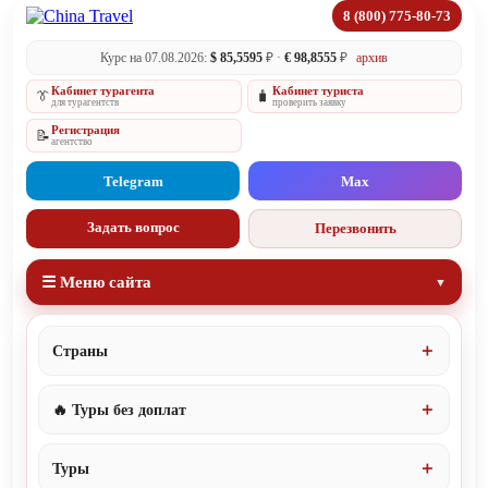
8 (800) 775-80-73
Курс на 07.08.2026:
$ 85,5595
₽ ·
€ 98,8555
₽
архив
Кабинет турагента
Кабинет туриста
👔
🧳
для турагентств
проверить заявку
Регистрация
📝
агентство
Telegram
Max
Задать вопрос
Перезвонить
☰ Меню сайта
Страны
🔥 Туры без доплат
Туры