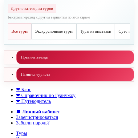
Другие категории туров
Быстрый переход к другим вариантам по этой стране
Все туры
Экскурсионные туры
Туры на выставки
Суточные 
Правила въезда
Памятка туриста
❤ Блог
❤ Справочник по Гуанчжоу
❤ Путеводитель
🔔
Личный кабинет
Зарегистрироваться
Забыли пароль?
Туры