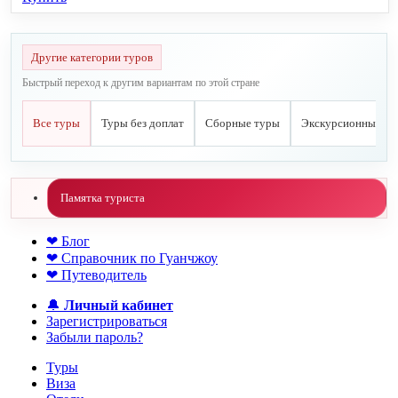
Другие категории туров
Быстрый переход к другим вариантам по этой стране
Все туры
Туры без доплат
Сборные туры
Экскурсионные ту
Памятка туриста
❤ Блог
❤ Справочник по Гуанчжоу
❤ Путеводитель
🔔
Личный кабинет
Зарегистрироваться
Забыли пароль?
Туры
Виза