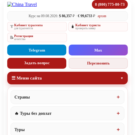
8 (800) 775-80-73
Курс на 09.08.2026:
$ 86,357
₽ ·
€ 99,6733
₽
архив
Кабинет турагента
Кабинет туриста
👔
🧳
для турагентств
проверить заявку
Регистрация
📝
агентство
Telegram
Max
Задать вопрос
Перезвонить
☰ Меню сайта
Страны
🔥 Туры без доплат
Туры