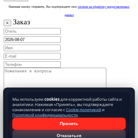
Нажимая кнопку отправить, Вы подтверждаете свое
согласие на обработку предоставляемых
данных
Заказ
×
Мы используем
cookies
для корректной работы сайта и
аналитики. Нажимая «Принять», вы подтверждаете
ознакомление и согласие с
Cookie-политикой
и
Политикой конфиденциальности
.
Принять
Отказаться