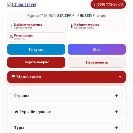
8 (800) 775-80-73
Курс на 07.08.2026:
$ 85,5595
₽ ·
€ 98,8555
₽
архив
Кабинет турагента
Кабинет туриста
👔
🧳
для турагентств
проверить заявку
Регистрация
📝
агентство
Telegram
Max
Задать вопрос
Перезвонить
☰ Меню сайта
Страны
🔥 Туры без доплат
Туры