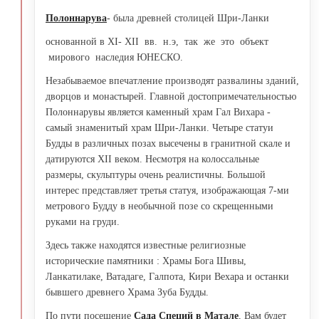
Полоннарува
- была древней столицей Шри-Ланки
основанной в XI- XII вв. н.э, так же это объект
мирового наследия ЮНЕСКО.
Незабываемое впечатление производят развалины зданий,
дворцов и монастырей. Главной достопримечательностью
Полоннарувы является каменный храм Гал Вихара -
самый знаменитый храм Шри-Ланки. Четыре статуи
Будды в различных позах высечены в гранитной скале и
датируются XII веком. Несмотря на колоссальные
размеры, скульптуры очень реалистичны. Большой
интерес представляет третья статуя, изображающая 7-ми
метрового Будду в необычной позе со скрещенными
руками на груди.
Здесь также находятся известные религиозные
исторические памятники : Храмы Бога Шивы,
Ланкатилаке, Ватадаге, Галпота, Кири Вехара и останки
бывшего древнего Храма Зуба Будды.
По пути посещение
С
ада Специй в Матале
, Вам будет