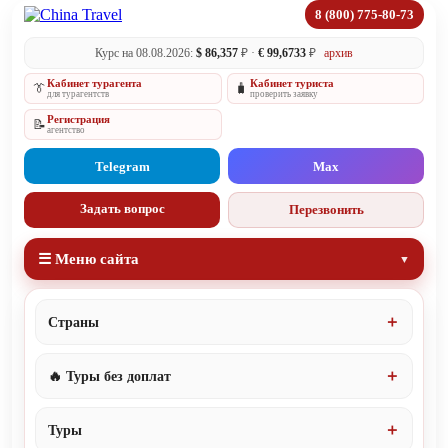
8 (800) 775-80-73
Курс на 08.08.2026:
$ 86,357
₽ ·
€ 99,6733
₽
архив
Кабинет турагента
Кабинет туриста
👔
🧳
для турагентств
проверить заявку
Регистрация
📝
агентство
Telegram
Max
Задать вопрос
Перезвонить
☰ Меню сайта
Страны
🔥 Туры без доплат
Туры