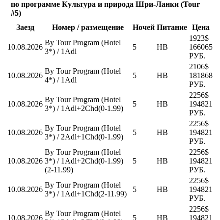
по программе Культура и природа Шри-Ланки (Tour
#5)
Заезд
Номер / размещение
Ночей
Питание
Цена
1923$
By Tour Program (Hotel
10.08.2026
5
HB
166065
3*) / 1Adl
РУБ.
2106$
By Tour Program (Hotel
10.08.2026
5
HB
181868
4*) / 1Adl
РУБ.
2256$
By Tour Program (Hotel
10.08.2026
5
HB
194821
3*) / 1Adl+2Chd(0-1.99)
РУБ.
2256$
By Tour Program (Hotel
10.08.2026
5
HB
194821
3*) / 2Adl+1Chd(0-1.99)
РУБ.
By Tour Program (Hotel
2256$
10.08.2026
3*) / 1Adl+2Chd(0-1.99)
5
HB
194821
(2-11.99)
РУБ.
2256$
By Tour Program (Hotel
10.08.2026
5
HB
194821
3*) / 1Adl+1Chd(2-11.99)
РУБ.
2256$
By Tour Program (Hotel
10.08.2026
5
HB
194821