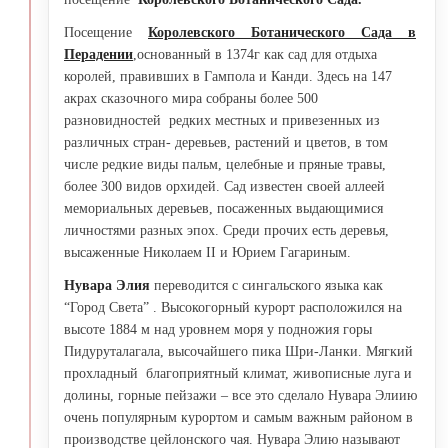
Посещение
Королевского Ботанического Сада в
Перадении
,основанный в 1374г как сад для отдыха
королей, правивших в Гампола и Канди. Здесь на 147
акрах сказочного мира собраны более 500
разновидностей редких местных и привезенных из
различных стран- деревьев, растений и цветов, в том
числе редкие виды пальм, целебные и пряные травы,
более 300 видов орхидей. Сад известен своей аллеей
мемориальных деревьев, посаженных выдающимися
личностями разных эпох. Среди прочих есть деревья,
высаженные Николаем II и Юрием Гагариным.
Нувара Элия
переводится с сингальского языка как
“Город Света” . Высокогорный курорт расположился на
высоте 1884 м над уровнем моря у подножия горы
Пидуруталагала, высочайшего пика Шри-Ланки. Мягкий
прохладный благоприятный климат, живописные луга и
долины, горные пейзажи – все это сделало Нувара Элиию
очень популярным курортом и самым важным районом в
производстве цейлонского чая. Нувара Элию называют