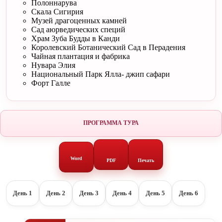
Полоннарува
Скала Сигирия
Музей драгоценных камней
Сад аюрведических специй
Храм Зуба Будды в Канди
Королевский Ботанический Сад в Перадения
Чайная плантация и фабрика
Нувара Элия
Национальный Парк Ялла- джип сафари
Форт Галле
ПРОГРАММА ТУРА
Word
PDF
Печать
День 1
День 2
День 3
День 4
День 5
День 6