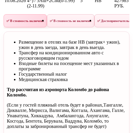
10.08.2026
4*) / 5Adl+2Chd(0-1.99)
5
HB
427985
(2-11.99)
РУБ.
✅ В стоимость включено
✅ В стоимость не включено
✅ Достопримечательнос
Размещение в отелях на базе HB (завтрак+ ужин),
ужин в день заезда, завтрак в день выезда.
Трансфер на кондиционированном авто с
русскоговорящим гидом
Входные билеты на посещение мест указанных в
программе
Государственный налог
Медицинская страховка
Тур рассчитан из аэропорта Коломбо до района
Коломбо.
(Если у гостей пляжный отель будет в районах,Тангалле,
Диквалле, Мирисса, Валигама, Коггала, Ахангама, Галле,
Унаватуна, Хиккадува, Амбалангода, Анунгалле,
Косгода, Бентота, Берувала, Ваддува, Коломбо, то
доплаты за забронированный трансфер не будет)