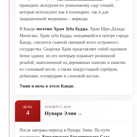
проведена экскурсия по уникальному саду специй,
которые используют как в кулинарии, так и для
традиционной медицины – аюрведы.
В Канди
посетим Храм Зуба Будды.
Храм Шри-Далада-
Малигава, Храм зуба Будды, находящийся в центре города
Канди, считается главной святыней всего островного
государства. Снаружи Храм представляет собой скромное
белое здание, но его интерьер поражает роскошной
резьбой, выполненной на деревянных панелях и панелях
из слоновьей кости, а также инкрустацией серебром,
рубинами, изумрудами и слоновой костью.
Ужин и ночь в отеле Канди.
ДЕНЬ
МАРШРУТ ДНЯ
4
Нувара Элия
После завтрака переезд в Нувара Элию. По пути
посещение
Королевского Ботанического Сада.