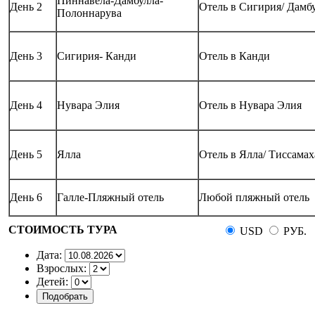
Пиннавела-Дамбулла-
День 2
Отель в Сигирия/ Дамб
Полоннарува
День 3
Сигирия- Канди
Отель в Канди
День 4
Нувара Элия
Отель в Нувара Элия
День 5
Ялла
Отель в Ялла/ Тиссама
День 6
Галле-Пляжный отель
Любой пляжный отель
СТОИМОСТЬ ТУРА
USD
РУБ.
Дата:
Взрослых:
Детей: