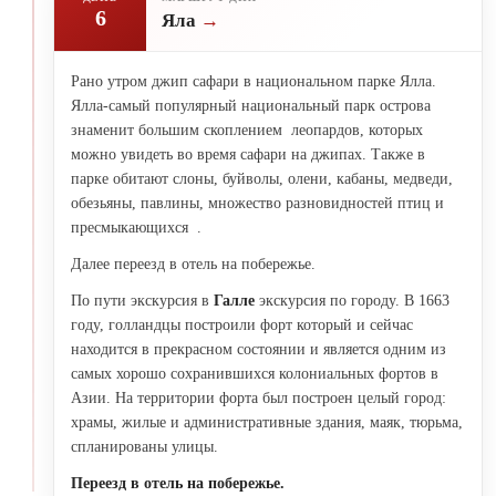
6
Яла
Рано утром джип сафари в национальном парке Ялла.
Ялла-самый популярный национальный парк острова
знаменит большим скоплением леопардов, которых
можно увидеть во время сафари на джипах. Также в
парке обитают слоны, буйволы, олени, кабаны, медведи,
обезьяны, павлины, множество разновидностей птиц и
пресмыкающихся .
Далее переезд в отель на побережье.
По пути экскурсия в
Галле
экскурсия по городу. В 1663
году, голландцы построили форт который и сейчас
находится в прекрасном состоянии и является одним из
самых хорошо сохранившихся колониальных фортов в
Азии. На территории форта был построен целый город:
храмы, жилые и административные здания, маяк, тюрьма,
спланированы улицы.
Переезд в отель на побережье.