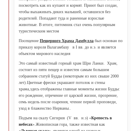
посмотреть как их купают и кормят. Приют был создан,
чтобы выхаживать диких малышей, оставшихся без
родителей. Попадают туда и раненные взрослые
животные. В итоге, питомник стал очень популярным
туристическим местом
Посещение
Пещерного
Храма Дамбулла
был основан по
приказу короля Валагамбаху в I вв. до н.э. и является
объектом мирового наследия
Это самый известный горный храм Шри Ланки. Храм,
состоит из пяти пещер и известен самым большим
собранием статуй Будды (некоторым из них свыше 2000
лет).Цветные фрески украшают потолок и стены
храма,здесь отображены главные моменты жизни Будды:
его рождение, отречение от царской жизни, прозрение,
семь недель после озарения, чтение первой проповеди,
уход в блаженство Нирваны..
Подъем на скалу Сигирия (V вв. н.э) «
Крепость в
небесах
».Живописная гора, также известная как
«Львиная скала»
, является одной из главных