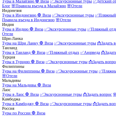
Туры в Малайзию
🛑 Виза
✅Экскурсионные туры
✅Детский о
Блог
🌸Правила въезда в Малайзию
🌸Отели
Индонезия
Туры в Индонезию
🛑 Виза
✅Экскурсионные туры
✅Пляжный
Правила въезда в Индонезию
🌸Отели
Индия
Туры в Индию
🛑 Виза
✅Экскурсионные туры
✅Пляжный отд
Отели
Шри-Ланка
Туры на Шри Ланку
🛑 Виза
✅Экскурсионные туры
📩Задать 
Таиланд
Туры в Таиланд
🛑 Виза
✅Пляжный отдых
✅Аюрведа
📩Задат
Турция
Туры в Турцию
🛑 Виза
✅Экскурсионные туры
📩Задать вопро
Филиппины
Туры на Филиппины
🛑 Виза
✅Экскурсионные туры
✅Пляжны
🌸Отели
Мальдивы
Туры на Мальдивы
🛑 Виза
Лаос
Туры в Лаос
🛑 Виза
✅Экскурсионные туры
📩Задать вопрос

Камбоджа
Туры в Камбоджу
🛑 Виза
✅Экскурсионные туры
📩Задать воп
Россия
Туры по России
🛑 Виза