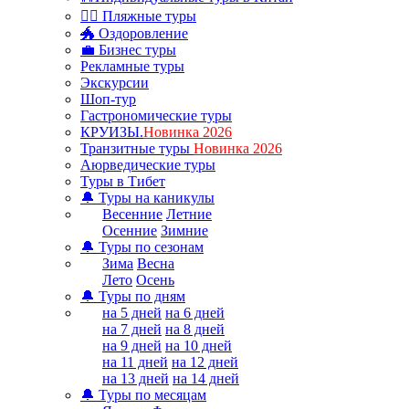
🏊‍♂ Пляжные туры
🐲 Оздоровление
💼 Бизнес туры
Рекламные туры
Экскурсии
Шоп-тур
Гастрономические туры
КРУИЗЫ.
Новинка 2026
Транзитные туры
Новинка 2026
Аюрведические туры
Туры в Тибет
🔔 Туры на каникулы
Весенние
Летние
Осенние
Зимние
🔔 Туры по сезонам
Зима
Весна
Лето
Осень
🔔 Туры по дням
на 5 дней
на 6 дней
на 7 дней
на 8 дней
на 9 дней
на 10 дней
на 11 дней
на 12 дней
на 13 дней
на 14 дней
🔔 Туры по месяцам