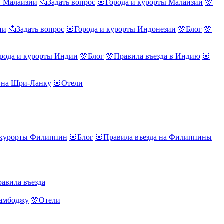
в Малайзии
📩Задать вопрос
🌸Города и курорты Малайзии
🌸
ии
📩Задать вопрос
🌸Города и курорты Индонезии
🌸Блог
🌸
рода и курорты Индии
🌸Блог
🌸Правила въезда в Индию
🌸
а на Шри-Ланку
🌸Отели
 курорты Филиппин
🌸Блог
🌸Правила въезда на Филиппины
авила въезда
Камбоджу
🌸Отели