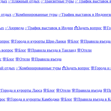
тдых
✅Пляжный отдых
✅Транзитные туры
✅ График выставок 
 отдых
✅Комбинированные туры
✅График выставок в Индонез
ых
✅Аюрведа
✅График выставок в Индии
📩Задать вопрос
🌸Го
вопрос
🌸Города и курорты Шри-Ланки
🌸Блог
🌸Правила въезд
ь вопрос
🌸Блог
🌸Правила въезда в Таиланд
🌸Отели
с
🌸Блог
🌸Отели
🌸Правила въезда
й отдых
✅Комбинированные туры
📩Задать вопрос
🌸Города и
Города и курорты Лаоса
🌸Блог
🌸Отели
🌸Правила въезда
🌸Пр
рос
🌸Города и курорты Камбоджи
🌸Блог
🌸Правила въезда в 