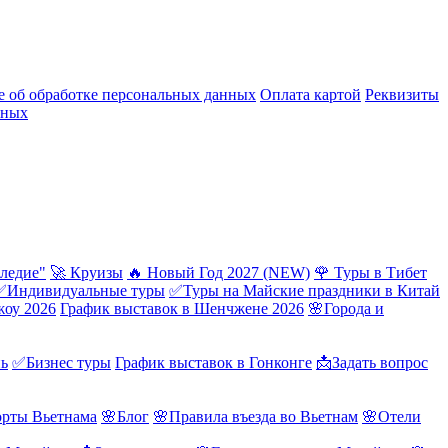
 об обработке персональных данных
Оплата картой
Реквизиты
нных
ледие"
🚀 Круизы
🔥 Новый Год 2027 (NEW)
🌹 Туры в Тибет
✅Индивидуальные туры
✅Туры на Майские праздники в Китай
жоу 2026
График выставок в Шенчжене 2026
🌸Города и
нь
✅Бизнес туры
График выставок в Гонконге
📩Задать вопрос
орты Вьетнама
🌸Блог
🌸Правила въезда во Вьетнам
🌸Отели