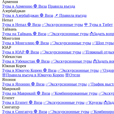
Армения
Туры в Армению
🛑 Виза
Правила въезда
Азербайджан
Туры в Азербайджан
🛑 Виза
📌 Правила въезда
Непал
Туры в Непал
🛑 Виза
✅Экскурсионные туры
🌹 Туры в Тибет
Тайвань
Туры на Тайвань
🛑 Виза
✅Экскурсионные туры
📩Задать воп
Монголия
Туры в Монголию
🛑 Виза
✅Экскурсионные туры
✅Шоп туры
ЮАР
Туры в ЮАР
🛑 Виза
✅Экскурсионные туры
✅Пляжный отды
Узбекистан
Туры в Узбекистан
🛑 Виза
✅Экскурсионные туры
📩Задать во
Южная Корея
Туры в Южную Корею
🛑 Виза
✅Экскурсионные туры
✅Оздор
🌸Правила въезда в Южную Корею
🌸Отели
Япония
Туры в Японию
🛑 Виза
✅Экскурсионные туры
✅График выст
Маврикий
Туры на Маврикий
🛑 Виза
✅Комбинированные туры
✅Экску
Египет
Туры в Египет
🛑 Виза
✅Экскурсионные туры
✅Круизы
📩Зад
Сингапур
Туры в Сингапур
🛑 Виза
✅Экскурсионные туры
✅Комбиниро