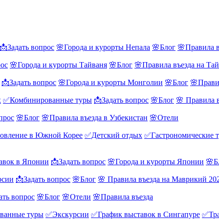
📩Задать вопрос
🌸Города и курорты Непала
🌸Блог
🌸Правила в
рос
🌸Города и курорты Тайваня
🌸Блог
🌸Правила въезда на Та
📩Задать вопрос
🌸Города и курорты Монголии
🌸Блог
🌸Прави
х
✅Комбинированные туры
📩Задать вопрос
🌸Блог
🌸 Правила 
прос
🌸Блог
🌸Правила въезда в Узбекистан
🌸Отели
овление в Южной Корее
✅Детский отдых
✅Гастрономические 
авок в Японии
📩Задать вопрос
🌸Города и курорты Японии
🌸Б
рсии
📩Задать вопрос
🌸Блог
🌸 Правила въезда на Маврикий 20
ать вопрос
🌸Блог
🌸Отели
🌸Правила въезда
ванные туры
✅Экскурсии
✅График выставок в Сингапуре
✅Тра