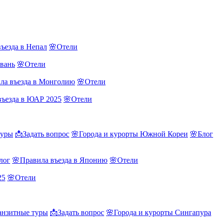
ъезда в Непал
🌸Отели
йвань
🌸Отели
ла въезда в Монголию
🌸Отели
въезда в ЮАР 2025
🌸Отели
туры
📩Задать вопрос
🌸Города и курорты Южной Кореи
🌸Блог
лог
🌸Правила въезда в Японию
🌸Отели
25
🌸Отели
нзитные туры
📩Задать вопрос
🌸Города и курорты Сингапура