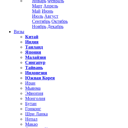
Январь
Февраль
Март
Апрель
Май
Июнь
Июль
Август
Сентябрь
Октябрь
Ноябрь
Декабрь
Визы
Китай
Индия
Таиланд
Япония
Малайзия
Сингапур
Тайвань
Индонезия
Южная Корея
Иран
Мьянма
Эфиопия
Монголия
Бутан
Гонконг
Шри Ланка
Непал
Макао