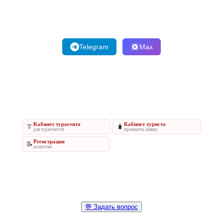
Telegram
Max
Кабинет турагента
Кабинет туриста
👔
🧳
для турагентств
проверить заявку
Регистрация
📝
агентство
💬 Задать вопрос