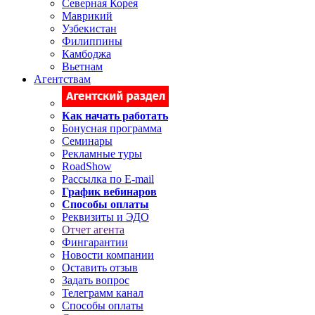
Северная Корея
Маврикий
Узбекистан
Филиппины
Камбоджа
Вьетнам
Агентствам
Как начать работать
Бонусная программа
Семинары
Рекламные туры
RoadShow
Рассылка по E-mail
График вебинаров
Способы оплаты
Реквизиты и ЭДО
Отчет агента
Фингарантии
Новости компании
Оставить отзыв
Задать вопрос
Телеграмм канал
Способы оплаты