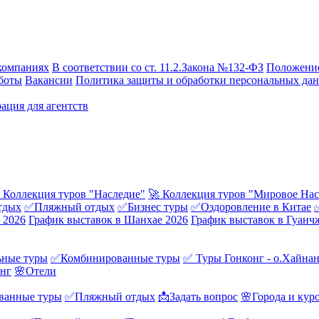
компаниях
В соответствии со ст. 11.2.Закона №132-ФЗ
Положение
боты
Вакансии
Политика защиты и обработки персональных да
ация для агентств
 Коллекция туров "Наследие"
🚀 Коллекция туров "Мировое Нас
тдых
✅Пляжный отдых
✅Бизнес туры
✅Оздоровление в Китае
 2026
График выставок в Шанхае 2026
График выставок в Гуанч
ные туры
✅Комбинированные туры
✅ Туры Гонконг - о.Хайна
онг
🌸Отели
ванные туры
✅Пляжный отдых
📩Задать вопрос
🌸Города и кур