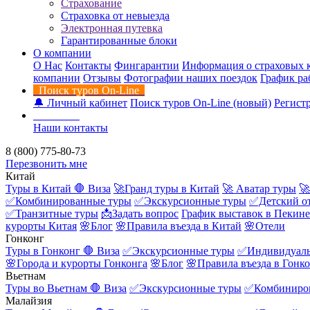
Страхование
Страховка от невыезда
Электронная путевка
Гарантированные блоки
О компании
О Нас
Контакты
Фингарантии
Информация о страховых 
компании
Отзывы
Фотографии наших поездок
График ра
Поиск туров On-Line
🔔 Личный кабинет
Поиск туров On-Line (новый)
Регистр
Контакты
Наши контакты
8 (800) 775-80-73
Перезвонить мне
Китай
Туры в Китай
🛑 Виза
🚀Гранд туры в Китай
🚀 Аватар туры
🚀
✅Комбинированные туры
✅Экскурсионные туры
✅Детский о
✅Транзитные туры
📩Задать вопрос
График выставок в Пекине
курорты Китая
🌸Блог
🌸Правила въезда в Китай
🌸Отели
Гонконг
Туры в Гонконг
🛑 Виза
✅Экскурсионные туры
✅Индивидуаль
🌸Города и курорты Гонконга
🌸Блог
🌸Правила въезда в Гонк
Вьетнам
Туры во Вьетнам
🛑 Виза
✅Экскурсионные туры
✅Комбиниро
Малайзия