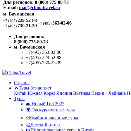
Для регионов:
8 (800) 775-80-73
E-mail:
mail@chinatravel.ru
м. Бауманская
229-52-88
+7 (495)
363-02-06
+7 (495)
730-21-39
+7 (495)
Для регионов:
8 (800) 775-80-73
м. Бауманская
+7(495)-363-02-06
+7(495)-229-52-88
+7(495)-730-21-39
Страны
🔥Туры без доплат
Китай
Южная Корея
Япония
Вьетнам
Пекин - Хайнань
Н
Туры
🎄 Новый Год 2027
🌍 Экскурсионные туры
⭐Комбинированные туры
🦁Детский отдых
👫Индивидуальные туры в Китай