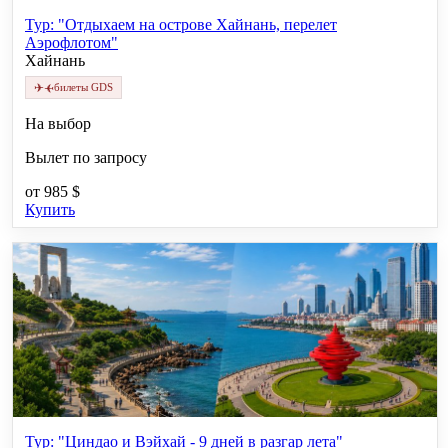
Тур: "Отдыхаем на острове Хайнань, перелет
Аэрофлотом"
Хайнань
✈
✈
билеты GDS
На выбор
Вылет по запросу
от
985 $
Купить
Тур: "Циндао и Вэйхай - 9 дней в разгар лета"