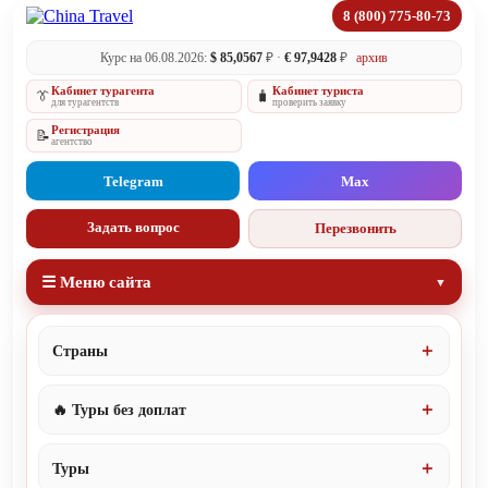
8 (800) 775-80-73
Курс на 06.08.2026:
$ 85,0567
₽ ·
€ 97,9428
₽
архив
Кабинет турагента
Кабинет туриста
👔
🧳
для турагентств
проверить заявку
Регистрация
📝
агентство
Telegram
Max
Задать вопрос
Перезвонить
☰ Меню сайта
Страны
🔥 Туры без доплат
Туры