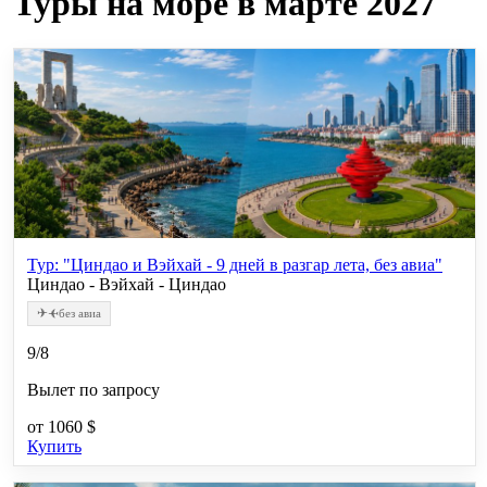
Туры на море в марте 2027
Тур: "Циндао и Вэйхай - 9 дней в разгар лета, без авиа"
Циндао - Вэйхай - Циндао
✈
✈
без авиа
9/8
Вылет по запросу
от
1060 $
Купить