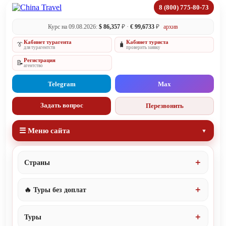
8 (800) 775-80-73
Курс на 09.08.2026:
$ 86,357
₽ ·
€ 99,6733
₽
архив
Кабинет турагента
Кабинет туриста
👔
🧳
для турагентств
проверить заявку
Регистрация
📝
агентство
Telegram
Max
Задать вопрос
Перезвонить
☰ Меню сайта
Страны
🔥 Туры без доплат
Туры