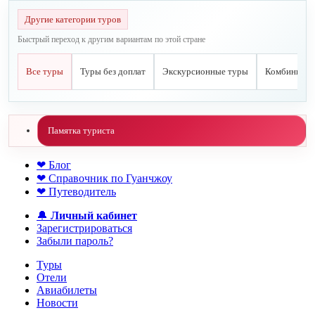
Другие категории туров
Быстрый переход к другим вариантам по этой стране
Все туры
Туры без доплат
Экскурсионные туры
Комбиниров
Памятка туриста
❤ Блог
❤ Справочник по Гуанчжоу
❤ Путеводитель
🔔
Личный кабинет
Зарегистрироваться
Забыли пароль?
Туры
Отели
Авиабилеты
Новости