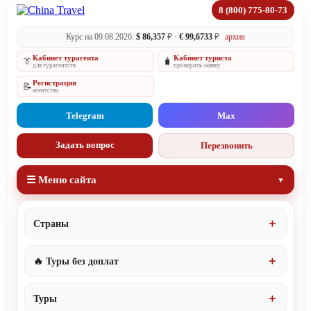
8 (800) 775-80-73
Курс на 09.08.2026:
$ 86,357
₽ ·
€ 99,6733
₽
архив
Кабинет турагента
Кабинет туриста
👔
🧳
для турагентств
проверить заявку
Регистрация
📝
агентство
Telegram
Max
Задать вопрос
Перезвонить
☰ Меню сайта
Страны
🔥 Туры без доплат
Туры