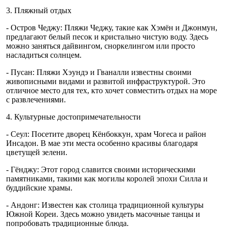
3. Пляжный отдых
- Остров Чеджу: Пляжи Чеджу, такие как Хэмён и Джонмун,
предлагают белый песок и кристально чистую воду. Здесь
можно заняться дайвингом, сноркелингом или просто
насладиться солнцем.
- Пусан: Пляжи Хэундэ и Гваналли известны своими
живописными видами и развитой инфраструктурой. Это
отличное место для тех, кто хочет совместить отдых на море
с развлечениями.
4. Культурные достопримечательности
- Сеул: Посетите дворец Кёнбоккун, храм Чогеса и район
Инсадон. В мае эти места особенно красивы благодаря
цветущей зелени.
- Гёнджу: Этот город славится своими историческими
памятниками, такими как могилы королей эпохи Силла и
буддийские храмы.
- Андонг: Известен как столица традиционной культуры
Южной Кореи. Здесь можно увидеть масочные танцы и
попробовать традиционные блюда.