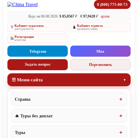
8 (800) 775-80-73
Курс на 06.08.2026:
$ 85,0567
₽ ·
€ 97,9428
₽
архив
Кабинет турагента
Кабинет туриста
👔
🧳
для турагентств
проверить заявку
Регистрация
📝
агентство
Telegram
Max
Задать вопрос
Перезвонить
☰ Меню сайта
Страны
🔥 Туры без доплат
Туры