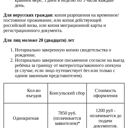
крайней мере, 5 дней в неделю по 5 часов каждый
день.
Для нерусских граждан
: копия разрешения на временное/
постоянное проживание, или копия действующей
российской визы, или копия миграционной карты и
регистрационного документа.
Для лиц моложе 20 (двадцати) лет
Нотариально заверенную копию свидетельства о
рождении.
Нотариально заверенное письменное согласие на выезд
ребёнка за границу от матери/отца/законного опекуна
(в случае, если лицо путешествует без или только с
одним законным представителем).
Кол-во
Стоимость
Консульский сбор
въездов
оформления
1200 руб -
7850 руб.
оплачивается до
Однократная
(оплачивается
подачи
заявителем)*
документов.