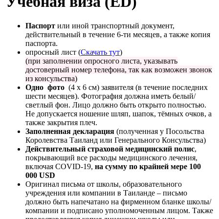
Учебная виза (ЕD)
Паспорт
или иной транспортный документ,
действительный в течение 6-ти месяцев, а также копия
паспорта.
опросный лист (
Скачать тут
)
(при заполнении опросного листа, указывать
достоверный номер телефона, так как возможен звонок
из консульства)
Одно фото
(4 x 6 см) заявителя (в течение последних
шести месяцев). Фотография должна иметь белый/
светлый фон. Лицо должно быть открыто полностью.
Не допускается ношение шляп, шапок, тёмных очков, а
также закрытия плеч.
Заполненная декларация
(полученная у Посольства
Королевства Таиланд или Генерального Консульства)
Действительный страховой медицинский полис
,
покрывающий все расходы медицинского лечения,
включая COVID-19,
на сумму по крайней мере 100
000 USD
Оригинал письма от школы, образовательного
учреждения или компании в Таиланде – письмо
должно быть напечатано на фирменном бланке школы/
компании и подписано уполномоченным лицом. Также