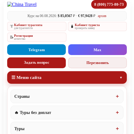
8 (800) 775-80-73
Курс на 06.08.2026:
$ 85,0567
₽ ·
€ 97,9428
₽
архив
Кабинет турагента
Кабинет туриста
👔
🧳
для турагентств
проверить заявку
Регистрация
📝
агентство
Telegram
Max
Задать вопрос
Перезвонить
☰ Меню сайта
Страны
🔥 Туры без доплат
Туры