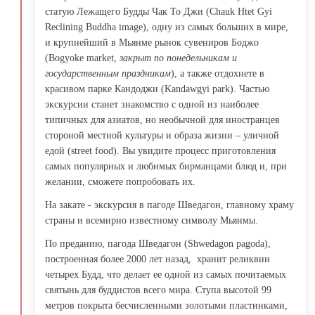
статую Лежащего Будды Чак То Джи (Chauk Htet Gyi
Reclining Buddha image), одну из самых больших в мире,
и крупнейший в Мьянме рынок сувениров Боджо
(Bogyoke market,
закрыт по понедельникам и
государственным праздникам
), а также отдохнете в
красивом парке Кандоджи (Kandawgyi park). Частью
экскурсии станет знакомство с одной из наиболее
типичных для азиатов, но необычной для иностранцев
стороной местной культуры и образа жизни – уличной
едой (street food). Вы увидите процесс приготовления
самых популярных и любимых бирманцами блюд и, при
желании, сможете попробовать их.
На закате - экскурсия в пагоде Шведагон, главному храму
страны и всемирно известному символу Мьянмы.
По преданию, пагода Шведагон (Shwedagon pagoda),
построенная более 2000 лет назад, хранит реликвии
четырех Будд, что делает ее одной из самых почитаемых
святынь для буддистов всего мира. Ступа высотой 99
метров покрыта бесчисленными золотыми пластинками,