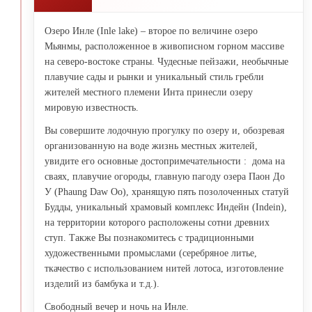
Озеро Инле (Inle lake) – второе по величине озеро
Мьянмы, расположенное в живописном горном массиве
на северо-востоке страны. Чудесные пейзажи, необычные
плавучие сады и рынки и уникальный стиль гребли
жителей местного племени Инта принесли озеру
мировую известность.
Вы совершите лодочную прогулку по озеру и, обозревая
организованную на воде жизнь местных жителей,
увидите его основные достопримечательности : дома на
сваях, плавучие огороды, главную пагоду озера Паон До
У (Phaung Daw Oo), хранящую пять позолоченных статуй
Будды, уникальный храмовый комплекс Индейн (Indein),
на территории которого расположены сотни древних
ступ. Также Вы познакомитесь с традиционными
художественными промыслами (серебряное литье,
ткачество с использованием нитей лотоса, изготовление
изделий из бамбука и т.д.).
Свободный вечер и ночь на Инле.