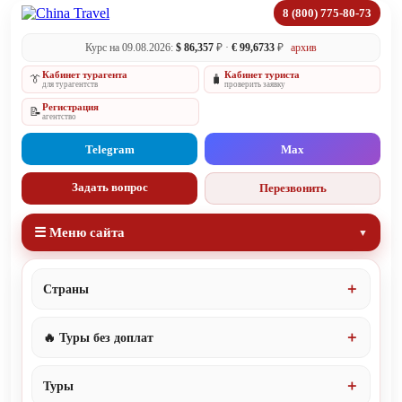
8 (800) 775-80-73
Курс на 09.08.2026:
$ 86,357
₽ ·
€ 99,6733
₽
архив
Кабинет турагента
Кабинет туриста
👔
🧳
для турагентств
проверить заявку
Регистрация
📝
агентство
Telegram
Max
Задать вопрос
Перезвонить
☰ Меню сайта
Страны
🔥 Туры без доплат
Туры