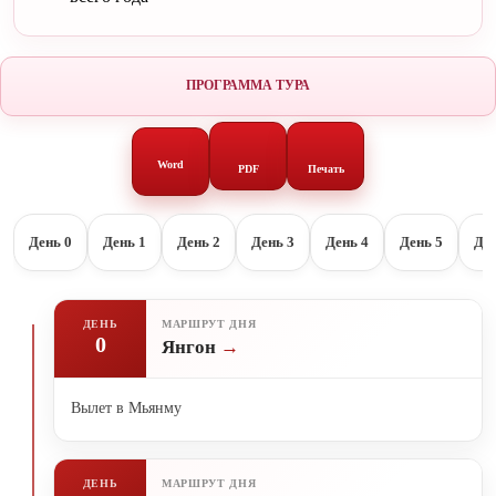
ПРОГРАММА ТУРА
Word
PDF
Печать
День 0
День 1
День 2
День 3
День 4
День 5
Ден
ДЕНЬ
МАРШРУТ ДНЯ
0
Янгон
Вылет в Мьянму
ДЕНЬ
МАРШРУТ ДНЯ