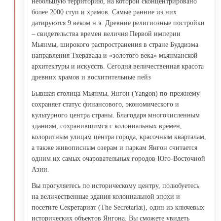
небольшую территорию, на которой сконцентрировано
более 2000 ступ и храмов. Самые ранние из них
датируются 9 веком н.э. Древние религиозные постройки
– свидетельства времен величия Первой империи
Мьянмы, широкого распространения в стране Буддизма
направления Тхеравада и «золотого века» мьянманской
архитектуры и искусств. Сегодня величественная красота
древних храмов и восхитительные пейз
Бывшая столица Мьянмы, Янгон (Yangon) по-прежнему
сохраняет статус финансового, экономического и
культурного центра страны. Благодаря многочисленным
зданиям, сохранившимся с колониальных времен,
колоритным улицам центра города, красочным кварталам,
а также живописным озерам и паркам Янгон считается
одним их самых очаровательных городов Юго-Восточной
Азии.
Вы прогуляетесь по историческому центру, полюбуетесь
на величественные здания колониальной эпохи и
посетите Секретариат (The Secretariat), один из ключевых
исторических объектов Янгона. Вы сможете увидеть