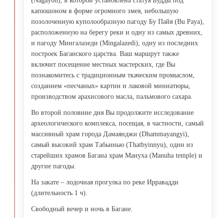
(Nagayon), в которой установлена статуя Будды под
капюшоном в форме огромного змея, небольшую
позолоченную куполообразную пагоду Бу Пайя (Bu Paya),
расположенную на берегу реки и одну из самых древних,
и пагоду Мингалазеди (Mingalazedi), одну из последних
построек Баганского царства. Ваш маршрут также
включит посещение местных мастерских, где Вы
познакомитесь с традиционным ткаческим промыслом,
созданием «песчаных» картин и лаковой миниатюры,
производством арахисового масла, пальмового сахара.
Во второй половине дня Вы продолжите исследование
археологического комплекса, посещая, в частности, самый
массивный храм города Дамаянджи (Dhammayangyi),
самый высокий храм Табьинью (Thatbyinnyu), один из
старейших храмов Багана храм Мануха (Manuha temple) и
другие пагоды.
На закате – лодочная прогулка по реке Ирравадди
(длительность 1 ч).
Свободный вечер и ночь в Багане.