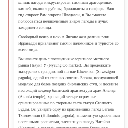
шпиль пагоды инкрустирован тысячами драгоценных
камней, включая рубины, бриллианты и сапфиры. Ваш
гид откроет Вам секреты Шведагон, и Вы сможете
полюбоваться великолепным видом пагоды в лучах
заходящего солнца.
Свободный вечер и ночь в Янгоне.ажи долины реки
Ирравадди привлекают тысячи паломников и туристов со
всего мира.
Вы начнете день с посещения колоритного местного
рынка Ньяунг У (Nyaung Oo market). Вы продолжите
экскурсию к грандиозной пагоде Швезигон (Shwezigon
pagoda), одной из главных святынь Багана, послужившей
моделью для более поздних бирманских ступ, и посетите
настоящий шедевр баганской архитектуры храм Ананда
(Ananda temple), хранящий четыре огромные
ориентированные по сторонам света статуи Cтоящего
Будды. Вы увидите одну из красивейших пагод Багана
Тхиломинло (Htilominlo pagoda), знаменитую красочными
настенными росписями, элегантную пагоду Нагайон