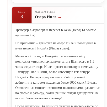
ДЕНЬ
МАРШРУТ ДНЯ
3
Озеро Инле
Трансфер в аэропорт и перелет в Хехо (Heho) (
в полете
примерно 1 ч
).
По прибытию – трансфер на озеро Инле и посещение в
пути пещеры Пиндайя (Pindaya cave).
Маленький городок Пиндайя, расположенный у
подножия живописных холмов штата Шан всего в 1.5
часах езды от озера Инле, прячет настоящую жемчужину
– пещеру Шве У Мин, более известную как пещера
Пиндайя. Пещера представляет собой огромный
лабиринт, в котором находятся более 8000 статуй Будды.
Оставленные многочисленными паломниками, различные
по форме и размеру, самые ранние статуи датируются 18
веком. Захватывающее зрелище!
После экскурсии Вы примите участие в мастер-классе по