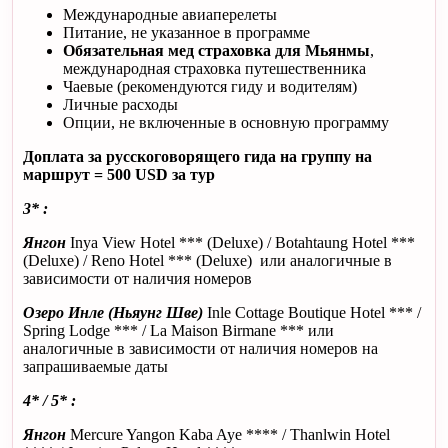
Международные авиаперелеты
Питание, не указанное в программе
Обязательная мед страховка для Мьянмы
,
международная страховка путешественника
Чаевые (рекомендуются гиду и водителям)
Личные расходы
Опции, не включенные в основную программу
Доплата за русскоговорящего гида на группу на
маршрут = 500
USD
за тур
3* :
Янгон
Inya View Hotel *** (Deluxe) / Botahtaung Hotel ***
(Deluxe) / Reno Hotel *** (Deluxe) или аналогичные в
зависимости от наличия номеров
Озеро Инле (Ньяунг Шве)
Inle Cottage Boutique Hotel *** /
Spring Lodge *** / La Maison Birmane *** или
аналогичные в зависимости от наличия номеров на
запрашиваемые даты
4* / 5* :
Янгон
Mercure Yangon Kaba Aye **** / Thanlwin Hotel