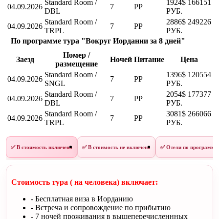
Standard Room /
1924$
166151
04.09.2026
7
PP
DBL
РУБ.
Standard Room /
2886$
249226
04.09.2026
7
PP
TRPL
РУБ.
По программе тура "Вокруг Иордании за 8 дней"
Номер /
Заезд
Ночей
Питание
Цена
размещение
Standard Room /
1396$
120554
04.09.2026
7
PP
SNGL
РУБ.
Standard Room /
2054$
177377
04.09.2026
7
PP
DBL
РУБ.
Standard Room /
3081$
266066
04.09.2026
7
PP
TRPL
РУБ.
✅ В стоимость включено
✅ В стоимость не включено
✅ Отели по программе
Стоимость тура ( на человека) включает:
- Бесплатная виза в Иорданию
- Встреча и сопровождение по прибытию
- 7 ночей проживания в вышеперечисленнных