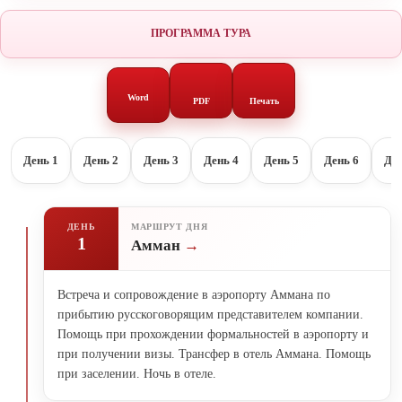
ПРОГРАММА ТУРА
Word
PDF
Печать
День 1
День 2
День 3
День 4
День 5
День 6
Ден
ДЕНЬ
МАРШРУТ ДНЯ
1
Амман
Встреча и сопровождение в аэропорту Аммана по
прибытию русскоговорящим представителем компании.
Помощь при прохождении формальностей в аэропорту и
при получении визы. Трансфер в отель Аммана. Помощь
при заселении. Ночь в отеле.