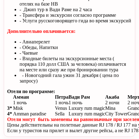
отелях на базе НВ
- Джип тур в Вади Раме на 2 часа
- Трансфера и экскурсии согласно программе
- Услуги русскоговорящего гида во время экскурсий
Дополнительно оплачивается:
- Авиаперелет
- Обеды, Напитки
- Чаевые
- Входные билеты на экскурсионные места (
порядка 110 долл США за человека) оплачивается
на месте или сразу же при бронировании тура
- Новогодний гала ужин 31 декабря ( цена по
запросу)
Отели по программе:
Амман
Петра
Вади Рам
Акаба
Мерт
1 ночь
1 ночь
1 ночь
2 ночи
2 но
3*
Misk
Venus
Luxury rum magic
Mina
Grand
4*
Amman paradise
Sella
Luxury rum magic
City Tower
Grand
Отели могут быть заменены на равнозначные при заселе
Цены действительны на полетные данные RJ 178 / RJ 177 на
Если у туристов на прилет и вылет другие рейсы, а не RJ 17