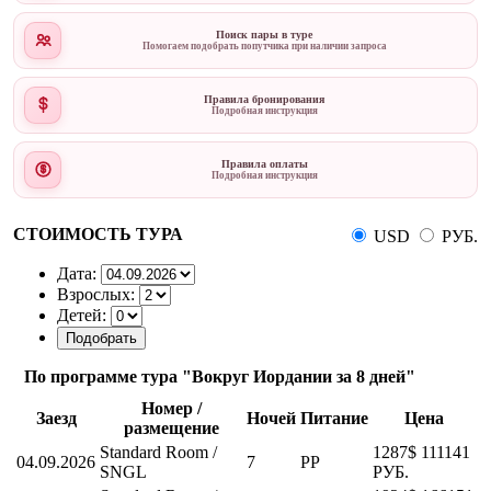
Поиск пары в туре
Помогаем подобрать попутчика при наличии запроса
Правила бронирования
Подробная инструкция
Правила оплаты
Подробная инструкция
СТОИМОСТЬ ТУРА
USD
РУБ.
Дата:
Взрослых:
Детей:
По программе тура "Вокруг Иордании за 8 дней"
Номер /
Заезд
Ночей
Питание
Цена
размещение
Standard Room /
1287$
111141
04.09.2026
7
PP
SNGL
РУБ.