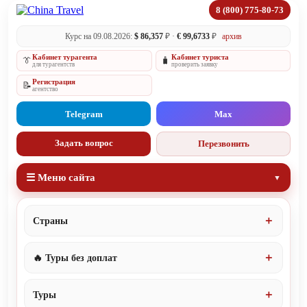
8 (800) 775-80-73
Курс на 09.08.2026:
$ 86,357
₽ ·
€ 99,6733
₽
архив
Кабинет турагента
Кабинет туриста
👔
🧳
для турагентств
проверить заявку
Регистрация
📝
агентство
Telegram
Max
Задать вопрос
Перезвонить
☰ Меню сайта
Страны
🔥 Туры без доплат
Туры