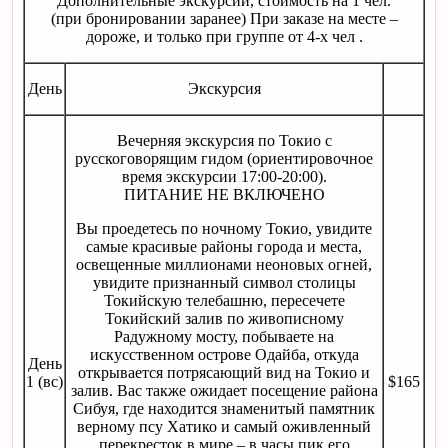
Дополнительные экскурсии, стоимость на 1 чел.
(при бронировании заранее) При заказе на месте –
дороже, и только при группе от 4-х чел .
День
Экскурсия
Вечерняя экскурсия по Токио с
русскоговорящим гидом (ориентировочное
время экскурсии 17:00-20:00).
ПИТАНИЕ НЕ ВКЛЮЧЕНО
Вы проедетесь по ночному Токио, увидите
самые красивые районы города и места,
освещенные миллионами неоновых огней,
увидите признанный символ столицы
Токийскую телебашню, пересечете
Токийский залив по живописному
Радужному мосту, побываете на
искусственном острове Одайба, откуда
День
открывается потрясающий вид на Токио и
1 (вс)
$165
залив. Вас также ожидает посещение района
Сибуя, где находится знаменитый памятник
верному псу Хатико и самый оживленный
перекресток в мире – в часы пик его