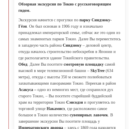
Обзорная экскурсия по Токио
с русскоговорящим
гидом.
Экскурсия начнется с прогулки по
парку Синдзюку-
Гёэн
. Он был основан в 1906 году и изначально
принадлежал императорской семье, сейчас же это один из
самых знаменитых парков Токио. Далее Вы переместитесь
в западную часть района
Синдзюку
– деловой центр,
откуда началось строительство небоскребов в Японии и
где располагается здание Токийского правительства.
Обед
. Далее Вы посетите
смотровую площадку
самой
высокой в мире телевизионной башни –
SkyTree
(634
метра), откуда с высоты 350 м сможете полюбоваться
захватывающими панорамами Токио. Переехав в район
Асакуса –
одно из немногих мест, где сохранился дух
старого Токио, – Вы посетите старейший буддийский
храм на территории Токио
Сэнсодзи
и прогуляетесь по
торговой улице
Накамисэ
, где расположено самое
большое в Токио количество
сувенирных лавочек
. В
завершение экскурсии Вы посетите площадь у
Императорского дворца
– здесь с 1869 года находится