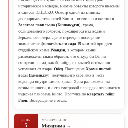
историческое наследие, многие объекты которого внесены
в Список ЮНЕСКО. Осмотр одной из главных
достопримечательностей Киото – всемирно известного
Золотого павильона (Кинкакудзи)
, храма,
облицованного золотом, покоящегося над водами
Зеркального озера. Далее переезд и посещение
знаменитого
философского сада 15 камней
при дзен-
буддийском храме
Рёандзи,
в котором камни
расположены таким образом, что откуда бы Вы ни
смотрели на сад, какой-нибудь из камней неизменно
ускользает от взора.
Обед.
Посещение
Храма чистой
воды (Киёмидзу
), получившего свое имя в честь
водопада внутри самого храма. Храм расположен на
возвышенности, и с его смотровой площадки открывается
чудесная панорама Киото. Прогулка по
кварталу гейш
Гион
. Возвращение в отель.
ДЕНЬ
МАРШРУТ ДНЯ
5
Миядзима