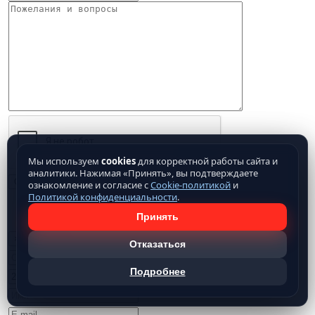
Мы используем
cookies
для корректной работы сайта и
аналитики. Нажимая «Принять», вы подтверждаете
ознакомление и согласие с
Cookie-политикой
и
Политикой конфиденциальности
.
Нажимая кнопку отправить, Вы подтверждаете свое
согласие на обработку предоставляемых
Принять
данных
Заказ
×
Отказаться
Подробнее