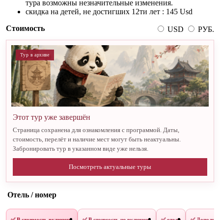
тура возможны незначительные изменения.
скидка на детей, не достигших 12ти лет : 145 Usd
Стоимость
USD
РУБ.
Тур в архиве
Этот тур уже завершён
Страница сохранена для ознакомления с программой. Даты,
стоимость, перелёт и наличие мест могут быть неактуальны.
Забронировать тур в указанном виде уже нельзя.
Посмотреть актуальные туры
Отель / номер
✅ В стоимость включено
✅ В стоимость не включено
✅ отели
✅ Дополнит