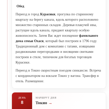
Обед
.
Переезд в город
Курасики
, прогулка по старинному
кварталу на берегу канала, вдоль которого расположено
множество старинных складов. Деревья плакучей ивы,
растущие вдоль канала, придают кварталу особую
живописность. Затем Вас ждет посещение
фамильного
дома семьи Охаси
, который был построен в 1796 году.
Традиционный дом с комнатами с татами, изящными
раздвижными перегородками и висящими свитками
построен в стиле, типичном для богатых торговцев
Курасики.
Переезд в Токио скоростным поездом синкансэн. Встреча
с координатором на вокзале Токио у вагона. Трансфер в
отель. Размещение.
ДЕНЬ
МАРШРУТ ДНЯ
8
Токио