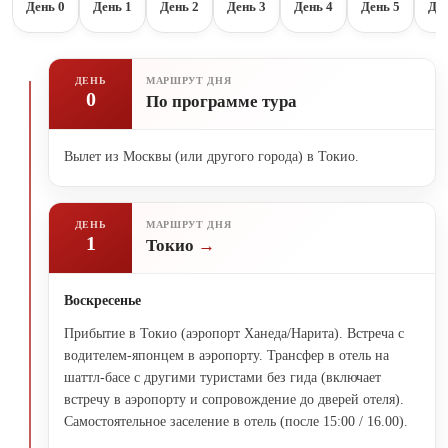
День 0
День 1
День 2
День 3
День 4
День 5
Ден
ДЕНЬ
МАРШРУТ ДНЯ
0
По программе тура
Вылет из Москвы (или другого города) в Токио.
ДЕНЬ
МАРШРУТ ДНЯ
1
Токио
Воскресенье
Прибытие в Токио (аэропорт Ханеда/Нарита). Встреча с
водителем-японцем в аэропорту. Трансфер в отель на
шаттл-басе с другими туристами без гида (включает
встречу в аэропорту и сопровождение до дверей отеля).
Самостоятельное заселение в отель (после 15:00 / 16.00).