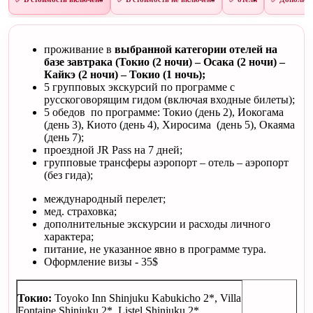
проживание в
выбранной категории отелей на
базе завтрака (Токио (2 ночи) – Осака (2 ночи) –
Кайкэ (2 ночи) – Токио (1 ночь);
5 групповых экскурсий по программе с
русскоговорящим гидом (включая входные билеты);
5 обедов по программе: Токио (день 2), Иокогама
(день 3), Киото (день 4), Хиросима (день 5), Окаяма
(день 7);
проездной JR Pass на 7 дней;
групповые трансферы аэропорт – отель – аэропорт
(без гида);
международный перелет;
мед. страховка;
дополнительные экскурсии и расходы личного
характера;
питание, не указанное явно в программе тура.
Оформление визы - 35$
Токио:
Toyoko Inn Shinjuku Kabukicho 2*, Villa
Fontaine Shinjuku 2*, Listel Shinjuku 2*