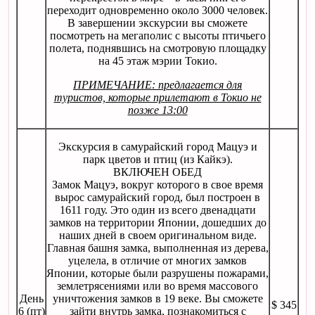
переходит одновременно около 3000 человек.
В завершении экскурсии вы сможете
посмотреть на мегаполис с высоты птичьего
полета, поднявшись на смотровую площадку
на 45 этаж мэрии Токио.
ПРИМЕЧАНИЕ: предлагается для
туристов, которые прилетают в Токио не
позже 13:00
Экскурсия в самурайский город Мацуэ и
парк цветов и птиц (из Кайкэ).
ВКЛЮЧЕН ОБЕД
Замок Мацуэ, вокруг которого в свое время
вырос самурайский город, был построен в
1611 году. Это один из всего двенадцати
замков на территории Японии, дошедших до
наших дней в своем оригинальном виде.
Главная башня замка, выполненная из дерева,
уцелела, в отличие от многих замков
Японии, которые были разрушены пожарами,
землетрясениями или во время массового
День
уничтожения замков в 19 веке. Вы сможете
$ 345
6 (пт)
зайти внутрь замка, познакомиться с