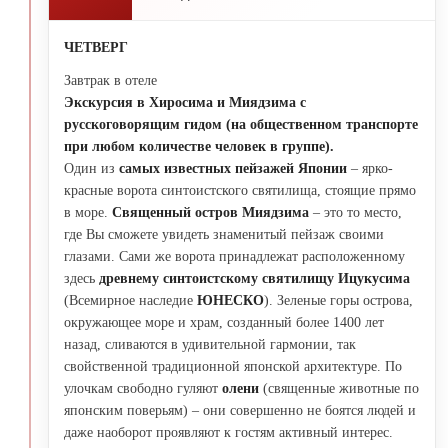
ЧЕТВЕРГ
Завтрак в отеле
Экскурсия в Хиросима и Миядзима с
русскоговорящим гидом (
на общественном транспорте
при любом количестве человек в группе).
Один из
самых известных пейзажей Японии
– ярко-
красные ворота синтоистского святилища, стоящие прямо
в море.
Священный остров Миядзима
– это то место,
где Вы сможете увидеть знаменитый пейзаж своими
глазами. Сами же ворота принадлежат расположенному
здесь
древнему синтоистскому святилищу Ицукусима
(Всемирное наследие
ЮНЕСКО
). Зеленые горы острова,
окружающее море и храм, созданный более 1400 лет
назад, сливаются в удивительной гармонии, так
свойственной традиционной японской архитектуре. По
улочкам свободно гуляют
олени
(священные животные по
японским поверьям) – они совершенно не боятся людей и
даже наоборот проявляют к гостям активный интерес.