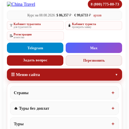
8 (800) 775-80-73
Курс на 08.08.2026:
$ 86,357
₽ ·
€ 99,6733
₽
архив
Кабинет турагента
Кабинет туриста
👔
🧳
для турагентств
проверить заявку
Регистрация
📝
агентство
Telegram
Max
Задать вопрос
Перезвонить
☰ Меню сайта
Страны
🔥 Туры без доплат
Туры