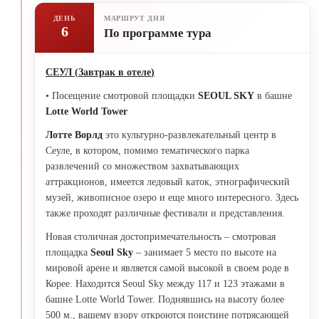
ДЕНЬ
МАРШРУТ ДНЯ
6
По программе тура
СЕУЛ
(
Завтрак в отеле
)
• Посещение смотровой площадки
SEOUL SKY
в башне
Lotte World Tower
Лотте Ворлд
это культурно-развлекательный центр в
Сеуле, в котором, помимо тематического парка
развлечений со множеством захватывающих
аттракционов, имеется ледовый каток, этнографический
музей, живописное озеро и еще много интересного. Здесь
также проходят различные фестивали и представления.
Новая столичная достопримечательность – смотровая
площадка
Seoul Sky
– занимает 5 место по высоте на
мировой арене и является самой высокой в своем роде в
Корее. Находится Seoul Sky между 117 и 123 этажами в
башне Lotte World Tower. Поднявшись на высоту более
500 м., вашему взору откроются поистине потрясающей