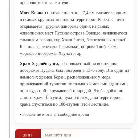
проводят местные жители.
Мост Кванан
протяженностью в 7,4 км считается одним
из самых крупных мостов на территории Кореи. С него
открывается чудесная панорама одних из самых
живописных мест Пусана: острова Орюкдо, являющегося
символом города, гор Хваннёнсан, белоснежных пляжей
Кваннали, перевала Тальмачжи, острова Тонбэксом,
морского побережья Хэундэ и др.
Храм Хэдонёнгунса,
расположенный на восточном
побережье Пусана, был построен в 1376 году. Это один из
немногих храмов Кореи, расположенных у моря,
привлекающий туристов не только храмовыми зданиями,
но и чудесной окружающей природой. Чтобы дойти до
самого храма Ёнгунса, нужно от входа на территорию
храма спуститься по 108-ступенчатой лестнице.
• Заселение в отель, свободное время
ДЕНЬ
МАРШРУТ ДНЯ