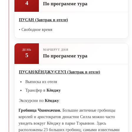
4
По программе тура
ПУСАН
(
Завтрак в отеле
)
• Свободное время
ДЕНЬ
МАРШРУТ ДНЯ
5
По программе тура
ПУСАН/КЁНДЖУ/СЕУЛ
(
Завтрак в отеле
)
Выписка из отеля
Трансфер в
Кёнджу
Экскурсии по
Кёнджу
:
Гробница Чхонмачхон.
Большие античные гробницы
королей и аристократов династии Силла можно часто
увидеть вокруг Кёнджу в парке Тэрынвон. Здесь
расположены 23 больших гробниц; самыми известными