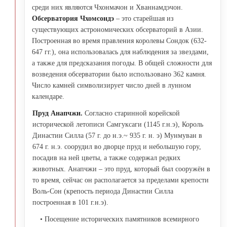
среди них являются Чхонмачон и Хваннамдэчон.
Обсерватория Чхомсондэ
– это старейшая из
существующих астрономических обсерваторий в Азии.
Построенная во время правления королевы Сондок (632-
647 гг.), она использовалась для наблюдения за звездами,
а также для предсказания погоды. В общей сложности для
возведения обсерватории было использовано 362 камня.
Число камней символизирует число дней в лунном
календаре.
Пруд Анапчжи.
Согласно старинной корейской
исторической летописи Самгуксаги (1145 г.н.э), Король
Династии Силла (57 г. до н.э.~ 935 г. н. э) Мунмуван в
674 г. н.э. соорудил во дворце пруд и небольшую гору,
посадив на ней цветы, а также содержал редких
животных. Анапчжи – это пруд, который был сооружён в
то время, сейчас он располагается за пределами крепости
Воль-Сон (крепость периода Династии Силла
построенная в 101 г.н.э).
• Посещение исторических памятников всемирного