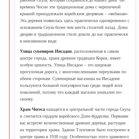
районов Сеула, который сохранился до наших дней. Во
времена Чосон эти традиционные дома с черепичной
крышей принадлежали корейским дворянам – «янбанам».
Эта деревня появилась здесь практически одновременно с
основанием Сеула более чем шесть столетий назад. Дома
дворян в традиционном стиле дошли до нас практически
в неизменном виде.
Улица сувениров Инсадон
, расположенная в самом
центре города, храня древние традиции Кореи, имеет
особую ценность. Улица Инсадон – это широкая
прогулочная дорога, с многочисленными переулками по
обеим сторонам. Сувенирные магазины на Инсадоне
пользуются большой популярностью среди людей всех
поколений, потому что каждый магазин уникален по-
своему.
Храм Чогеса
находится в центральной части города Сеула
и считается сердцем корейского Дзен-буддизма. Первыми
вас встретят величественные древние деревья, растущие
на территории храма. Здание Тэунчжон было построено в
центре храма в 1938 году. Особенностью этого храмового