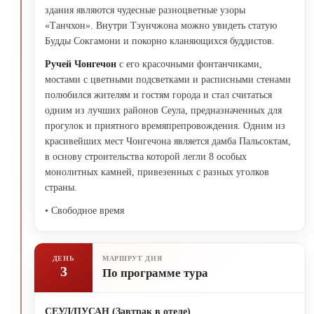
здания являются чудесные разноцветные узоры
«Танчхон». Внутри Тэунчжона можно увидеть статую
Будды Сокгамони и покорно кланяющихся буддистов.
Ручей Чонгечон
с его красочными фонтанчиками,
мостами с цветными подсветками и расписными стенами
полюбился жителям и гостям города и стал считаться
одним из лучших районов Сеула, предназначенных для
прогулок и приятного времяпрепровождения. Одним из
красивейших мест Чонгечона является дамба Пальсоктам,
в основу строительства которой легли 8 особых
монолитных камней, привезенных с разных уголков
страны.
• Свободное время
ДЕНЬ
МАРШРУТ ДНЯ
3
По программе тура
СЕУЛ/ПУСАН
(
Завтрак в отеле
)