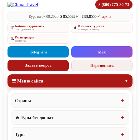
8 (800) 775-80-73
Курс на 07.08.2026:
$ 85,5595
₽ ·
€ 98,8555
₽
архив
Кабинет турагента
Кабинет туриста
👔
🧳
для турагентств
проверить заявку
Регистрация
📝
агентство
Telegram
Max
Задать вопрос
Перезвонить
☰ Меню сайта
Страны
🔥 Туры без доплат
Туры