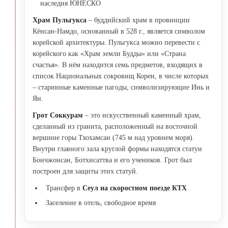
наследия ЮНЕСКО
Храм Пульгукса
– буддийский храм в провинции
Кёнсан-Намдо, основанный в 528 г., является символом
корейской архитектуры. Пульгукса можно перевести с
корейского как «Храм земли Будды» или «Страна
счастья». В нём находится семь предметов, входящих в
список Национальных сокровищ Кореи, в числе которых
– старинные каменные пагоды, символизирующие Инь и
Ян.
Грот Соккурам
– это искусственный каменный храм,
сделанный из гранита, расположенный на восточной
вершине горы Тхохамсан (745 м над уровнем моря).
Внутри главного зала круглой формы находятся статуи
Бончжонсан, Ботхисаттва и его учеников. Грот был
построен для защиты этих статуй.
Трансфер в
Сеул на скоростном поезде КТХ
Заселение в отель, свободное время