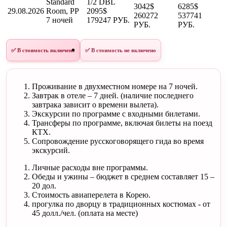
Standard
1/2 DBL
3042$
6285$
29.08.2026
Room, PP
2095$
260272
537741
7 ночей
179247 РУБ.
РУБ.
РУБ.
✅ В стоимость включено
✅ В стоимость не включено
Проживание в двухместном номере на 7 ночей.
Завтрак в отеле – 7 дней. (наличие последнего
завтрака зависит о времени вылета).
Экскурсии по программе с входными билетами.
Трансферы по программе, включая билеты на поезд
КТХ.
Сопровождение русскоговорящего гида во время
экскурсий.
Личные расходы вне программы.
Обеды и ужины – бюджет в среднем составляет 15 –
20 дол.
Стоимость авиаперелета в Корею.
прогулка по дворцу в традиционных костюмах - от
45 долл./чел. (оплата на месте)