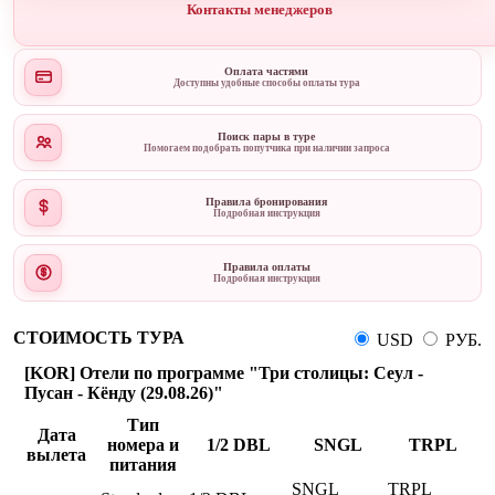
Контакты менеджеров
Оплата частями
Доступны удобные способы оплаты тура
Поиск пары в туре
Помогаем подобрать попутчика при наличии запроса
Правила бронирования
Подробная инструкция
Правила оплаты
Подробная инструкция
СТОИМОСТЬ ТУРА
USD
РУБ.
[KOR] Отели по программе "Три столицы: Сеул -
Пусан - Кёнду (29.08.26)"
Тип
Дата
номера и
1/2 DBL
SNGL
TRPL
вылета
питания
SNGL
TRPL