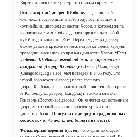
Кореи» и «центром культурного отдыха горожан».
Императорский дворец Кёнбоккун
– дворцовый
комплекс, построенный в 1395 году. Был главным и
крупнейшим дворцом династии Чосон, в котором жила
королевская семья. Сейчас дворец представляет собой
музей под открытым небом. Перед входом во дворец
можно увидеть красочные инсценировки смены караула,
проводившейся здесь во времена династии Чосон.
*Если
во дворце Кёнбоккун выходной день, то проводится
экскурсия по Дворцу Чхандоккун
Дворец Чхандоккун
(Changdeokgung Palace) был возведён в 1405 году. Это
второй королевский дворец после главного
дворца Кёнбоккун. Расположенный в восточной стороне
от Кёнбоккуна, дворец Чхандоккун также назывался
Тонгволь (Восточный дворец). Он является единственным
дворцом, который сохранил архитектурный стиль
династии Чосон.
Прогулка по дворцу в традиционных
костюмах - от 45 долл./чел. (оплата на месте).
Фольклорная деревня Букчон
– это один из старых