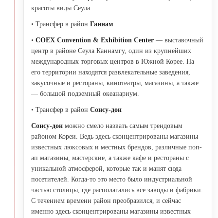
красоты виды Сеула.
• Трансфер в район
Ганнам
•
COEX Convention & Exhibition Center
— выставочный
центр в районе Сеула Каннамгу, один из крупнейших
международных торговых центров в Южной Корее. На
его территории находятся развлекательные заведения,
закусочные и рестораны, кинотеатры, магазины, а также
— большой подземный океанариум.
• Трансфер в район
Сонсу-дон
Сонсу-дон
можно смело назвать самым трендовым
районом Кореи. Ведь здесь сконцентрированы магазины
известных люксовых и местных брендов, различные поп-
ап магазины, мастерские, а также кафе и рестораны с
уникальной атмосферой, которые так и манят сюда
посетителей. Когда-то это место было индустриальной
частью столицы, где располагались все заводы и фабрики.
С течением времени район преобразился, и сейчас
именно здесь сконцентрированы магазины известных