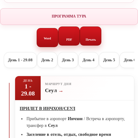
ПРОГРАММА ТУРА
Word
PDF
Печать
День 1 - 29.08
День 2
День 3
День 4
День 5
День 6
ДЕНЬ
МАРШРУТ ДНЯ
1 -
Сеул
29.08
ПРИЛЕТ В ИНЧХОН/СЕУЛ
Прибытие в аэропорт
Инчхон
/ Встреча в аэропорту,
трансфер в
Сеул
Заселение в отель, отдых, свободное время