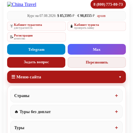
8 (800) 775-80-73
Курс на 07.08.2026:
$ 85,5595
₽ ·
€ 98,8555
₽
архив
Кабинет турагента
Кабинет туриста
👔
🧳
для турагентств
проверить заявку
Регистрация
📝
агентство
Telegram
Max
Задать вопрос
Перезвонить
☰ Меню сайта
Страны
🔥 Туры без доплат
Туры