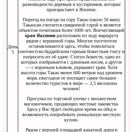
разновидности деревьев и кустарников, которые
произрастают в Японии.
Переезд на поезде на гору Такао (около 50 мин).
Такаосан считается священной горой и является
объектом почитания более 1000 лет. Впечатляющий
храм Якуноин
расположен по ходу маршрута
рядом с вершиной горы. Многие посетители
останавливаются здесь, чтобы помолиться
День
синтоистско-буддийским горным божествам тэнгу и
5
попросить их об удаче. Статуи божеств, одно из
которых изображается с длинным носом, а другое
— с вороньим клювом, украшают храм. Хотя
высота горы Такао менее 600 метров над уровнем
моря, ежегодное ее посещает самое большое
количество туристов в мире — 2,5 миллиона
человек!
Прогулка по торговой улочке с множеством
магазинчиков, продающих местные лакомства.
Здесь у Вас будет свободное время на обед и
возможность попробовать уникальную местную
кухню.
Рядом с верхней площадкой канатной дороги