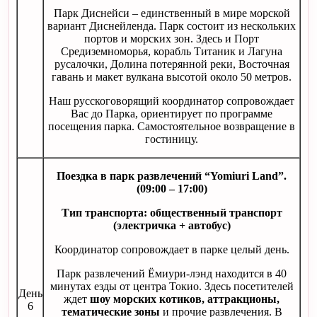
Парк Диснейси – единственный в мире морской
вариант Диснейленда. Парк состоит из нескольких
портов и морских зон. Здесь и Порт
Средиземноморья, корабль Титаник и Лагуна
русалочки, Долина потерянной реки, Восточная
гавань и макет вулкана высотой около 50 метров.
Наш русскоговорящий координатор сопровождает
Вас до Парка, ориентирует по программе
посещения парка. Самостоятельное возвращение в
гостиницу.
Поездка в парк развлечений “
Yomiuri
Land
”.
(09:00 – 17:00)
Тип транспорта: общественный транспорт
(электричка + автобус)
Координатор сопровождает в парке целый день.
Парк развлечений Ёмиури-лэнд находится в 40
минутах езды от центра Токио. Здесь посетителей
День
ждет
шоу морских котиков, аттракционы,
6
тематические зоны
и прочие развлечения. В