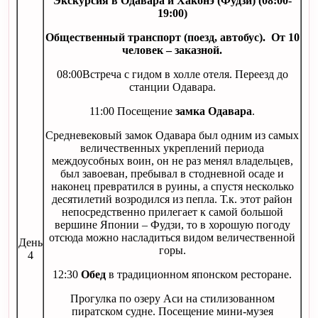
Экскурсия в Одавара и Хаконэ (Фудзи) (08:00-
19:00)
Общественный транспорт (поезд, автобус). От 10
человек – заказной.
08:00Встреча с гидом в холле отеля. Переезд до
станции Одавара.
11:00 Посещение
замка Одавара
.
Средневековый замок Одавара был одним из самых
величественных укреплений периода
междоусобных воин, он не раз менял владельцев,
был завоеван, пребывал в стодневной осаде и
наконец превратился в руины, а спустя несколько
десятилетий возродился из пепла. Т.к. этот район
непосредственно прилегает к самой большой
вершине Японии – Фудзи, то в хорошую погоду
отсюда можно насладиться видом величественной
День
горы.
4
12:30
Обед
в традиционном японском ресторане.
Прогулка по озеру Аси на стилизованном
пиратском судне. Посещение мини-музея