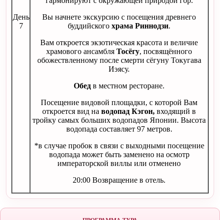
гармонируют с окружающей природой гор.
День
Вы начнете экскурсию с посещения древнего
7
буддийского
храма Риннодзи
.
Вам откроется экзотическая красота и величие
храмового ансамбля
Тосёгу
, посвящённого
обожествленному после смерти сёгуну Токугава
Иэясу.
Обед
в местном ресторане.
Посещение видовой площадки, с которой Вам
откроется вид на
водопад Кэгон,
входящий в
тройку самых больших водопадов Японии. Высота
водопада составляет 97 метров.
*в случае пробок в связи с выходными посещение
водопада может быть заменено на осмотр
императорской виллы или отменено
20:00 Возвращение в отель.