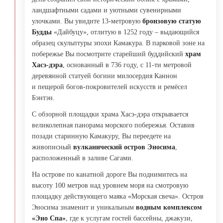
ландшафтными садами и уютными сувенирными
улочками. Вы увидите 13-метровую
бронзовую статую
Будды
«Дайбуцу», отлитую в 1252 году – выдающийся
образец скульптуры эпохи Камакура. В парковой зоне на
побережье Вы посмотрите старейший буддийский
храм
Хасэ-дэра
, основанный в 736 году, с 11-ти метровой
деревянной статуей богини милосердия Каннон
и пещерой богов-покровителей искусств и ремёсел
Бэнтэн.
С обзорной площадки храма Хасэ-дэра открывается
великолепная панорама морского побережья. Оставив
позади старинную Камакуру, Вы переедете на
живописный
вулканический остров Эносима
,
расположенный в заливе Сагами.
На острове по канатной дороге Вы поднимитесь на
высоту 100 метров над уровнем моря на смотровую
площадку действующего маяка «Морская свеча». Остров
Эносима знаменит и уникальным
водным комплексом
«Эно Спа»
, где к услугам гостей бассейны, джакузи,