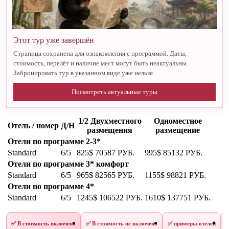
Этот тур уже завершён
Страница сохранена для ознакомления с программой. Даты,
стоимость, перелёт и наличие мест могут быть неактуальны.
Забронировать тур в указанном виде уже нельзя.
Посмотреть актуальные туры
1/2 Двухместного
Одноместное
Отель / номер
Д/Н
размещения
размещение
Отели по программе 2-3*
Standard
6/5
825$
70587 РУБ.
995$
85132 РУБ.
Отели по программе 3* комфорт
Standard
6/5
965$
82565 РУБ.
1155$
98821 РУБ.
Отели по программе 4*
Standard
6/5
1245$
106522 РУБ.
1610$
137751 РУБ.
✅ В стоимость включено
✅ В стоимость не включено
✅ примеры отелей
✅