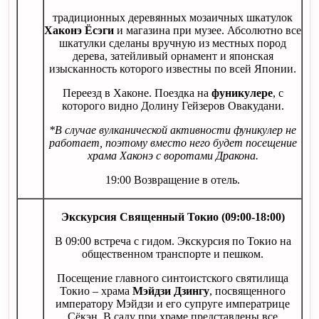
традиционных деревянных мозаичных шкатулок
Хаконэ Ёсэги
и магазина при музее. Абсолютно все
шкатулки сделаны вручную из местных пород
дерева, затейливый орнамент и японская
изысканность которого известны по всей Японии.
Переезд в Хаконе. Поездка на
фуникулере
, с
которого видно Долину Гейзеров Овакудани.
*В случае вулканической активности фуникулер не
работает, поэтому вместо него будет посещение
храма Хаконэ с воротами Дракона.
19:00 Возвращение в отель.
Экскурсия Священный Токио (09:00-18:00)
В 09:00 встреча с гидом. Экскурсия по Токио на
общественном транспорте и пешком.
Посещение главного синтоистского святилища
Токио – храма
Мэйдзи Дзингу
, посвященного
императору Мэйдзи и его супруге императрице
Сёкэн. В саду при храме представлены все