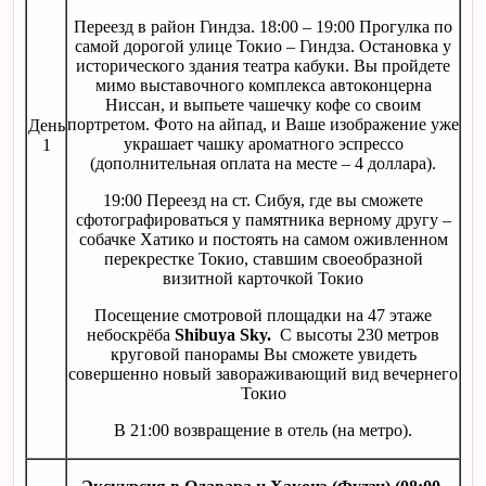
Переезд в район Гиндза. 18:00 – 19:00 Прогулка по
самой дорогой улице Токио – Гиндза. Остановка у
исторического здания театра кабуки. Вы пройдете
мимо выставочного комплекса автоконцерна
Ниссан, и выпьете чашечку кофе со своим
портретом. Фото на айпад, и Ваше изображение уже
День
украшает чашку ароматного эспрессо
1
(дополнительная оплата на месте – 4 доллара).
19:00 Переезд на ст. Сибуя, где вы сможете
сфотографироваться у памятника верному другу –
собачке Хатико и постоять на самом оживленном
перекрестке Токио, ставшим своеобразной
визитной карточкой Токио
Посещение смотровой площадки на 47 этаже
небоскрёба
Shibuya Sky
.
С высоты 230 метров
круговой панорамы Вы сможете увидеть
совершенно новый завораживающий вид вечернего
Токио
В 21:00 возвращение в отель (на метро).