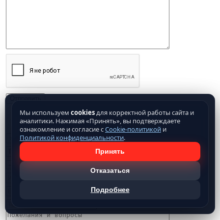
Мы используем
cookies
для корректной работы сайта и
Нажимая кнопку отправить, Вы подтверждаете свое
согласие на обработку предоставляемых
аналитики. Нажимая «Принять», вы подтверждаете
данных
ознакомление и согласие с
Cookie-политикой
и
Заказ
Политикой конфиденциальности
.
×
Принять
Отказаться
Подробнее