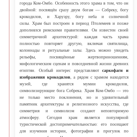
города Ком-Омбо. Особенность этого храма в том, что он
двойной: посвящён сразу двум богам — Собреку, богу
крокодилов, и Харуэру, богу неба и солнечной
силы. Храм был построен в период Птолемеев и позже
дополнялся римскими правителями. Он известен своей
симметричной архитектурой: каждая часть храма
полностью повторяет другую, включая святилища,
колоннады и ритуальные залы. Здесь можно увидеть
рельефы, посвящённые жертвоприношениям,
мифологическим сценам и повседневной жизни древних
египтян. Особый интерес представляют
саркофаги и
изображения крокодилов
, а рядом с храмом находится
музей, где хранятся мумии крокодилов,
символизирующие бога Собрека. Храм Ком-Омбо — это
не только место поклонения, но и удивительный
памятник архитектуры и религиозного искусства, где
симметрия и символизм создают неповторимую
атмосферу. Сегодня храм является популярной
туристической достопримечательностью: его посещают
для изучения истории, фотографии и прогулок по