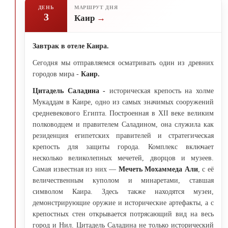
ДЕНЬ
МАРШРУТ ДНЯ
3
Каир
Завтрак в отеле Каира.
Сегодня мы отправляемся осматривать один из древних
городов мира -
Каир.
Цитадель Саладина -
историческая крепость на холме
Мукаддам в Каире, одно из самых значимых сооружений
средневекового Египта. Построенная в XII веке великим
полководцем и правителем Саладином, она служила как
резиденция египетских правителей и стратегическая
крепость для защиты города. Комплекс включает
несколько великолепных мечетей, дворцов и музеев.
Самая известная из них —
Мечеть Мохаммеда Али
, с её
величественным куполом и минаретами, ставшая
символом Каира. Здесь также находятся музеи,
демонстрирующие оружие и исторические артефакты, а с
крепостных стен открывается потрясающий вид на весь
город и Нил. Цитадель Саладина не только исторический