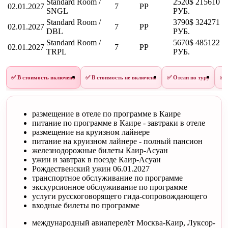
Standard Room /
2520$
215610
02.01.2027
7
PP
SNGL
РУБ.
Standard Room /
3790$
324271
02.01.2027
7
PP
DBL
РУБ.
Standard Room /
5670$
485122
02.01.2027
7
PP
TRPL
РУБ.
✅ В стоимость включено
✅ В стоимость не включено
✅ Отели по туру
✅ 
размещение в отеле по программе в Каире
питание по программе в Каире - завтраки в отеле
размещение на круизном лайнере
питание на круизном лайнере - полный пансион
железнодорожные билеты Каир-Асуан
ужин и завтрак в поезде Каир-Асуан
Рождественский ужин 06.01.2027
транспортное обслуживание по программе
экскурсионное обслуживание по программе
услуги русскоговорящего гида-сопровождающего
входные билеты по программе
международный авиаперелёт Москва-Каир, Луксор-