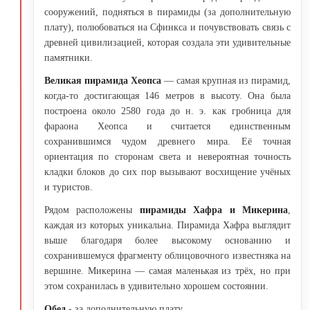
сооружений, подняться в пирамиды (за дополнительную
плату), полюбоваться на Сфинкса и почувствовать связь с
древней цивилизацией, которая создала эти удивительные
памятники.
Великая пирамида Хеопса
— самая крупная из пирамид,
когда-то достигающая 146 метров в высоту. Она была
построена около 2580 года до н. э. как гробница для
фараона Хеопса и считается единственным
сохранившимся чудом древнего мира. Её точная
ориентация по сторонам света и невероятная точность
кладки блоков до сих пор вызывают восхищение учёных
и туристов.
Рядом расположены
пирамиды Хафра и Микерина
,
каждая из которых уникальна. Пирамида Хафра выглядит
выше благодаря более высокому основанию и
сохранившемуся фрагменту облицовочного известняка на
вершине. Микерина — самая маленькая из трёх, но при
этом сохранилась в удивительно хорошем состоянии.
Обед
- за дополнительную плату.