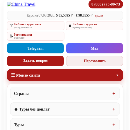
8 (800) 775-80-73
Курс на 07.08.2026:
$ 85,5595
₽ ·
€ 98,8555
₽
архив
Кабинет турагента
Кабинет туриста
👔
🧳
для турагентств
проверить заявку
Регистрация
📝
агентство
Telegram
Max
Задать вопрос
Перезвонить
☰ Меню сайта
Страны
🔥 Туры без доплат
Туры