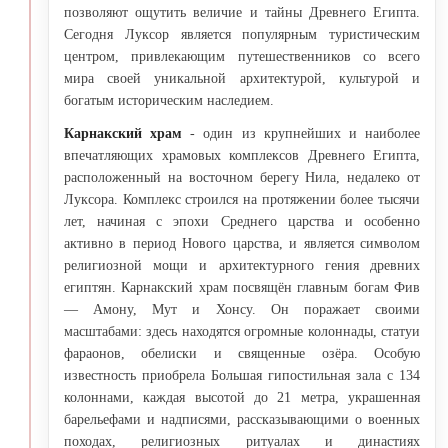
позволяют ощутить величие и тайны Древнего Египта.
Сегодня Луксор является популярным туристическим
центром, привлекающим путешественников со всего
мира своей уникальной архитектурой, культурой и
богатым историческим наследием.
Карнакский храм
- один из крупнейших и наиболее
впечатляющих храмовых комплексов Древнего Египта,
расположенный на восточном берегу Нила, недалеко от
Луксора. Комплекс строился на протяжении более тысячи
лет, начиная с эпохи Среднего царства и особенно
активно в период Нового царства, и является символом
религиозной мощи и архитектурного гения древних
египтян. Карнакский храм посвящён главным богам Фив
— Амону, Мут и Хонсу. Он поражает своими
масштабами: здесь находятся огромные колоннады, статуи
фараонов, обелиски и священные озёра. Особую
известность приобрела Большая гипостильная зала с 134
колоннами, каждая высотой до 21 метра, украшенная
барельефами и надписями, рассказывающими о военных
походах, религиозных ритуалах и династиях