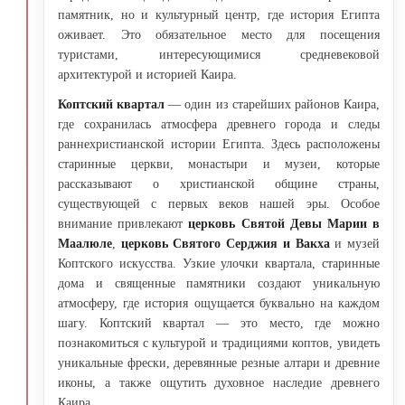
памятник, но и культурный центр, где история Египта
оживает. Это обязательное место для посещения
туристами, интересующимися средневековой
архитектурой и историей Каира.
Коптский квартал
— один из старейших районов Каира,
где сохранилась атмосфера древнего города и следы
раннехристианской истории Египта. Здесь расположены
старинные церкви, монастыри и музеи, которые
рассказывают о христианской общине страны,
существующей с первых веков нашей эры. Особое
внимание привлекают
церковь Святой Девы Марии в
Маалюле
,
церковь Святого Серджия и Вакха
и музей
Коптского искусства. Узкие улочки квартала, старинные
дома и священные памятники создают уникальную
атмосферу, где история ощущается буквально на каждом
шагу. Коптский квартал — это место, где можно
познакомиться с культурой и традициями коптов, увидеть
уникальные фрески, деревянные резные алтари и древние
иконы, а также ощутить духовное наследие древнего
Каира.