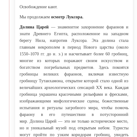
Освобождение кают.
Мы продолжаем
осмотр Луксора.
Долина Царей
— знаменитое захоронение фараонов и
знати Древнего Египта, расположенное на западном
берегу Нила, напротив Луксора. Эта долина стала
главным некрополем в период Нового царства (около
1550–1070 гг. до н. э.) и насчитывает более 60 гробниц,
многие из которых поражают своим искусством и
богатством погребальных предметов. Здесь покоятся
гробницы великих фараонов, включая известную
гробницу Тутанхамона, открытие которой стало одной из
величайших археологических сенсаций XX века. Каждая
гробница украшена красочными рельефами и фресками,
изображающими мифологические сцены, божественные
испытания и ритуалы загробного мира, чтобы помочь
фараону в его путешествии в потусторонний
мир. Долина Царей — это не только историческое место,
но и уникальный музей под открытым небом. Туристы
могут пройти по узким коридорам гробниц, увидеть