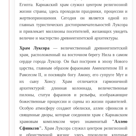
Египта. Карнакский храм служил центром религиозной
жизни страны, здесь проходили праздники, процессии и
жертвоприношения. Сегодня он является одной из
главных туристических достопримечательностей Луксора
и привлекает миллионы посетителей, желающих увидеть
величие и мастерство древнеегипетской архитектуры.
Храм Луксора
— величественный древнеегипетский
храм, расположенный на восточном берегу Нила в самом
сердце города Луксор. Он был построен в эпоху Нового
царства, главным образом фараонами Аменхотепом III и
Рамсесом II, и посвящён богу Амону, его супруге Мут и
их сыну Хонсу. Храм отличается гармоничной
архитектурой: длинная колоннада, величественные
пилоны, статуи фараонов и рельефы, изображающие
божественные процессии и сцены из жизни правителей.
Особую атмосферу создают обелиски, аллеи сфинксов и
священные дворы, которые соединяли храм с Карнакским
храмовым комплексом через знаменитый
"Аллею
Сфинксов".
Храм Луксора служил центром религиозной
и общественной жизни: здесь проходили крупные