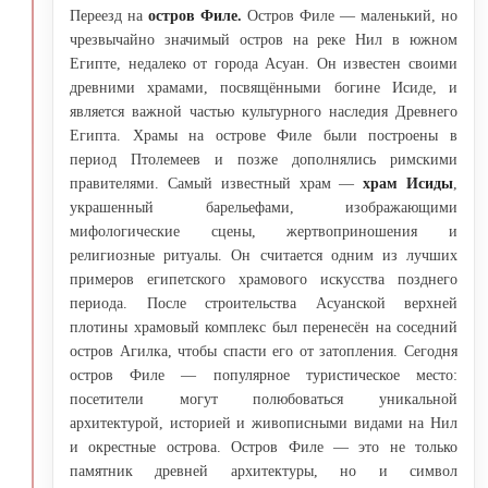
Переезд на
остров Филе.
Остров Филе — маленький, но
чрезвычайно значимый остров на реке Нил в южном
Египте, недалеко от города Асуан. Он известен своими
древними храмами, посвящёнными богине Исиде, и
является важной частью культурного наследия Древнего
Египта. Храмы на острове Филе были построены в
период Птолемеев и позже дополнялись римскими
правителями. Самый известный храм —
храм Исиды
,
украшенный барельефами, изображающими
мифологические сцены, жертвоприношения и
религиозные ритуалы. Он считается одним из лучших
примеров египетского храмового искусства позднего
периода. После строительства Асуанской верхней
плотины храмовый комплекс был перенесён на соседний
остров Агилка, чтобы спасти его от затопления. Сегодня
остров Филе — популярное туристическое место:
посетители могут полюбоваться уникальной
архитектурой, историей и живописными видами на Нил
и окрестные острова. Остров Филе — это не только
памятник древней архитектуры, но и символ