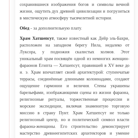
сохранившиеся изображения богов и символы вечной
жизни, ощутить дух древней цивилизации и погрузиться
в мистическую атмосферу тысячелетней истории.
Обед
- за дополнительную плату.
Храм Хатшепсут
, также известный как Дейр эль-Бахри,
расположен на западном берегу Нила, недалеко от
Луксора, у подножия скалистых холмов. Этот
уникальный храм посвящён одной из немногих женщин-
фараонов Египта — Хатшепсут, правившей в XV веке до
н. э. Храм впечатляет своей архитектурой: ступенчатые
террасы, соединённые длинными колоннадами, создают
ощущение гармонии и величия. Стены украшены
барельефами, изображающими сцены из жизни фараона,
религиозные ритуалы, торжественные процессии и
морские экспедиции, включая знаменитую торговую
миссию в страну Пунт. Храм Хатшепсут не только
религиозный центр, но и политический символ власти
фараона-женщины. Его строительство демонстрирует
мастерство древнеегипетских архитекторов и умение