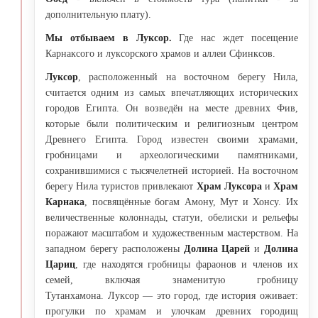
дополнительную плату).
Мы отбываем в Луксор.
Где нас ждет посещение
Карнаксого и луксорского храмов и аллеи Сфинксов.
Луксор
, расположенный на восточном берегу Нила,
считается одним из самых впечатляющих исторических
городов Египта. Он возведён на месте древних Фив,
которые были политическим и религиозным центром
Древнего Египта. Город известен своими храмами,
гробницами и археологическими памятниками,
сохранившимися с тысячелетней историей. На восточном
берегу Нила туристов привлекают
Храм Луксора
и
Храм
Карнака
, посвящённые богам Амону, Мут и Хонсу. Их
величественные колоннады, статуи, обелиски и рельефы
поражают масштабом и художественным мастерством. На
западном берегу расположены
Долина Царей
и
Долина
Цариц
, где находятся гробницы фараонов и членов их
семей, включая знаменитую гробницу
Тутанхамона. Луксор — это город, где история оживает:
прогулки по храмам и улочкам древних городищ