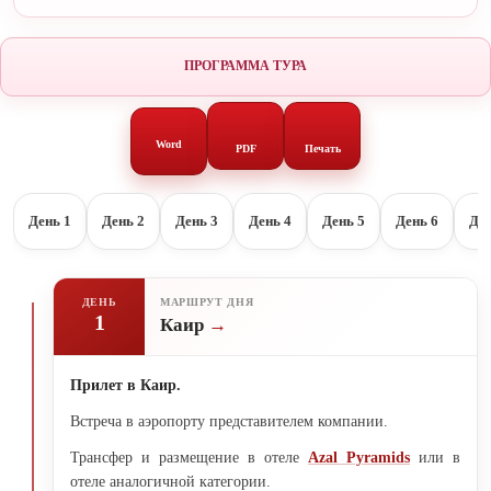
ПРОГРАММА ТУРА
Word
PDF
Печать
День 1
День 2
День 3
День 4
День 5
День 6
Ден
ДЕНЬ
МАРШРУТ ДНЯ
1
Каир
Прилет в Каир.
Встреча в аэропорту представителем компании.
Трансфер и размещение в отеле
Azal Pyramids
или в
отеле аналогичной категории.