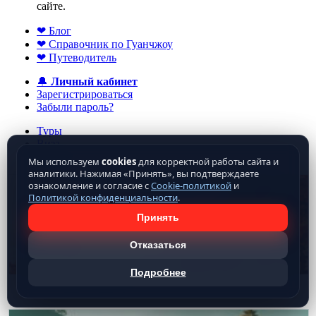
сайте.
❤ Блог
❤ Справочник по Гуанчжоу
❤ Путеводитель
🔔
Личный кабинет
Зарегистрироваться
Забыли пароль?
Туры
Виза
Отели
Мы используем
cookies
для корректной работы сайта и
аналитики. Нажимая «Принять», вы подтверждаете
ознакомление и согласие с
Cookie-политикой
и
Политикой конфиденциальности
.
Принять
Отказаться
Подробнее
Туры на осенние каникулы