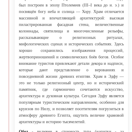
был построен в эпоху Птолемеев (III–I века до н. э.) и
посвящён богу неба и солнца — Хору. Храм отличается
массивной и впечатляющей архитектурой: высокая
пиластрированная фасадная стена, величественные
колоннады, святилища и многочисленные рельефы,
рассказывающие о религиозных ритуалах,
мифологических сценах и исторических событиях. Здесь
хорошо сохранились изображения процессий,
жертвоприношений и символических боёв богов. Особое
внимание туристов привлекают детали декора и надписи,
которые дают представление о верованиях и
повседневной жизни древних египтян. Храм в Эдфу —
это не только религиозный центр, но и исторический
памятник, где гармонично сочетаются искусство,
архитектура и духовная культура. Сегодня Эдфу является
популярным туристическим направлением, особенно для
круизов по Нилу, и позволяет посетителям погрузиться в
атмосферу древнего Египта, ощутить величие храмовой
архитектуры и историю тысячелетий.
Обед
- включен в стоимость тура (напитки - за