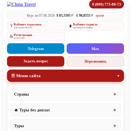
8 (800) 775-80-73
Курс на 07.08.2026:
$ 85,5595
₽ ·
€ 98,8555
₽
архив
Кабинет турагента
Кабинет туриста
👔
🧳
для турагентств
проверить заявку
Регистрация
📝
агентство
Telegram
Max
Задать вопрос
Перезвонить
☰ Меню сайта
Страны
🔥 Туры без доплат
Туры