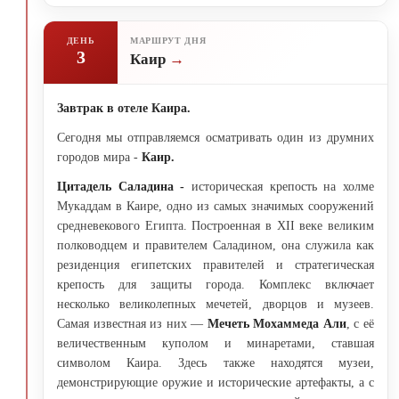
ДЕНЬ
МАРШРУТ ДНЯ
3
Каир
Завтрак в отеле Каира.
Сегодня мы отправляемся осматривать один из друмних
городов мира -
Каир.
Цитадель Саладина -
историческая крепость на холме
Мукаддам в Каире, одно из самых значимых сооружений
средневекового Египта. Построенная в XII веке великим
полководцем и правителем Саладином, она служила как
резиденция египетских правителей и стратегическая
крепость для защиты города. Комплекс включает
несколько великолепных мечетей, дворцов и музеев.
Самая известная из них —
Мечеть Мохаммеда Али
, с её
величественным куполом и минаретами, ставшая
символом Каира. Здесь также находятся музеи,
демонстрирующие оружие и исторические артефакты, а с