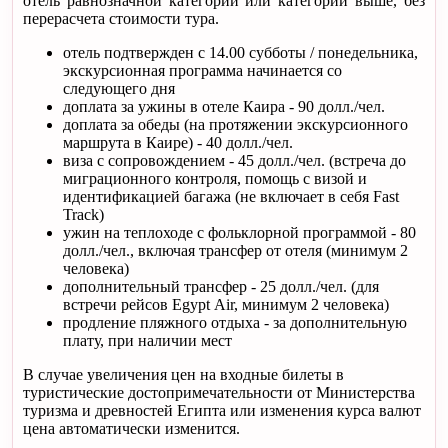
отель равнозначной категории или категории выше, без
перерасчета стоимости тура.
отель подтвержден с 14.00 субботы / понедельника,
экскурсионная программа начинается со
следующего дня
доплата за ужины в отеле Каира - 90 долл./чел.
доплата за обеды (на протяжении экскурсионного
маршрута в Каире) - 40 долл./чел.
виза с сопровождением - 45 долл./чел. (встреча до
миграционного контроля, помощь с визой и
идентификацией багажа (не включает в себя Fast
Track)
ужин на теплоходе с фольклорной программой - 80
долл./чел., включая трансфер от отеля (минимум 2
человека)
дополнительный трансфер - 25 долл./чел. (для
встречи рейсов Egypt Air, минимум 2 человека)
продление пляжного отдыха - за дополнительную
плату, при наличии мест
В случае увеличения цен на входные билеты в
туристические достопримечательности от Министерства
туризма и древностей Египта или изменения курса валют
цена автоматически изменится.