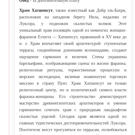
Обед
- за дополнительную плату.
Храм Хатшепсут
, также известный как Дейр эль-Бахри,
расположен на западном берегу Нила, недалеко от
Луксора, у подножия скалистых холмов. Этот
уникальный храм посвящён одной из немногих женщин-
фараонов Египта — Хатшепсут, правившей в XV веке до
н. э. Храм впечатляет своей архитектурой: ступенчатые
террасы, соединённые длинными колоннадами, создают
ощущение гармонии и величия. Стены украшены
барельефами, изображающими сцены из жизни фараона,
религиозные ритуалы, торжественные процессии и
морские экспедиции, включая знаменитую торговую
миссию в страну Пунт. Храм Хатшепсут не только
религиозный центр, но и политический символ власти
фараона-женщины. Его строительство демонстрирует
мастерство древнеегипетских архитекторов и умение
гармонично сочетать храм с природным ландшафтом
скалистых ущелий. Сегодня храм является одной из
главных туристических достопримечательностей Луксора.
Посетители могут прогуляться по террасам, полюбоваться