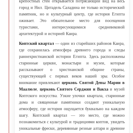
крепостных стен открывается потрясающий вид на весь
город и Нил. Цитадель Саладина не только исторический
памятник, но и культурный центр, где история Египта
оживает. Это обязательное место для посещения
туристами, интересующимися средневековой
архитектурой и историей Каира.
Коптский квартал
— один из старейших районов Каира,
где сохранилась атмосфера древнего города и следы
раннехристианской истории Египта. Здесь расположены
старинные церкви, монастыри и музеи, которые
рассказывают о христианской общине страны,
существующей с первых веков нашей эры. Особое
внимание привлекают
церковь Святой Девы Марии в
Маалюле
,
церковь Святого Серджия и Вакха
и музей
Коптского искусства. Узкие улочки квартала, старинные
дома и священные памятники создают уникальную
атмосферу, где история ощущается буквально на каждом
шагу. Коптский квартал — это место, где можно
познакомиться с культурой и традициями коптов, увидеть
уникальные фрески, деревянные резные алтари и древние