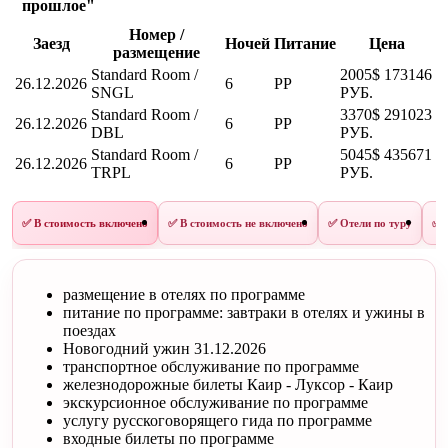
прошлое"
Номер /
Заезд
Ночей
Питание
Цена
размещение
Standard Room /
2005$
173146
26.12.2026
6
PP
SNGL
РУБ.
Standard Room /
3370$
291023
26.12.2026
6
PP
DBL
РУБ.
Standard Room /
5045$
435671
26.12.2026
6
PP
TRPL
РУБ.
✅ В стоимость включено
✅ В стоимость не включено
✅ Отели по туру
✅ 
размещение в отелях по программе
питание по программе: завтраки в отелях и ужины в
поездах
Новогодний ужин 31.12.2026
транспортное обслуживание по программе
железнодорожные билеты Каир - Луксор - Каир
экскурсионное обслуживание по программе
услугу русскоговорящего гида по программе
входные билеты по программе