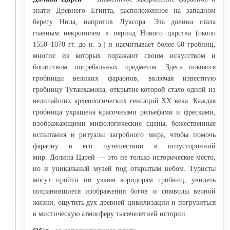
знати Древнего Египта, расположенное на западном
берегу Нила, напротив Луксора. Эта долина стала
главным некрополем в период Нового царства (около
1550–1070 гг. до н. э.) и насчитывает более 60 гробниц,
многие из которых поражают своим искусством и
богатством погребальных предметов. Здесь покоятся
гробницы великих фараонов, включая известную
гробницу Тутанхамона, открытие которой стало одной из
величайших археологических сенсаций XX века. Каждая
гробница украшена красочными рельефами и фресками,
изображающими мифологические сцены, божественные
испытания и ритуалы загробного мира, чтобы помочь
фараону в его путешествии в потусторонний
мир. Долина Царей — это не только историческое место,
но и уникальный музей под открытым небом. Туристы
могут пройти по узким коридорам гробниц, увидеть
сохранившиеся изображения богов и символы вечной
жизни, ощутить дух древней цивилизации и погрузиться
в мистическую атмосферу тысячелетней истории.