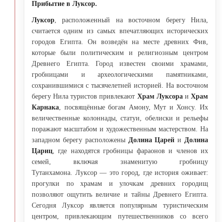
Прибытие в Луксор.
Луксор
, расположенный на восточном берегу Нила,
считается одним из самых впечатляющих исторических
городов Египта. Он возведён на месте древних Фив,
которые были политическим и религиозным центром
Древнего Египта. Город известен своими храмами,
гробницами и археологическими памятниками,
сохранившимися с тысячелетней историей. На восточном
берегу Нила туристов привлекают
Храм Луксора
и
Храм
Карнака
, посвящённые богам Амону, Мут и Хонсу. Их
величественные колоннады, статуи, обелиски и рельефы
поражают масштабом и художественным мастерством. На
западном берегу расположены
Долина Царей
и
Долина
Цариц
, где находятся гробницы фараонов и членов их
семей, включая знаменитую гробницу
Тутанхамона. Луксор — это город, где история оживает:
прогулки по храмам и улочкам древних городищ
позволяют ощутить величие и тайны Древнего Египта.
Сегодня Луксор является популярным туристическим
центром, привлекающим путешественников со всего