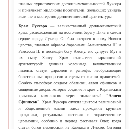
главных туристических достопримечательностей Луксора
и привлекает миллионы посетителей, желающих увидеть
величие и мастерство древнеегипетской архитектуры.
Храм Луксора
— величественный древнеегипетский
храм, расположенный на восточном берегу Нила в самом
сердце города Луксор. Он был построен в эпоху Нового
царства, главным образом фараонами Аменхотепом III и
Рамсесом II, и посвящён богу Амону, его супруге Мут и
их сыну Хонсу. Храм отличается гармоничной
архитектурой: длинная колоннада, величественные
пилоны, статуи фараонов и рельефы, изображающие
божественные процессии и сцены из жизни правителей.
Особую атмосферу создают обелиски, аллеи сфинксов и
священные дворы, которые соединяли храм с Карнакским
храмовым комплексом через знаменитый
"Аллею
Сфинксов".
Храм Луксора служил центром религиозной
и общественной жизни: здесь проходили крупные
праздники, ритуальные шествия и торжественные
церемонии, особенно в период фестиваля Опет, когда
статуи богов переносили из Карнака в Луксор. Сегодня