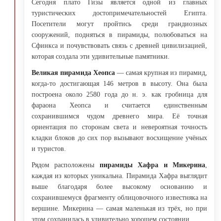
Сегодня плато Гизы является одной из главных
туристических достопримечательностей Египта.
Посетители могут пройтись среди грандиозных
сооружений, подняться в пирамиды, полюбоваться на
Сфинкса и почувствовать связь с древней цивилизацией,
которая создала эти удивительные памятники.
Великая пирамида Хеопса
— самая крупная из пирамид,
когда-то достигающая 146 метров в высоту. Она была
построена около 2580 года до н. э. как гробница для
фараона Хеопса и считается единственным
сохранившимся чудом древнего мира. Её точная
ориентация по сторонам света и невероятная точность
кладки блоков до сих пор вызывают восхищение учёных
и туристов.
Рядом расположены
пирамиды Хафра и Микерина
,
каждая из которых уникальна. Пирамида Хафра выглядит
выше благодаря более высокому основанию и
сохранившемуся фрагменту облицовочного известняка на
вершине. Микерина — самая маленькая из трёх, но при
этом сохранилась в удивительно хорошем состоянии.