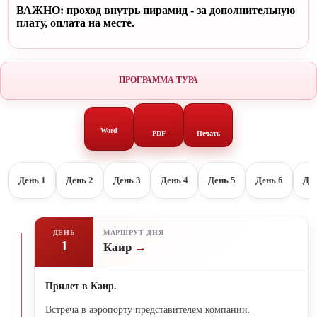
ВАЖНО: проход внутрь пирамид - за дополнительную
плату, оплата на месте.
ПРОГРАММА ТУРА
Word
PDF
Печать
День 1
День 2
День 3
День 4
День 5
День 6
Ден
ДЕНЬ
МАРШРУТ ДНЯ
1
Каир
Прилет в Каир.
Встреча в аэропорту представителем компании.