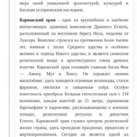
мира своей уникальной архитектурой, культурой и
богатым историческим наследием.
Карнакский храм
- один из крупнейших и наиболее
впечатляющих храмовых комплексов Древнего Египта,
расположенный на восточном берегу Нила, недалеко от
Луксора. Комплекс строился на протяжении более тысячи
лет, начиная с эпохи Среднего царства и особенно
активно в период Нового царства, и является символом
религиозной мощи и архитектурного гения древних
египтян. Карнакский храм посвящён главным богам Фив
— Амону, Мут и Хонсу. Он поражает своими
масштабами: здесь находятся огромные колоннады, статуи
фараонов, обелиски и священные озёра. Особую
известность приобрела Большая гипостильная зала с 134
колоннами, каждая высотой до 21 метра, украшенная
барельефами и надписями, рассказывающими о военных
походах, религиозных ритуалах и династиях
Египта. Карнакский храм служил центром религиозной
жизни страны, здесь проходили праздники, процессии и
жертвоприношения. Сегодня он является одной из