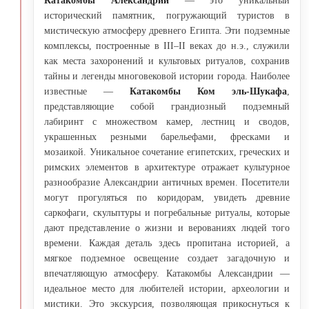
Катакомбы Александрии
— это уникальный
исторический памятник, погружающий туристов в
мистическую атмосферу древнего Египта. Эти подземные
комплексы, построенные в III–II веках до н.э., служили
как места захоронений и культовых ритуалов, сохранив
тайны и легенды многовековой истории города. Наиболее
известные —
Катакомбы Ком эль-Шукафа
,
представляющие собой грандиозный подземный
лабиринт с множеством камер, лестниц и сводов,
украшенных резными барельефами, фресками и
мозаикой. Уникальное сочетание египетских, греческих и
римских элементов в архитектуре отражает культурное
разнообразие Александрии античных времен. Посетители
могут прогуляться по коридорам, увидеть древние
саркофаги, скульптуры и погребальные ритуалы, которые
дают представление о жизни и верованиях людей того
времени. Каждая деталь здесь пропитана историей, а
мягкое подземное освещение создает загадочную и
впечатляющую атмосферу. Катакомбы Александрии —
идеальное место для любителей истории, археологии и
мистики. Это экскурсия, позволяющая прикоснуться к