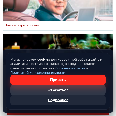
Бизнес туры в Китай
Мы используем
cookies
для корректной работы сайта и
аналитики. Нажимая «Принять», вы подтверждаете
ознакомление и согласие с
Cookie-политикой
и
Оздоровление в Китае
Политикой конфиденциальности
.
Принять
Рассылка China Travel
Получайте новости и предложения по путешествиям
Отказаться
Подробнее
Подписаться