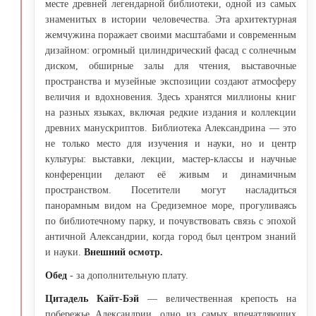
месте древней легендарной библиотеки, одной из самых
знаменитых в истории человечества. Эта архитектурная
жемчужина поражает своими масштабами и современным
дизайном: огромный цилиндрический фасад с солнечным
диском, обширные залы для чтения, выставочные
пространства и музейные экспозиции создают атмосферу
величия и вдохновения. Здесь хранятся миллионы книг
на разных языках, включая редкие издания и коллекции
древних манускриптов. Библиотека Александрина — это
не только место для изучения и науки, но и центр
культуры: выставки, лекции, мастер-классы и научные
конференции делают её живым и динамичным
пространством. Посетители могут насладиться
панорамным видом на Средиземное море, прогуливаясь
по библиотечному парку, и почувствовать связь с эпохой
античной Александрии, когда город был центром знаний
и науки.
Внешний осмотр.
Обед
- за дополнительную плату.
Цитадель Кайт-Бэй
— величественная крепость на
побережье Александрии, одно из самых впечатляющих