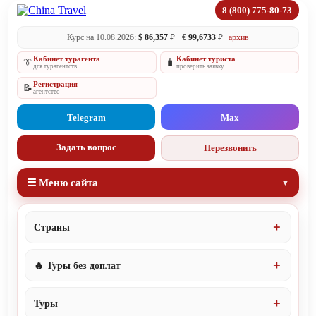
8 (800) 775-80-73
Курс на 10.08.2026:
$ 86,357
₽ ·
€ 99,6733
₽
архив
Кабинет турагента
Кабинет туриста
👔
🧳
для турагентств
проверить заявку
Регистрация
📝
агентство
Telegram
Max
Задать вопрос
Перезвонить
☰ Меню сайта
Страны
🔥 Туры без доплат
Туры