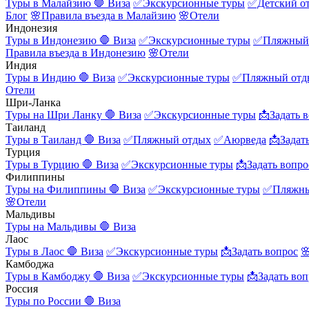
Туры в Малайзию
🛑 Виза
✅Экскурсионные туры
✅Детский о
Блог
🌸Правила въезда в Малайзию
🌸Отели
Индонезия
Туры в Индонезию
🛑 Виза
✅Экскурсионные туры
✅Пляжный
Правила въезда в Индонезию
🌸Отели
Индия
Туры в Индию
🛑 Виза
✅Экскурсионные туры
✅Пляжный отд
Отели
Шри-Ланка
Туры на Шри Ланку
🛑 Виза
✅Экскурсионные туры
📩Задать 
Таиланд
Туры в Таиланд
🛑 Виза
✅Пляжный отдых
✅Аюрведа
📩Задат
Турция
Туры в Турцию
🛑 Виза
✅Экскурсионные туры
📩Задать вопро
Филиппины
Туры на Филиппины
🛑 Виза
✅Экскурсионные туры
✅Пляжны
🌸Отели
Мальдивы
Туры на Мальдивы
🛑 Виза
Лаос
Туры в Лаос
🛑 Виза
✅Экскурсионные туры
📩Задать вопрос

Камбоджа
Туры в Камбоджу
🛑 Виза
✅Экскурсионные туры
📩Задать воп
Россия
Туры по России
🛑 Виза