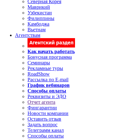
Северная Корея
Маврикий
Узбекистан
Филиппины
Камбоджа
Вьетнам
Агентствам
Как начать работать
Бонусная программа
Семинары
Рекламные туры
RoadShow
Рассылка по E-mail
График вебинаров
Способы оплаты
Реквизиты и ЭДО
Отчет агента
Фингарантии
Новости компании
Оставить отзыв
Задать вопрос
Телеграмм канал
Способы оплаты