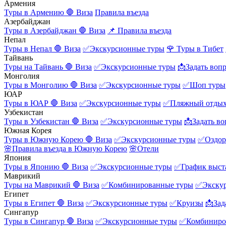
Армения
Туры в Армению
🛑 Виза
Правила въезда
Азербайджан
Туры в Азербайджан
🛑 Виза
📌 Правила въезда
Непал
Туры в Непал
🛑 Виза
✅Экскурсионные туры
🌹 Туры в Тибет
Тайвань
Туры на Тайвань
🛑 Виза
✅Экскурсионные туры
📩Задать воп
Монголия
Туры в Монголию
🛑 Виза
✅Экскурсионные туры
✅Шоп туры
ЮАР
Туры в ЮАР
🛑 Виза
✅Экскурсионные туры
✅Пляжный отды
Узбекистан
Туры в Узбекистан
🛑 Виза
✅Экскурсионные туры
📩Задать во
Южная Корея
Туры в Южную Корею
🛑 Виза
✅Экскурсионные туры
✅Оздор
🌸Правила въезда в Южную Корею
🌸Отели
Япония
Туры в Японию
🛑 Виза
✅Экскурсионные туры
✅График выст
Маврикий
Туры на Маврикий
🛑 Виза
✅Комбинированные туры
✅Экску
Египет
Туры в Египет
🛑 Виза
✅Экскурсионные туры
✅Круизы
📩Зад
Сингапур
Туры в Сингапур
🛑 Виза
✅Экскурсионные туры
✅Комбиниро