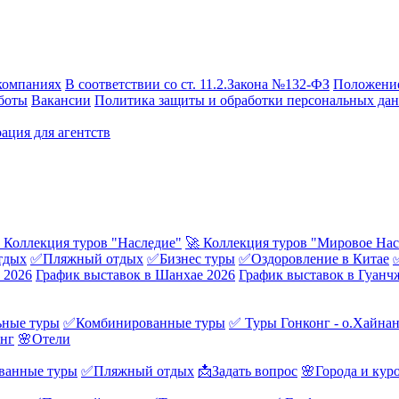
компаниях
В соответствии со ст. 11.2.Закона №132-ФЗ
Положение
боты
Вакансии
Политика защиты и обработки персональных да
ация для агентств
 Коллекция туров "Наследие"
🚀 Коллекция туров "Мировое Нас
тдых
✅Пляжный отдых
✅Бизнес туры
✅Оздоровление в Китае
 2026
График выставок в Шанхае 2026
График выставок в Гуанч
ные туры
✅Комбинированные туры
✅ Туры Гонконг - о.Хайна
онг
🌸Отели
ванные туры
✅Пляжный отдых
📩Задать вопрос
🌸Города и кур