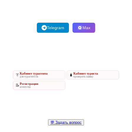
Telegram
Max
Кабинет турагента
Кабинет туриста
👔
🧳
для турагентств
проверить заявку
Регистрация
📝
агентство
💬 Задать вопрос