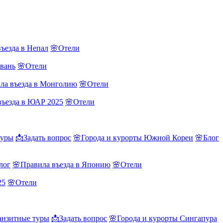
ъезда в Непал
🌸Отели
йвань
🌸Отели
ла въезда в Монголию
🌸Отели
въезда в ЮАР 2025
🌸Отели
туры
📩Задать вопрос
🌸Города и курорты Южной Кореи
🌸Блог
лог
🌸Правила въезда в Японию
🌸Отели
25
🌸Отели
нзитные туры
📩Задать вопрос
🌸Города и курорты Сингапура