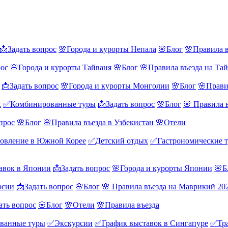
📩Задать вопрос
🌸Города и курорты Непала
🌸Блог
🌸Правила в
рос
🌸Города и курорты Тайваня
🌸Блог
🌸Правила въезда на Та
📩Задать вопрос
🌸Города и курорты Монголии
🌸Блог
🌸Прави
х
✅Комбинированные туры
📩Задать вопрос
🌸Блог
🌸 Правила 
прос
🌸Блог
🌸Правила въезда в Узбекистан
🌸Отели
овление в Южной Корее
✅Детский отдых
✅Гастрономические 
авок в Японии
📩Задать вопрос
🌸Города и курорты Японии
🌸Б
рсии
📩Задать вопрос
🌸Блог
🌸 Правила въезда на Маврикий 20
ать вопрос
🌸Блог
🌸Отели
🌸Правила въезда
ванные туры
✅Экскурсии
✅График выставок в Сингапуре
✅Тра