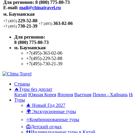
Для регионов:
8 (800) 775-80-73
E-mail:
mail@chinatravel.ru
м. Бауманская
229-52-88
+7 (495)
363-02-06
+7 (495)
730-21-39
+7 (495)
Для регионов:
8 (800) 775-80-73
м. Бауманская
+7(495)-363-02-06
+7(495)-229-52-88
+7(495)-730-21-39
Страны
🔥Туры без доплат
Китай
Южная Корея
Япония
Вьетнам
Пекин - Хайнань
Н
Туры
🎄 Новый Год 2027
🌍 Экскурсионные туры
⭐Комбинированные туры
🦁Детский отдых
👫Индивидуальные туры в Китай