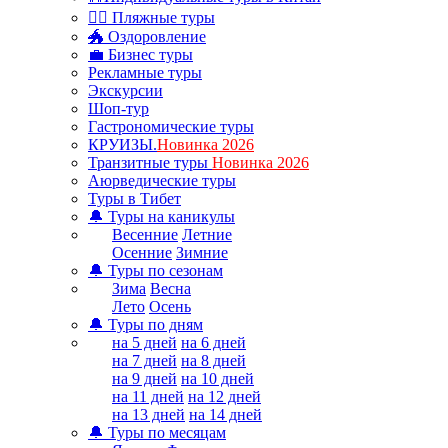
🏊‍♂ Пляжные туры
🐲 Оздоровление
💼 Бизнес туры
Рекламные туры
Экскурсии
Шоп-тур
Гастрономические туры
КРУИЗЫ.
Новинка 2026
Транзитные туры
Новинка 2026
Аюрведические туры
Туры в Тибет
🔔 Туры на каникулы
Весенние
Летние
Осенние
Зимние
🔔 Туры по сезонам
Зима
Весна
Лето
Осень
🔔 Туры по дням
на 5 дней
на 6 дней
на 7 дней
на 8 дней
на 9 дней
на 10 дней
на 11 дней
на 12 дней
на 13 дней
на 14 дней
🔔 Туры по месяцам