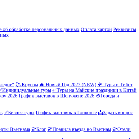
 об обработке персональных данных
Оплата картой
Реквизиты
нных
ледие"
🚀 Круизы
🔥 Новый Год 2027 (NEW)
🌹 Туры в Тибет
✅Индивидуальные туры
✅Туры на Майские праздники в Китай
жоу 2026
График выставок в Шенчжене 2026
🌸Города и
нь
✅Бизнес туры
График выставок в Гонконге
📩Задать вопрос
орты Вьетнама
🌸Блог
🌸Правила въезда во Вьетнам
🌸Отели