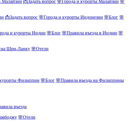
в Малайзии
📩Задать вопрос
🌸Города и курорты Малайзии
🌸
ии
📩Задать вопрос
🌸Города и курорты Индонезии
🌸Блог
🌸
рода и курорты Индии
🌸Блог
🌸Правила въезда в Индию
🌸
а на Шри-Ланку
🌸Отели
 курорты Филиппин
🌸Блог
🌸Правила въезда на Филиппины
авила въезда
Камбоджу
🌸Отели