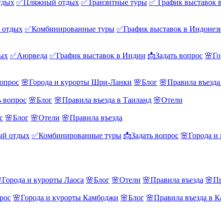
тдых
✅Пляжный отдых
✅Транзитные туры
✅ График выставок 
 отдых
✅Комбинированные туры
✅График выставок в Индонез
ых
✅Аюрведа
✅График выставок в Индии
📩Задать вопрос
🌸Го
вопрос
🌸Города и курорты Шри-Ланки
🌸Блог
🌸Правила въезд
ь вопрос
🌸Блог
🌸Правила въезда в Таиланд
🌸Отели
с
🌸Блог
🌸Отели
🌸Правила въезда
й отдых
✅Комбинированные туры
📩Задать вопрос
🌸Города и
Города и курорты Лаоса
🌸Блог
🌸Отели
🌸Правила въезда
🌸Пр
рос
🌸Города и курорты Камбоджи
🌸Блог
🌸Правила въезда в 