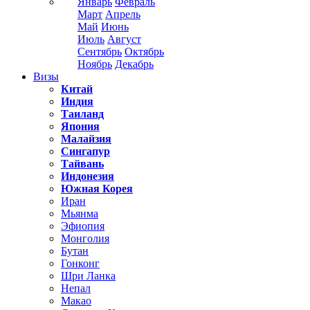
Январь
Февраль
Март
Апрель
Май
Июнь
Июль
Август
Сентябрь
Октябрь
Ноябрь
Декабрь
Визы
Китай
Индия
Таиланд
Япония
Малайзия
Сингапур
Тайвань
Индонезия
Южная Корея
Иран
Мьянма
Эфиопия
Монголия
Бутан
Гонконг
Шри Ланка
Непал
Макао