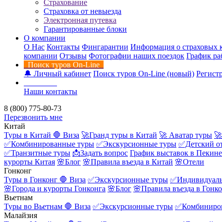
Страхование
Страховка от невыезда
Электронная путевка
Гарантированные блоки
О компании
О Нас
Контакты
Фингарантии
Информация о страховых 
компании
Отзывы
Фотографии наших поездок
График ра
Поиск туров On-Line
🔔 Личный кабинет
Поиск туров On-Line (новый)
Регистр
Контакты
Наши контакты
8 (800) 775-80-73
Перезвонить мне
Китай
Туры в Китай
🛑 Виза
🚀Гранд туры в Китай
🚀 Аватар туры
🚀
✅Комбинированные туры
✅Экскурсионные туры
✅Детский о
✅Транзитные туры
📩Задать вопрос
График выставок в Пекине
курорты Китая
🌸Блог
🌸Правила въезда в Китай
🌸Отели
Гонконг
Туры в Гонконг
🛑 Виза
✅Экскурсионные туры
✅Индивидуаль
🌸Города и курорты Гонконга
🌸Блог
🌸Правила въезда в Гонк
Вьетнам
Туры во Вьетнам
🛑 Виза
✅Экскурсионные туры
✅Комбиниро
Малайзия