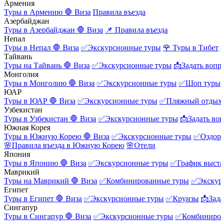
Армения
Туры в Армению
🛑 Виза
Правила въезда
Азербайджан
Туры в Азербайджан
🛑 Виза
📌 Правила въезда
Непал
Туры в Непал
🛑 Виза
✅Экскурсионные туры
🌹 Туры в Тибет
Тайвань
Туры на Тайвань
🛑 Виза
✅Экскурсионные туры
📩Задать воп
Монголия
Туры в Монголию
🛑 Виза
✅Экскурсионные туры
✅Шоп туры
ЮАР
Туры в ЮАР
🛑 Виза
✅Экскурсионные туры
✅Пляжный отды
Узбекистан
Туры в Узбекистан
🛑 Виза
✅Экскурсионные туры
📩Задать во
Южная Корея
Туры в Южную Корею
🛑 Виза
✅Экскурсионные туры
✅Оздор
🌸Правила въезда в Южную Корею
🌸Отели
Япония
Туры в Японию
🛑 Виза
✅Экскурсионные туры
✅График выст
Маврикий
Туры на Маврикий
🛑 Виза
✅Комбинированные туры
✅Экску
Египет
Туры в Египет
🛑 Виза
✅Экскурсионные туры
✅Круизы
📩Зад
Сингапур
Туры в Сингапур
🛑 Виза
✅Экскурсионные туры
✅Комбиниро