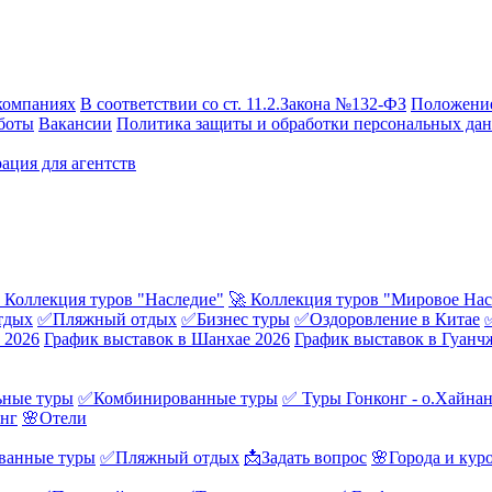
компаниях
В соответствии со ст. 11.2.Закона №132-ФЗ
Положение
боты
Вакансии
Политика защиты и обработки персональных да
ация для агентств
 Коллекция туров "Наследие"
🚀 Коллекция туров "Мировое Нас
тдых
✅Пляжный отдых
✅Бизнес туры
✅Оздоровление в Китае
 2026
График выставок в Шанхае 2026
График выставок в Гуанч
ные туры
✅Комбинированные туры
✅ Туры Гонконг - о.Хайна
онг
🌸Отели
ванные туры
✅Пляжный отдых
📩Задать вопрос
🌸Города и кур