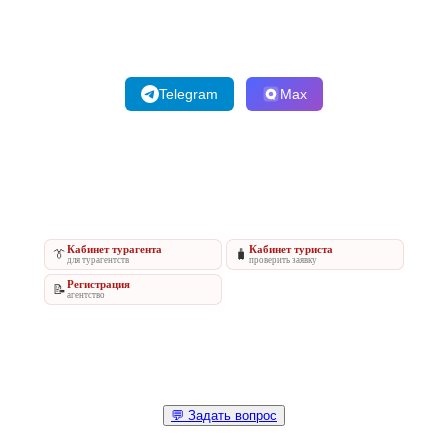
Telegram
Max
Кабинет турагента
Кабинет туриста
👔
🧳
для турагентств
проверить заявку
Регистрация
📝
агентство
💬 Задать вопрос