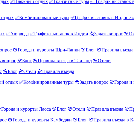
тдых
✅Пляжный отдых
✅Транзитные туры
✅ График выставок 
 отдых
✅Комбинированные туры
✅График выставок в Индонез
ых
✅Аюрведа
✅График выставок в Индии
📩Задать вопрос
🌸Го
вопрос
🌸Города и курорты Шри-Ланки
🌸Блог
🌸Правила въезд
ь вопрос
🌸Блог
🌸Правила въезда в Таиланд
🌸Отели
с
🌸Блог
🌸Отели
🌸Правила въезда
й отдых
✅Комбинированные туры
📩Задать вопрос
🌸Города и
Города и курорты Лаоса
🌸Блог
🌸Отели
🌸Правила въезда
🌸Пр
рос
🌸Города и курорты Камбоджи
🌸Блог
🌸Правила въезда в 