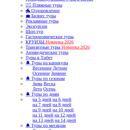
🏊‍♂ Пляжные туры
🐲 Оздоровление
💼 Бизнес туры
Рекламные туры
Экскурсии
Шоп-тур
Гастрономические туры
КРУИЗЫ.
Новинка 2026
Транзитные туры
Новинка 2026
Аюрведические туры
Туры в Тибет
🔔 Туры на каникулы
Весенние
Летние
Осенние
Зимние
🔔 Туры по сезонам
Зима
Весна
Лето
Осень
🔔 Туры по дням
на 5 дней
на 6 дней
на 7 дней
на 8 дней
на 9 дней
на 10 дней
на 11 дней
на 12 дней
на 13 дней
на 14 дней
🔔 Туры по месяцам