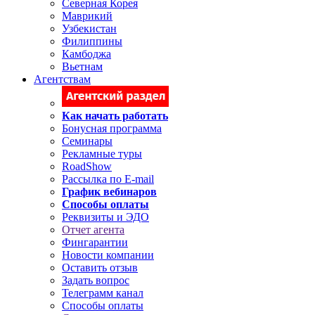
Северная Корея
Маврикий
Узбекистан
Филиппины
Камбоджа
Вьетнам
Агентствам
Как начать работать
Бонусная программа
Семинары
Рекламные туры
RoadShow
Рассылка по E-mail
График вебинаров
Способы оплаты
Реквизиты и ЭДО
Отчет агента
Фингарантии
Новости компании
Оставить отзыв
Задать вопрос
Телеграмм канал
Способы оплаты