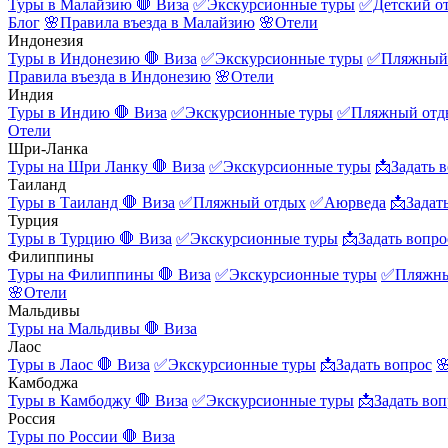
Туры в Малайзию
🛑 Виза
✅Экскурсионные туры
✅Детский о
Блог
🌸Правила въезда в Малайзию
🌸Отели
Индонезия
Туры в Индонезию
🛑 Виза
✅Экскурсионные туры
✅Пляжный
Правила въезда в Индонезию
🌸Отели
Индия
Туры в Индию
🛑 Виза
✅Экскурсионные туры
✅Пляжный отд
Отели
Шри-Ланка
Туры на Шри Ланку
🛑 Виза
✅Экскурсионные туры
📩Задать 
Таиланд
Туры в Таиланд
🛑 Виза
✅Пляжный отдых
✅Аюрведа
📩Задат
Турция
Туры в Турцию
🛑 Виза
✅Экскурсионные туры
📩Задать вопро
Филиппины
Туры на Филиппины
🛑 Виза
✅Экскурсионные туры
✅Пляжны
🌸Отели
Мальдивы
Туры на Мальдивы
🛑 Виза
Лаос
Туры в Лаос
🛑 Виза
✅Экскурсионные туры
📩Задать вопрос

Камбоджа
Туры в Камбоджу
🛑 Виза
✅Экскурсионные туры
📩Задать воп
Россия
Туры по России
🛑 Виза