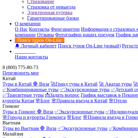
Страхование
Страховка от невыезда
Электронная путевка
Гарантированные блоки
О компании
О Нас
Контакты
Фингарантии
Информация о страховых 
компании
Отзывы
Фотографии наших поездок
График ра
Поиск туров On-Line
🔔 Личный кабинет
Поиск туров On-Line (новый)
Регистр
Контакты
Наши контакты
8 (800) 775-80-73
Перезвонить мне
Китай
Туры в Китай
🛑 Виза
🚀Гранд туры в Китай
🚀 Аватар туры
🚀
✅Комбинированные туры
✅Экскурсионные туры
✅Детский о
✅Транзитные туры
📩Задать вопрос
График выставок в Пекине
курорты Китая
🌸Блог
🌸Правила въезда в Китай
🌸Отели
Гонконг
Туры в Гонконг
🛑 Виза
✅Экскурсионные туры
✅Индивидуаль
🌸Города и курорты Гонконга
🌸Блог
🌸Правила въезда в Гонк
Вьетнам
Туры во Вьетнам
🛑 Виза
✅Экскурсионные туры
✅Комбиниро
Малайзия