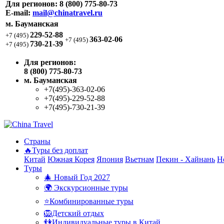
Для регионов:
8 (800) 775-80-73
E-mail:
mail@chinatravel.ru
м. Бауманская
229-52-88
+7 (495)
363-02-06
+7 (495)
730-21-39
+7 (495)
Для регионов:
8 (800) 775-80-73
м. Бауманская
+7(495)-363-02-06
+7(495)-229-52-88
+7(495)-730-21-39
Страны
🔥Туры без доплат
Китай
Южная Корея
Япония
Вьетнам
Пекин - Хайнань
Н
Туры
🎄 Новый Год 2027
🌍 Экскурсионные туры
⭐Комбинированные туры
🦁Детский отдых
👫Индивидуальные туры в Китай