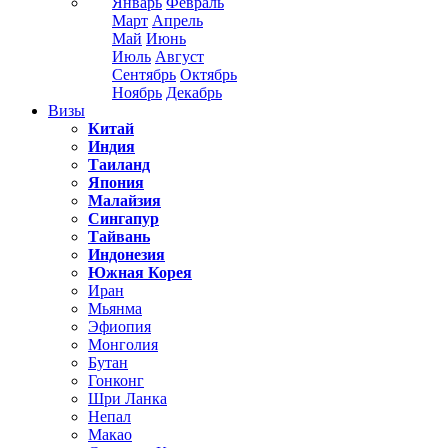
Январь
Февраль
Март
Апрель
Май
Июнь
Июль
Август
Сентябрь
Октябрь
Ноябрь
Декабрь
Визы
Китай
Индия
Таиланд
Япония
Малайзия
Сингапур
Тайвань
Индонезия
Южная Корея
Иран
Мьянма
Эфиопия
Монголия
Бутан
Гонконг
Шри Ланка
Непал
Макао