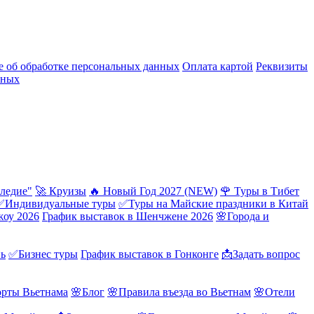
 об обработке персональных данных
Оплата картой
Реквизиты
нных
ледие"
🚀 Круизы
🔥 Новый Год 2027 (NEW)
🌹 Туры в Тибет
✅Индивидуальные туры
✅Туры на Майские праздники в Китай
жоу 2026
График выставок в Шенчжене 2026
🌸Города и
нь
✅Бизнес туры
График выставок в Гонконге
📩Задать вопрос
орты Вьетнама
🌸Блог
🌸Правила въезда во Вьетнам
🌸Отели