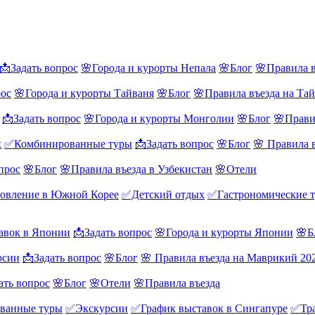
📩Задать вопрос
🌸Города и курорты Непала
🌸Блог
🌸Правила в
рос
🌸Города и курорты Тайваня
🌸Блог
🌸Правила въезда на Та
📩Задать вопрос
🌸Города и курорты Монголии
🌸Блог
🌸Прави
х
✅Комбинированные туры
📩Задать вопрос
🌸Блог
🌸 Правила 
прос
🌸Блог
🌸Правила въезда в Узбекистан
🌸Отели
овление в Южной Корее
✅Детский отдых
✅Гастрономические 
авок в Японии
📩Задать вопрос
🌸Города и курорты Японии
🌸Б
рсии
📩Задать вопрос
🌸Блог
🌸 Правила въезда на Маврикий 20
ать вопрос
🌸Блог
🌸Отели
🌸Правила въезда
ванные туры
✅Экскурсии
✅График выставок в Сингапуре
✅Тра