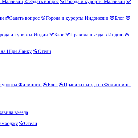
в Малайзии
📩Задать вопрос
🌸Города и курорты Малайзии
🌸
ии
📩Задать вопрос
🌸Города и курорты Индонезии
🌸Блог
🌸
рода и курорты Индии
🌸Блог
🌸Правила въезда в Индию
🌸
а на Шри-Ланку
🌸Отели
 курорты Филиппин
🌸Блог
🌸Правила въезда на Филиппины
авила въезда
Камбоджу
🌸Отели