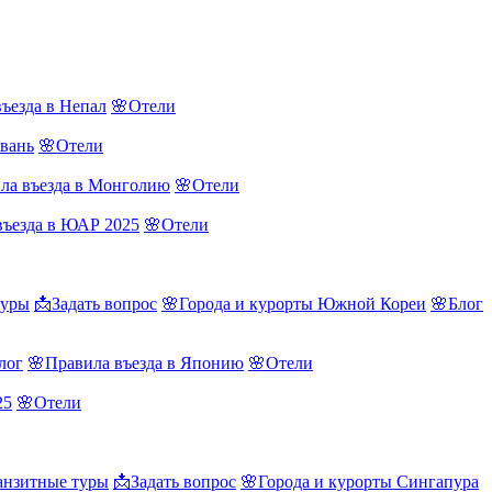
ъезда в Непал
🌸Отели
йвань
🌸Отели
ла въезда в Монголию
🌸Отели
въезда в ЮАР 2025
🌸Отели
туры
📩Задать вопрос
🌸Города и курорты Южной Кореи
🌸Блог
лог
🌸Правила въезда в Японию
🌸Отели
25
🌸Отели
нзитные туры
📩Задать вопрос
🌸Города и курорты Сингапура