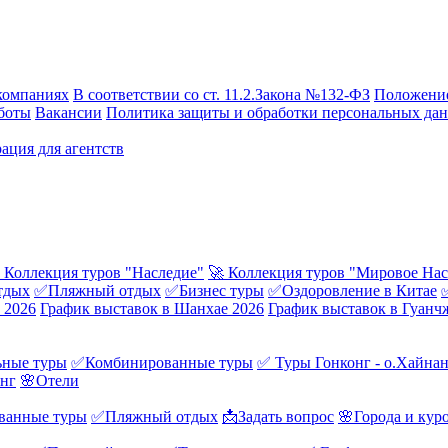
компаниях
В соответствии со ст. 11.2.Закона №132-ФЗ
Положение
боты
Вакансии
Политика защиты и обработки персональных да
ация для агентств
 Коллекция туров "Наследие"
🚀 Коллекция туров "Мировое Нас
тдых
✅Пляжный отдых
✅Бизнес туры
✅Оздоровление в Китае
 2026
График выставок в Шанхае 2026
График выставок в Гуанч
ные туры
✅Комбинированные туры
✅ Туры Гонконг - о.Хайна
онг
🌸Отели
ванные туры
✅Пляжный отдых
📩Задать вопрос
🌸Города и кур