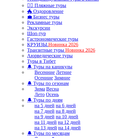
🏊‍♂ Пляжные туры
🐲 Оздоровление
💼 Бизнес туры
Рекламные туры
Экскурсии
Шоп-тур
Гастрономические туры
КРУИЗЫ.
Новинка 2026
Транзитные туры
Новинка 2026
Аюрведические туры
Туры в Тибет
🔔 Туры на каникулы
Весенние
Летние
Осенние
Зимние
🔔 Туры по сезонам
Зима
Весна
Лето
Осень
🔔 Туры по дням
на 5 дней
на 6 дней
на 7 дней
на 8 дней
на 9 дней
на 10 дней
на 11 дней
на 12 дней
на 13 дней
на 14 дней
🔔 Туры по месяцам