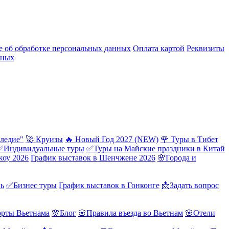
 об обработке персональных данных
Оплата картой
Реквизиты
нных
ледие"
🚀 Круизы
🔥 Новый Год 2027 (NEW)
🌹 Туры в Тибет
✅Индивидуальные туры
✅Туры на Майские праздники в Китай
жоу 2026
График выставок в Шенчжене 2026
🌸Города и
нь
✅Бизнес туры
График выставок в Гонконге
📩Задать вопрос
орты Вьетнама
🌸Блог
🌸Правила въезда во Вьетнам
🌸Отели