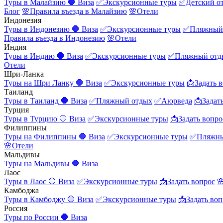
Туры в Малайзию
🛑 Виза
✅Экскурсионные туры
✅Детский о
Блог
🌸Правила въезда в Малайзию
🌸Отели
Индонезия
Туры в Индонезию
🛑 Виза
✅Экскурсионные туры
✅Пляжный
Правила въезда в Индонезию
🌸Отели
Индия
Туры в Индию
🛑 Виза
✅Экскурсионные туры
✅Пляжный отд
Отели
Шри-Ланка
Туры на Шри Ланку
🛑 Виза
✅Экскурсионные туры
📩Задать 
Таиланд
Туры в Таиланд
🛑 Виза
✅Пляжный отдых
✅Аюрведа
📩Задат
Турция
Туры в Турцию
🛑 Виза
✅Экскурсионные туры
📩Задать вопро
Филиппины
Туры на Филиппины
🛑 Виза
✅Экскурсионные туры
✅Пляжны
🌸Отели
Мальдивы
Туры на Мальдивы
🛑 Виза
Лаос
Туры в Лаос
🛑 Виза
✅Экскурсионные туры
📩Задать вопрос

Камбоджа
Туры в Камбоджу
🛑 Виза
✅Экскурсионные туры
📩Задать воп
Россия
Туры по России
🛑 Виза