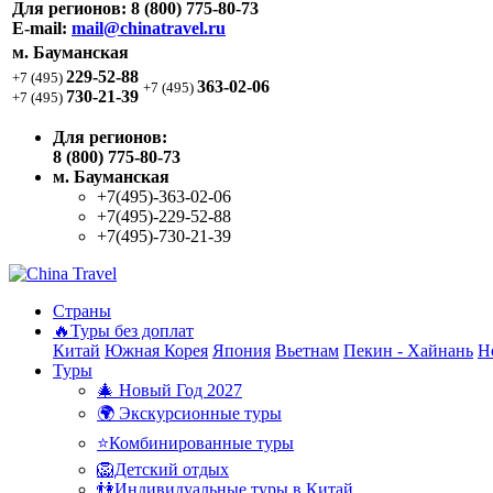
Для регионов:
8 (800) 775-80-73
E-mail:
mail@chinatravel.ru
м. Бауманская
229-52-88
+7 (495)
363-02-06
+7 (495)
730-21-39
+7 (495)
Для регионов:
8 (800) 775-80-73
м. Бауманская
+7(495)-363-02-06
+7(495)-229-52-88
+7(495)-730-21-39
Страны
🔥Туры без доплат
Китай
Южная Корея
Япония
Вьетнам
Пекин - Хайнань
Н
Туры
🎄 Новый Год 2027
🌍 Экскурсионные туры
⭐Комбинированные туры
🦁Детский отдых
👫Индивидуальные туры в Китай