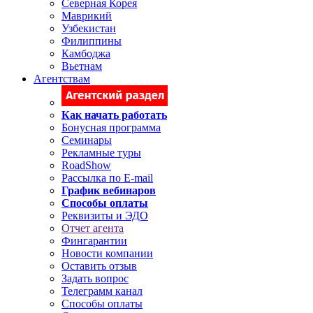
Северная Корея
Маврикий
Узбекистан
Филиппины
Камбоджа
Вьетнам
Агентствам
Как начать работать
Бонусная программа
Семинары
Рекламные туры
RoadShow
Рассылка по E-mail
График вебинаров
Способы оплаты
Реквизиты и ЭДО
Отчет агента
Фингарантии
Новости компании
Оставить отзыв
Задать вопрос
Телеграмм канал
Способы оплаты