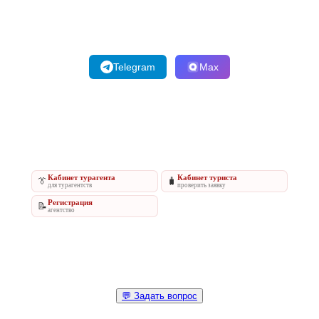
Telegram
Max
Кабинет турагента
Кабинет туриста
👔
🧳
для турагентств
проверить заявку
Регистрация
📝
агентство
💬 Задать вопрос