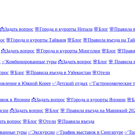
📩Задать вопрос
🌸Города и курорты Непала
🌸Блог
🌸Правила в
рос
🌸Города и курорты Тайваня
🌸Блог
🌸Правила въезда на Та
📩Задать вопрос
🌸Города и курорты Монголии
🌸Блог
🌸Прави
х
✅Комбинированные туры
📩Задать вопрос
🌸Блог
🌸 Правила 
прос
🌸Блог
🌸Правила въезда в Узбекистан
🌸Отели
овление в Южной Корее
✅Детский отдых
✅Гастрономические 
авок в Японии
📩Задать вопрос
🌸Города и курорты Японии
🌸Б
рсии
📩Задать вопрос
🌸Блог
🌸 Правила въезда на Маврикий 20
ать вопрос
🌸Блог
🌸Отели
🌸Правила въезда
ванные туры
✅Экскурсии
✅График выставок в Сингапуре
✅Тра