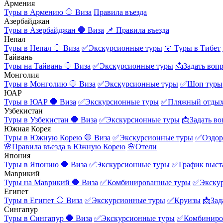
Армения
Туры в Армению
🛑 Виза
Правила въезда
Азербайджан
Туры в Азербайджан
🛑 Виза
📌 Правила въезда
Непал
Туры в Непал
🛑 Виза
✅Экскурсионные туры
🌹 Туры в Тибет
Тайвань
Туры на Тайвань
🛑 Виза
✅Экскурсионные туры
📩Задать воп
Монголия
Туры в Монголию
🛑 Виза
✅Экскурсионные туры
✅Шоп туры
ЮАР
Туры в ЮАР
🛑 Виза
✅Экскурсионные туры
✅Пляжный отды
Узбекистан
Туры в Узбекистан
🛑 Виза
✅Экскурсионные туры
📩Задать во
Южная Корея
Туры в Южную Корею
🛑 Виза
✅Экскурсионные туры
✅Оздор
🌸Правила въезда в Южную Корею
🌸Отели
Япония
Туры в Японию
🛑 Виза
✅Экскурсионные туры
✅График выст
Маврикий
Туры на Маврикий
🛑 Виза
✅Комбинированные туры
✅Экску
Египет
Туры в Египет
🛑 Виза
✅Экскурсионные туры
✅Круизы
📩Зад
Сингапур
Туры в Сингапур
🛑 Виза
✅Экскурсионные туры
✅Комбиниро