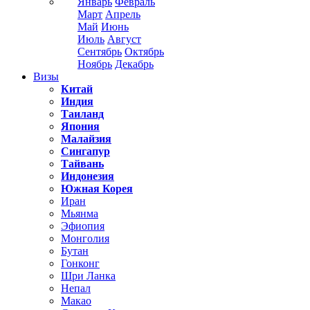
Январь
Февраль
Март
Апрель
Май
Июнь
Июль
Август
Сентябрь
Октябрь
Ноябрь
Декабрь
Визы
Китай
Индия
Таиланд
Япония
Малайзия
Сингапур
Тайвань
Индонезия
Южная Корея
Иран
Мьянма
Эфиопия
Монголия
Бутан
Гонконг
Шри Ланка
Непал
Макао