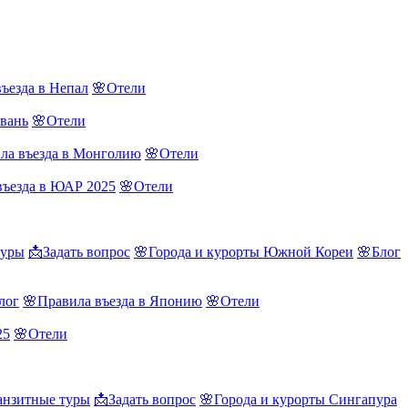
ъезда в Непал
🌸Отели
йвань
🌸Отели
ла въезда в Монголию
🌸Отели
въезда в ЮАР 2025
🌸Отели
туры
📩Задать вопрос
🌸Города и курорты Южной Кореи
🌸Блог
лог
🌸Правила въезда в Японию
🌸Отели
25
🌸Отели
нзитные туры
📩Задать вопрос
🌸Города и курорты Сингапура