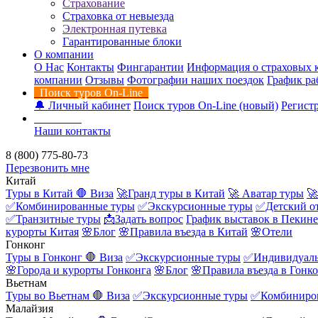
Страхование
Страховка от невыезда
Электронная путевка
Гарантированные блоки
О компании
О Нас
Контакты
Фингарантии
Информация о страховых 
компании
Отзывы
Фотографии наших поездок
График ра
Поиск туров On-Line
🔔 Личный кабинет
Поиск туров On-Line (новый)
Регистр
Контакты
Наши контакты
8 (800) 775-80-73
Перезвонить мне
Китай
Туры в Китай
🛑 Виза
🚀Гранд туры в Китай
🚀 Аватар туры
🚀
✅Комбинированные туры
✅Экскурсионные туры
✅Детский о
✅Транзитные туры
📩Задать вопрос
График выставок в Пекине
курорты Китая
🌸Блог
🌸Правила въезда в Китай
🌸Отели
Гонконг
Туры в Гонконг
🛑 Виза
✅Экскурсионные туры
✅Индивидуаль
🌸Города и курорты Гонконга
🌸Блог
🌸Правила въезда в Гонк
Вьетнам
Туры во Вьетнам
🛑 Виза
✅Экскурсионные туры
✅Комбиниро
Малайзия