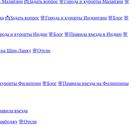
в Малайзии
📩Задать вопрос
🌸Города и курорты Малайзии
🌸
ии
📩Задать вопрос
🌸Города и курорты Индонезии
🌸Блог
🌸
рода и курорты Индии
🌸Блог
🌸Правила въезда в Индию
🌸
а на Шри-Ланку
🌸Отели
 курорты Филиппин
🌸Блог
🌸Правила въезда на Филиппины
авила въезда
Камбоджу
🌸Отели