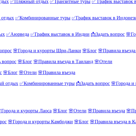
тдых
✅Пляжный отдых
✅Транзитные туры
✅ График выставок 
 отдых
✅Комбинированные туры
✅График выставок в Индонез
ых
✅Аюрведа
✅График выставок в Индии
📩Задать вопрос
🌸Го
вопрос
🌸Города и курорты Шри-Ланки
🌸Блог
🌸Правила въезд
ь вопрос
🌸Блог
🌸Правила въезда в Таиланд
🌸Отели
с
🌸Блог
🌸Отели
🌸Правила въезда
й отдых
✅Комбинированные туры
📩Задать вопрос
🌸Города и
Города и курорты Лаоса
🌸Блог
🌸Отели
🌸Правила въезда
🌸Пр
рос
🌸Города и курорты Камбоджи
🌸Блог
🌸Правила въезда в 