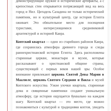
демонстрирующие оружие и исторические артефакты, а с
крепостных стен открывается потрясающий вид на весь
город и Нил. Цитадель Саладина не только исторический
памятник, но и культурный центр, где история Египта
оживает. Это обязательное место для посещения
туристами, интересующимися средневековой
архитектурой и историей Каира.
Коптский квартал
— один из старейших районов Каира,
где сохранилась атмосфера древнего города и следы
раннехристианской истории Египта. Здесь расположены
старинные церкви, монастыри и музеи, которые
рассказывают о христианской общине страны,
существующей с первых веков нашей эры. Особое
внимание привлекают
церковь Святой Девы Марии в
Маалюле
,
церковь Святого Серджия и Вакха
и музей
Коптского искусства. Узкие улочки квартала, старинные
дома и священные памятники создают уникальную
атмосферу, где история ощущается буквально на каждом
шагу. Коптский квартал — это место, где можно
познакомиться с культурой и традициями коптов, увидеть