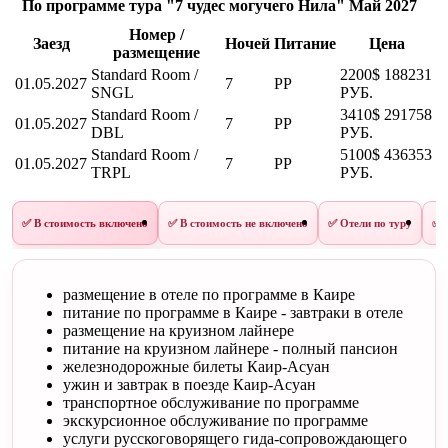
По программе тура "7 чудес могучего Нила" Май 2027
Номер /
Заезд
Ночей
Питание
Цена
размещение
Standard Room /
2200$
188231
01.05.2027
7
PP
SNGL
РУБ.
Standard Room /
3410$
291758
01.05.2027
7
PP
DBL
РУБ.
Standard Room /
5100$
436353
01.05.2027
7
PP
TRPL
РУБ.
✅ В стоимость включено
✅ В стоимость не включено
✅ Отели по туру
✅ 
размещение в отеле по программе в Каире
питание по программе в Каире - завтраки в отеле
размещение на круизном лайнере
питание на круизном лайнере - полный пансион
железнодорожные билеты Каир-Асуан
ужин и завтрак в поезде Каир-Асуан
транспортное обслуживание по программе
экскурсионное обслуживание по программе
услуги русскоговорящего гида-сопровождающего