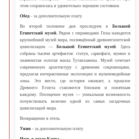
этом сохранилась в удивительно хорошем состоянии.
Обед
- за дополнительную плату.
Во второй половине дня проследуем в
Большой
Египетский музей.
Рядом с пирамидами Гизы находится
крупнейший музей мира, посвящённый древнеегипетской
цивилизации —
Большой Египетский музей
. Здесь
собраны тысячи артефактов: статуи, саркофаги, мумии и
знаменитая золотая маска Тутанхамона. Музей сочетает
современную архитектуру с древними сокровищами,
предлагая интерактивные экспозиции и мультимедийные
зоны. Это место, где история оживает, а прошлое
Древнего Египта становится близким и понятным
каждому. Посещение музея — уникальная возможность
почувствовать величие одной из самых загадочных
цивилизаций мира.
Возвращение в отель.
Ужин
- за дополнительную плату.
Ночь в отеле Каира.