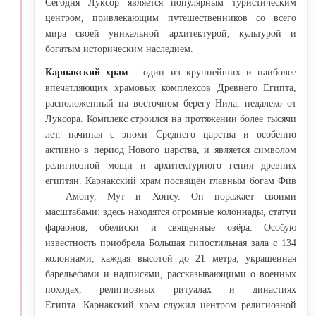
Сегодня Луксор является популярным туристическим
центром, привлекающим путешественников со всего
мира своей уникальной архитектурой, культурой и
богатым историческим наследием.
Карнакский храм
- один из крупнейших и наиболее
впечатляющих храмовых комплексов Древнего Египта,
расположенный на восточном берегу Нила, недалеко от
Луксора. Комплекс строился на протяжении более тысячи
лет, начиная с эпохи Среднего царства и особенно
активно в период Нового царства, и является символом
религиозной мощи и архитектурного гения древних
египтян. Карнакский храм посвящён главным богам Фив
— Амону, Мут и Хонсу. Он поражает своими
масштабами: здесь находятся огромные колоннады, статуи
фараонов, обелиски и священные озёра. Особую
известность приобрела Большая гипостильная зала с 134
колоннами, каждая высотой до 21 метра, украшенная
барельефами и надписями, рассказывающими о военных
походах, религиозных ритуалах и династиях
Египта. Карнакский храм служил центром религиозной