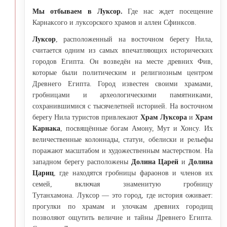
Мы отбываем в Луксор.
Где нас ждет посещение
Карнаксого и луксорского храмов и аллеи Сфинксов.
Луксор
, расположенный на восточном берегу Нила,
считается одним из самых впечатляющих исторических
городов Египта. Он возведён на месте древних Фив,
которые были политическим и религиозным центром
Древнего Египта. Город известен своими храмами,
гробницами и археологическими памятниками,
сохранившимися с тысячелетней историей. На восточном
берегу Нила туристов привлекают
Храм Луксора
и
Храм
Карнака
, посвящённые богам Амону, Мут и Хонсу. Их
величественные колоннады, статуи, обелиски и рельефы
поражают масштабом и художественным мастерством. На
западном берегу расположены
Долина Царей
и
Долина
Цариц
, где находятся гробницы фараонов и членов их
семей, включая знаменитую гробницу
Тутанхамона. Луксор — это город, где история оживает:
прогулки по храмам и улочкам древних городищ
позволяют ощутить величие и тайны Древнего Египта.