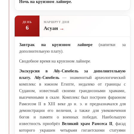
Ночь на круизном лайнере.
ДЕНЬ
МАРШРУТ ДНЯ
6
Асуан
Завтрак на круизном лайнере
(напитки за
дополнительную плату).
Сводобное время на круизном лайнере.
Экскурсия в Абу-Симбель за дополнительную
плату. Абу-Симбель
— знаменитый археологический
комплекс в южном Египте, недалеко от границы с
Суданом, известный своими грандиозными храмами,
высеченными в скале. Комплекс был построен фараоном
Рамсесом II в XIII веке до н. э. и предназначался для
демонстрации его величия, а также для увековечения
богов и памяти о военных победах. Наибольшую
известность приобрёл
Великий храм Рамсеса II
, фасад
которого украшен четырьмя гигантскими статуями