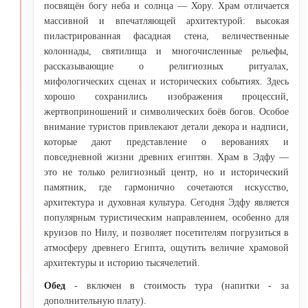
посвящён богу неба и солнца — Хору. Храм отличается
массивной и впечатляющей архитектурой: высокая
пиластрированная фасадная стена, величественные
колоннады, святилища и многочисленные рельефы,
рассказывающие о религиозных ритуалах,
мифологических сценах и исторических событиях. Здесь
хорошо сохранились изображения процессий,
жертвоприношений и символических боёв богов. Особое
внимание туристов привлекают детали декора и надписи,
которые дают представление о верованиях и
повседневной жизни древних египтян. Храм в Эдфу —
это не только религиозный центр, но и исторический
памятник, где гармонично сочетаются искусство,
архитектура и духовная культура. Сегодня Эдфу является
популярным туристическим направлением, особенно для
круизов по Нилу, и позволяет посетителям погрузиться в
атмосферу древнего Египта, ощутить величие храмовой
архитектуры и историю тысячелетий.
Обед
- включен в стоимость тура (напитки - за
дополнительную плату).