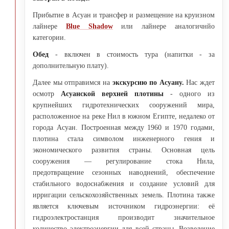
Прибытие в Асуан и трансфер и размещение на круизном
лайнере
Blue Shadow
или лайнере аналогичнйо
категории.
Обед
- включен в стоимость тура (напитки - за
дополнительную плату).
Далее мы отправимся на
экскурсию по Асуану.
Нас ждет
осмотр
Асуанской верхней плотины
- одного из
крупнейших гидротехнических сооружений мира,
расположенное на реке Нил в южном Египте, недалеко от
города Асуан. Построенная между 1960 и 1970 годами,
плотина стала символом инженерного гения и
экономического развития страны. Основная цель
сооружения — регулирование стока Нила,
предотвращение сезонных наводнений, обеспечение
стабильного водоснабжения и создание условий для
ирригации сельскохозяйственных земель. Плотина также
является ключевым источником гидроэнергии: её
гидроэлектростанция производит значительное
количество электроэнергии для всей страны. Возведение