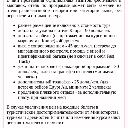
В дни проведения официальных визитов, фестивалей и
выставок, отель по программе может быть заменен на
отель равнозначной категории или категории выше, без
перерасчета стоимости тура.
раннее размещение включено в стоимость тура
доплата за ужины в отеле Каира - 90 долл./чел.
доплата за обеды (на протяжении экскурсионного
маршрута в Каире) - 40 долл./чел.
виза с сопровождением - 45 долл./чел. (встреча до
миграционного контроля, помощь с визой и
идентификацией багажа (не включает в себя Fast
Track)
ужин на теплоходе с фольклорной программой - 80
долл./чел., включая трансфер от отеля (минимум 2
человека)
дополнительный трансфер - 25 долл./чел. (для
встречи рейсов Egypt Air, минимум 2 человека)
продление пляжного отдыха - за дополнительную
плату, при наличии мест
В случае увеличения цен на входные билеты в
туристические достопримечательности от Министерства
туризма и древностей Египта или изменения курса валют
цена автоматически изменится.