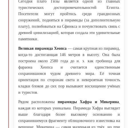
Сегодня плато Гизы является одной из главных
туристических достопримечательностей Египта.
Посетители могут пройтись среди грандиозных
сооружений, подняться в пирамиды (за дополнительную
плату), полюбоваться на Сфинкса и почувствовать связь с
древней цивилизацией, которая создала эти удивительные
памятники.
Великая пирамида Хеопса
— самая крупная из пирамид,
когда-то достигающая 146 метров в высоту. Она была
построена около 2580 года до н. э. как гробница для
фараона Хеопса и считается единственным
сохранившимся чудом древнего мира. Её точная
ориентация по сторонам света и невероятная точность
кладки блоков до сих пор вызывают восхищение учёных
и туристов.
Рядом расположены
пирамиды Хафра и Микерина
,
каждая из которых уникальна. Пирамида Хафра выглядит
выше благодаря более высокому основанию и
сохранившемуся фрагменту облицовочного известняка на
вершине. Микерина — самая маленькая из трёх, но при