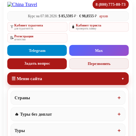
8 (800) 775-80-73
Курс на 07.08.2026:
$ 85,5595
₽ ·
€ 98,8555
₽
архив
Кабинет турагента
Кабинет туриста
👔
🧳
для турагентств
проверить заявку
Регистрация
📝
агентство
Telegram
Max
Задать вопрос
Перезвонить
☰ Меню сайта
Страны
🔥 Туры без доплат
Туры