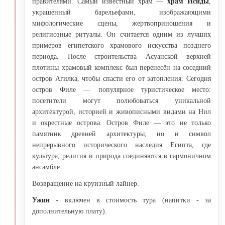
правителями. Самый известный храм —
храм Исиды
,
украшенный барельефами, изображающими
мифологические сцены, жертвоприношения и
религиозные ритуалы. Он считается одним из лучших
примеров египетского храмового искусства позднего
периода. После строительства Асуанской верхней
плотины храмовый комплекс был перенесён на соседний
остров Агилка, чтобы спасти его от затопления. Сегодня
остров Филе — популярное туристическое место:
посетители могут полюбоваться уникальной
архитектурой, историей и живописными видами на Нил
и окрестные острова. Остров Филе — это не только
памятник древней архитектуры, но и символ
непрерывного исторического наследия Египта, где
культура, религия и природа соединяются в гармоничном
ансамбле.
Возвращение на круизный лайнер.
Ужин
- включен в стоимость тура (напитки - за
дополнительную плату).