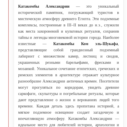
Катакомбы Александрии
— это уникальный
исторический памятник, погружающий туристов в
мистическую атмосферу древнего Египта. Эти подземные
комплексы, построенные в III–II веках до н.э., служили
как места захоронений и культовых ритуалов, сохранив
тайны и легенды многовековой истории города. Наиболее
известные —
Катакомбы Ком эль-Шукафа
,
представляющие собой грандиозный подземный
лабиринт с множеством камер, лестниц и сводов,
украшенных резными барельефами, фресками и
мозаикой. Уникальное сочетание египетских, греческих и
римских элементов в архитектуре отражает культурное
разнообразие Александрии античных времен. Посетители
могут прогуляться по коридорам, увидеть древние
саркофаги, скульптуры и погребальные ритуалы, которые
дают представление о жизни и верованиях людей того
времени. Каждая деталь здесь пропитана историей, а
мягкое подземное освещение создает загадочную и
впечатляющую атмосферу. Катакомбы Александрии —
идеальное место для любителей истории, археологии и