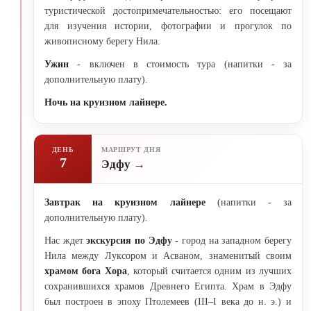
туристической достопримечательностью: его посещают
для изучения истории, фотографии и прогулок по
живописному берегу Нила.
Ужин
- включен в стоимость тура (напитки - за
дополнительную плату).
Ночь на круизном лайнере.
ДЕНЬ
МАРШРУТ ДНЯ
7
Эдфу
Завтрак на круизном лайнере
(напитки - за
дополнительную плату).
Нас ждет
экскурсия по Эдфу -
город на западном берегу
Нила между Луксором и Асваном, знаменитый своим
храмом бога Хора
, который считается одним из лучших
сохранившихся храмов Древнего Египта. Храм в Эдфу
был построен в эпоху Птолемеев (III–I века до н. э.) и