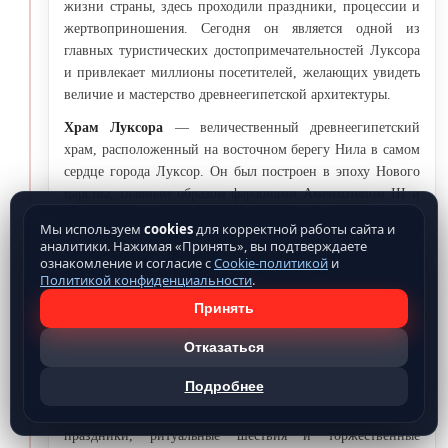
жизни страны, здесь проходили праздники, процессии и
жертвоприношения. Сегодня он является одной из
главных туристических достопримечательностей Луксора
и привлекает миллионы посетителей, желающих увидеть
величие и мастерство древнеегипетской архитектуры.
Храм Луксора
— величественный древнеегипетский
храм, расположенный на восточном берегу Нила в самом
сердце города Луксор. Он был построен в эпоху Нового
царства, главным образом фараонами Аменхотепом III и
Рамсесом II, и посвящён богу Амону, его супруге Мут и
Мы используем
cookies
для корректной работы сайта и
их сыну Хонсу. Храм отличается гармоничной
аналитики. Нажимая «Принять», вы подтверждаете
архитектурой: длинная колоннада, величественные
ознакомление и согласие с
Cookie-политикой
и
Политикой конфиденциальности
.
пилоны, статуи фараонов и рельефы, изображающие
божественные процессии и сцены из жизни правителей.
Принять
Особую атмосферу создают обелиски, аллеи сфинксов и
Отказаться
священные дворы, которые соединяли храм с Карнакским
храмовым комплексом через знаменитый
"Аллею
Подробнее
Сфинксов".
Храм Луксора служил центром религиозной
и общественной жизни: здесь проходили крупные
праздники, ритуальные шествия и торжественные