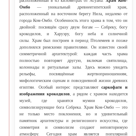
расположенный в 43 километрах от Асуана.
Храм Ком-
Омбо
— уникальный древнеегипетский храм,
расположенный на восточном берегу Нила, недалеко от
города Ком-Омбо. Особенность этого храма в том, что он
двойной: посвящён сразу двум богам — Собреку, богу
крокодилов, и Харуэру, богу неба и солнечной
силы. Храм был построен в период Птолемеев и позже
дополнялся римскими правителями. Он известен своей
симметричной архитектурой: каждая часть храма
полностью повторяет другую, включая святилища,
колоннады и ритуальные залы. Здесь можно увидеть
рельефы, посвящённые жертвоприношениям,
мифологическим сценам и повседневной жизни древних
египтян. Особый интерес представляют
саркофаги и
изображения крокодилов
, а рядом с храмом находится
музей, где хранятся мумии крокодилов,
символизирующие бога Собрека. Храм Ком-Омбо — это
не только место поклонения, но и удивительный
памятник архитектуры и религиозного искусства, где
симметрия и символизм создают неповторимую
атмосферу. Сегодня храм является популярной