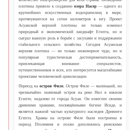
плотины привело к созданию
озера Насер
— одного из
крупнейших искусственных водохранилищ в мире,
протянувшегося на сотни километров к югу. Проект
Асуанской верхней плотины не только изменил
природный и экономический ландшафт Египта, но и
сыграл важную роль в борьбе с засухами и поддержании
стабильного сельского хозяйства. Сегодня Асуанская
верхняя плотина — не только инженерное чудо, но и
популярная туристическая достопримечательность,
привлекающая внимание специалистов,
путешественников и всех, кто интересуется масштабными
проектами человеческой цивилизации.
Переезд на
остров Филе.
Остров Филе — маленький, но
чрезвычайно значимый остров на реке Нил в южном
Египте, недалеко от города Асуан. Он известен своими
древними храмами, посвящёнными богине Исиде, и
является важной частью культурного наследия Древнего
Египта. Храмы на острове Филе были построены в
период Птолемеев и позже дополнялись римскими