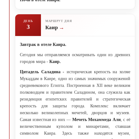
ДЕНЬ
МАРШРУТ ДНЯ
3
Каир
Завтрак в отеле Каира.
Сегодня мы отправляемся осматривать один из древних
городов мира -
Каир.
Цитадель Саладина -
историческая крепость на холме
Мукаддам в Каире, одно из самых значимых сооружений
средневекового Египта. Построенная в XII веке великим
полководцем и правителем Саладином, она служила как
резиденция египетских правителей и стратегическая
крепость для защиты города. Комплекс включает
несколько великолепных мечетей, дворцов и музеев.
Самая известная из них —
Мечеть Мохаммеда Али
, с её
величественным куполом и минаретами, ставшая
символом Каира. Здесь также находятся музеи,