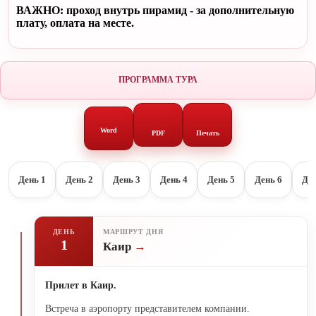
ВАЖНО: проход внутрь пирамид - за дополнительную
плату, оплата на месте.
ПРОГРАММА ТУРА
Word
PDF
Печать
День 1
День 2
День 3
День 4
День 5
День 6
Ден
ДЕНЬ
МАРШРУТ ДНЯ
1
Каир
Прилет в Каир.
Встреча в аэропорту представителем компании.