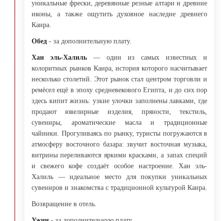
уникальные фрески, деревянные резные алтари и древние
иконы, а также ощутить духовное наследие древнего
Каира.
Обед
- за дополнительную плату.
Хан эль-Халиль
— один из самых известных и
колоритных рынков Каира, история которого насчитывает
несколько столетий. Этот рынок стал центром торговли и
ремёсел ещё в эпоху средневекового Египта, и до сих пор
здесь кипит жизнь: узкие улочки заполнены лавками, где
продают ювелирные изделия, пряности, текстиль,
сувениры, ароматические масла и традиционные
чайники. Прогуливаясь по рынку, туристы погружаются в
атмосферу восточного базара: звучит восточная музыка,
витрины переливаются яркими красками, а запах специй
и свежего кофе создаёт особое настроение. Хан эль-
Халиль — идеальное место для покупки уникальных
сувениров и знакомства с традиционной культурой Каира.
Возвращение в отель.
Ужин
- за дополнительную плату.