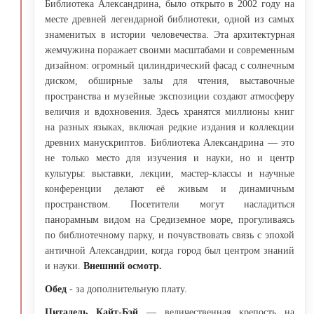
Библиотека Александрина, было открыто в 2002 году на
месте древней легендарной библиотеки, одной из самых
знаменитых в истории человечества. Эта архитектурная
жемчужина поражает своими масштабами и современным
дизайном: огромный цилиндрический фасад с солнечным
диском, обширные залы для чтения, выставочные
пространства и музейные экспозиции создают атмосферу
величия и вдохновения. Здесь хранятся миллионы книг
на разных языках, включая редкие издания и коллекции
древних манускриптов. Библиотека Александрина — это
не только место для изучения и науки, но и центр
культуры: выставки, лекции, мастер-классы и научные
конференции делают её живым и динамичным
пространством. Посетители могут насладиться
панорамным видом на Средиземное море, прогуливаясь
по библиотечному парку, и почувствовать связь с эпохой
античной Александрии, когда город был центром знаний
и науки.
Внешний осмотр.
Обед
- за дополнительную плату.
Цитадель Кайт-Бэй
— величественная крепость на