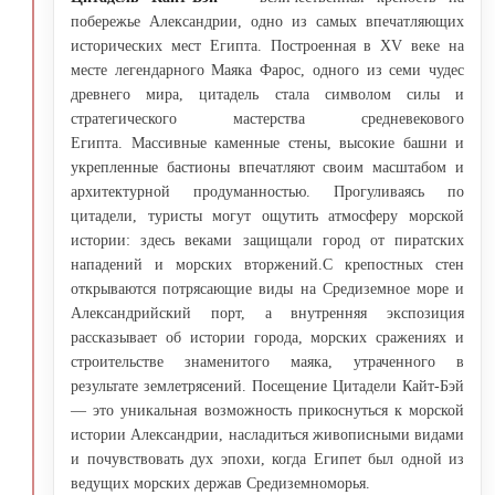
побережье Александрии, одно из самых впечатляющих
исторических мест Египта. Построенная в XV веке на
месте легендарного Маяка Фарос, одного из семи чудес
древнего мира, цитадель стала символом силы и
стратегического мастерства средневекового
Египта. Массивные каменные стены, высокие башни и
укрепленные бастионы впечатляют своим масштабом и
архитектурной продуманностью. Прогуливаясь по
цитадели, туристы могут ощутить атмосферу морской
истории: здесь веками защищали город от пиратских
нападений и морских вторжений.С крепостных стен
открываются потрясающие виды на Средиземное море и
Александрийский порт, а внутренняя экспозиция
рассказывает об истории города, морских сражениях и
строительстве знаменитого маяка, утраченного в
результате землетрясений. Посещение Цитадели Кайт-Бэй
— это уникальная возможность прикоснуться к морской
истории Александрии, насладиться живописными видами
и почувствовать дух эпохи, когда Египет был одной из
ведущих морских держав Средиземноморья.