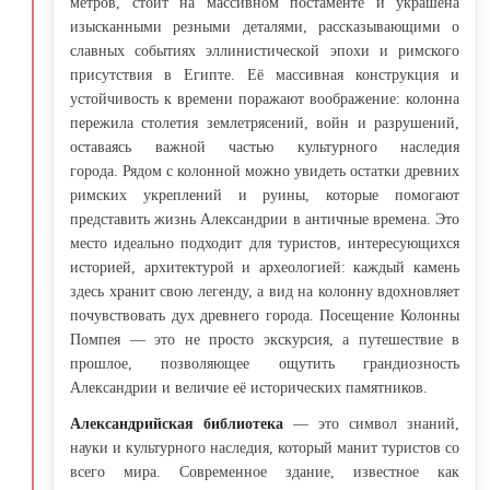
метров, стоит на массивном постаменте и украшена
изысканными резными деталями, рассказывающими о
славных событиях эллинистической эпохи и римского
присутствия в Египте. Её массивная конструкция и
устойчивость к времени поражают воображение: колонна
пережила столетия землетрясений, войн и разрушений,
оставаясь важной частью культурного наследия
города. Рядом с колонной можно увидеть остатки древних
римских укреплений и руины, которые помогают
представить жизнь Александрии в античные времена. Это
место идеально подходит для туристов, интересующихся
историей, архитектурой и археологией: каждый камень
здесь хранит свою легенду, а вид на колонну вдохновляет
почувствовать дух древнего города. Посещение Колонны
Помпея — это не просто экскурсия, а путешествие в
прошлое, позволяющее ощутить грандиозность
Александрии и величие её исторических памятников.
Александрийская библиотека
— это символ знаний,
науки и культурного наследия, который манит туристов со
всего мира. Современное здание, известное как