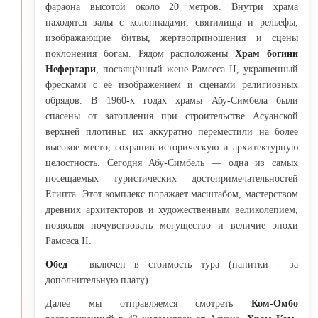
фараона высотой около 20 метров. Внутри храма
находятся залы с колоннадами, святилища и рельефы,
изображающие битвы, жертвоприношения и сцены
поклонения богам. Рядом расположены
Храм богини
Нефертари
, посвящённый жене Рамсеса II, украшенный
фресками с её изображением и сценами религиозных
обрядов. В 1960-х годах храмы Абу-Симбела были
спасены от затопления при строительстве Асуанской
верхней плотины: их аккуратно переместили на более
высокое место, сохранив историческую и архитектурную
целостность. Сегодня Абу-Симбель — одна из самых
посещаемых туристических достопримечательностей
Египта. Этот комплекс поражает масштабом, мастерством
древних архитекторов и художественным великолепием,
позволяя почувствовать могущество и величие эпохи
Рамсеса II.
Обед
- включен в стоимость тура (напитки - за
дополнительную плату).
Далее мы отправляемся смотреть
Ком-Омбо