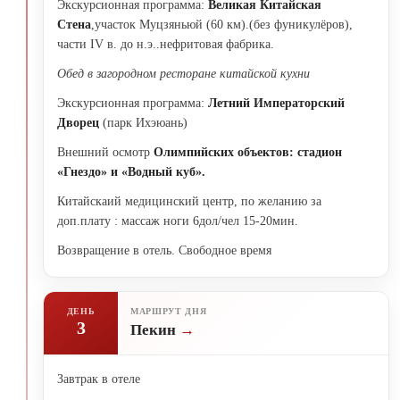
Экскурсионная программа:
Великая Китайская
Стена
,участок Муцзяньюй (60 км).(без фуникулёров),
части IV в. до н.э..нефритовая фабрика.
Обед
в загородном ресторане китайской кухни
Экскурсионная программа:
Летний Императорский
Дворец
(парк Ихэюань)
Внешний осмотр
Олимпийских объектов: стадион
«Гнездо» и «Водный куб».
Китайскаий медицинский центр, по желанию за
доп.плату : массаж ноги 6дол/чел 15-20мин.
Возвращение в отель. Свободное время
ДЕНЬ
МАРШРУТ ДНЯ
3
Пекин
Завтрак в отеле