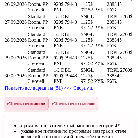
26.09.2026
Room, PP
920$
79448
1125$
238345
3 ночей
РУБ.
97152 РУБ.
РУБ.
Standard
1/2 DBL
SNGL
TRPL
2760$
27.09.2026
Room, PP
920$
79448
1125$
238345
3 ночей
РУБ.
97152 РУБ.
РУБ.
Standard
1/2 DBL
SNGL
TRPL
2760$
28.09.2026
Room, PP
920$
79448
1125$
238345
3 ночей
РУБ.
97152 РУБ.
РУБ.
Standard
1/2 DBL
SNGL
TRPL
2760$
29.09.2026
Room, PP
920$
79448
1125$
238345
3 ночей
РУБ.
97152 РУБ.
РУБ.
Standard
1/2 DBL
SNGL
TRPL
2760$
30.09.2026
Room, PP
920$
79448
1125$
238345
3 ночей
РУБ.
97152 РУБ.
РУБ.
Показать все варианты (51) >>>
Свернуть
✅ В стоимость включено
✅ В стоимость не включено
-проживание в отелях выбранной категории 4*
-указанное питание по программе (завтрак в отеле -
шведский стол или сухой поек; обед и ужин в