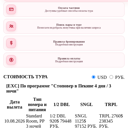
Оплата частями
Доступны удобные способы оплаты тура
Поиск пары в туре
Помогаем подобрать попутчика при наличии запроса
Правила бронирования
Подробная инструкция
Правила оплаты
Подробная инструкция
СТОИМОСТЬ ТУРА
USD
РУБ.
[EXC] По программе "Стоповер в Пекине 4 дня / 3
ночи"
Тип
Дата
номера и
1/2 DBL
SNGL
TRPL
вылета
питания
Standard
1/2 DBL
SNGL
TRPL
2760$
10.08.2026
Room, PP
920$
79448
1125$
238345
3 ночей
РУБ.
97152 РУБ.
РУБ.