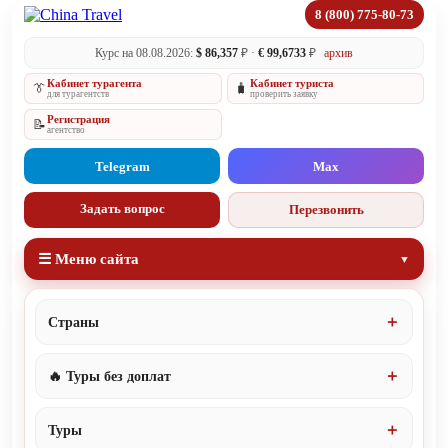
8 (800) 775-80-73
Курс на 08.08.2026:
$ 86,357
₽ ·
€ 99,6733
₽
архив
Кабинет турагента
Кабинет туриста
👔
🧳
для турагентств
проверить заявку
Регистрация
📝
агентство
Telegram
Max
Задать вопрос
Перезвонить
☰ Меню сайта
Страны
🔥 Туры без доплат
Туры