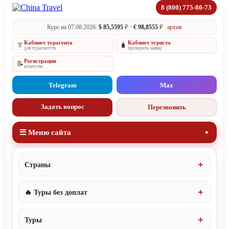
8 (800) 775-80-73
Курс на 07.08.2026:
$ 85,5595
₽ ·
€ 98,8555
₽
архив
Кабинет турагента
Кабинет туриста
👔
🧳
для турагентств
проверить заявку
Регистрация
📝
агентство
Telegram
Max
Задать вопрос
Перезвонить
☰ Меню сайта
Страны
🔥 Туры без доплат
Туры