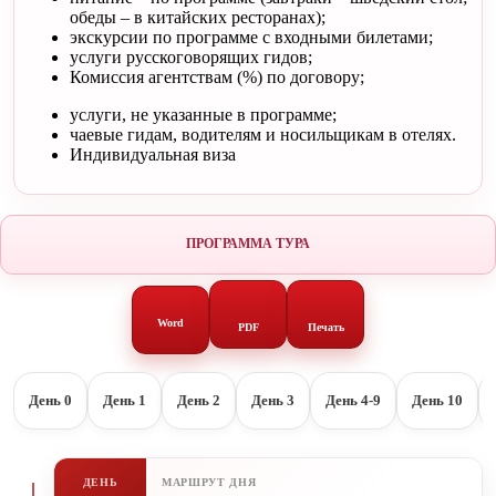
обеды – в китайских ресторанах);
экскурсии по программе с входными билетами;
услуги русскоговорящих гидов;
Комиссия агентствам (%) по договору;
услуги, не указанные в программе;
чаевые гидам, водителям и носильщикам в отелях.
Индивидуальная виза
ПРОГРАММА ТУРА
Word
PDF
Печать
День 0
День 1
День 2
День 3
День 4-9
День 10
ДЕНЬ
МАРШРУТ ДНЯ