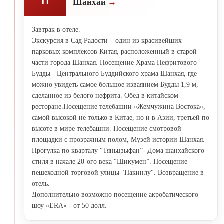
11
Шанхай
Завтрак в отеле.
Экскурсия в Сад Радости – один из красивейших
парковых комплексов Китая, расположенный в старой
части города Шанхая. Посещение Храма Нефритового
Будды - Центрального Буддийского храма Шанхая, где
можно увидеть самое большое изваянием Будды 1,9 м,
сделанное из белого нефрита. Обед в китайском
ресторане.Посещение телебашни «Жемчужина Востока»,
самой высокой не только в Китае, но и в Азии, третьей по
высоте в мире телебашни. Посещение смотровой
площадки с прозрачным полом, Музей истории Шанхая.
Прогулка по кварталу “Тяньцзыфан”- Дома шанхайского
стиля в начале 20-ого века “Шикумен”. Посещение
пешеходной торговой улицы "Накинлу". Возвращение в
отель.
Дополнительно возможно посещение акробатического
шоу «ERA» - от 50 долл.