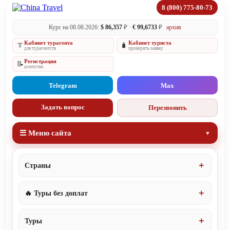
8 (800) 775-80-73
Курс на 08.08.2026:
$ 86,357
₽ ·
€ 99,6733
₽
архив
Кабинет турагента
Кабинет туриста
👔
🧳
для турагентств
проверить заявку
Регистрация
📝
агентство
Telegram
Max
Задать вопрос
Перезвонить
☰ Меню сайта
Страны
🔥 Туры без доплат
Туры