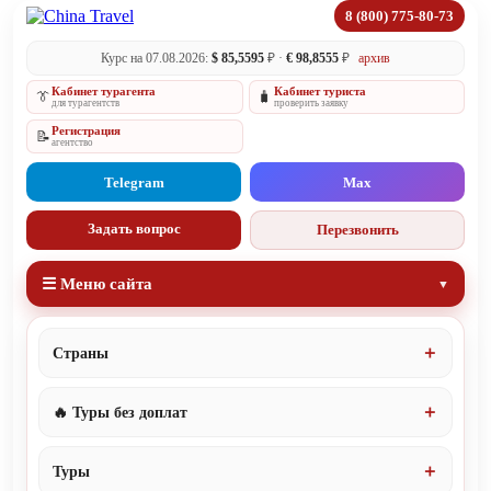
8 (800) 775-80-73
Курс на 07.08.2026:
$ 85,5595
₽ ·
€ 98,8555
₽
архив
Кабинет турагента
Кабинет туриста
👔
🧳
для турагентств
проверить заявку
Регистрация
📝
агентство
Telegram
Max
Задать вопрос
Перезвонить
☰ Меню сайта
Страны
🔥 Туры без доплат
Туры