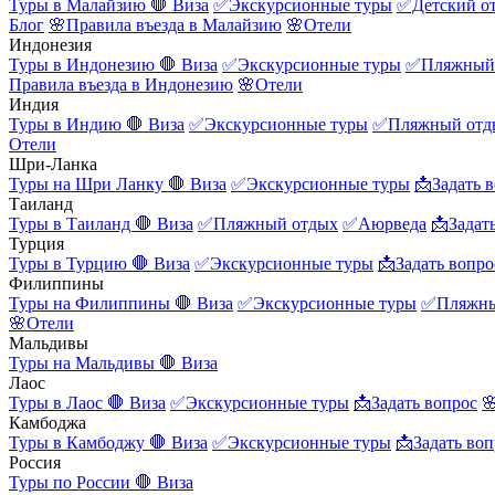
Туры в Малайзию
🛑 Виза
✅Экскурсионные туры
✅Детский о
Блог
🌸Правила въезда в Малайзию
🌸Отели
Индонезия
Туры в Индонезию
🛑 Виза
✅Экскурсионные туры
✅Пляжный
Правила въезда в Индонезию
🌸Отели
Индия
Туры в Индию
🛑 Виза
✅Экскурсионные туры
✅Пляжный отд
Отели
Шри-Ланка
Туры на Шри Ланку
🛑 Виза
✅Экскурсионные туры
📩Задать 
Таиланд
Туры в Таиланд
🛑 Виза
✅Пляжный отдых
✅Аюрведа
📩Задат
Турция
Туры в Турцию
🛑 Виза
✅Экскурсионные туры
📩Задать вопро
Филиппины
Туры на Филиппины
🛑 Виза
✅Экскурсионные туры
✅Пляжны
🌸Отели
Мальдивы
Туры на Мальдивы
🛑 Виза
Лаос
Туры в Лаос
🛑 Виза
✅Экскурсионные туры
📩Задать вопрос

Камбоджа
Туры в Камбоджу
🛑 Виза
✅Экскурсионные туры
📩Задать воп
Россия
Туры по России
🛑 Виза