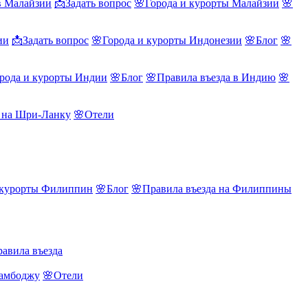
в Малайзии
📩Задать вопрос
🌸Города и курорты Малайзии
🌸
ии
📩Задать вопрос
🌸Города и курорты Индонезии
🌸Блог
🌸
рода и курорты Индии
🌸Блог
🌸Правила въезда в Индию
🌸
а на Шри-Ланку
🌸Отели
 курорты Филиппин
🌸Блог
🌸Правила въезда на Филиппины
авила въезда
Камбоджу
🌸Отели