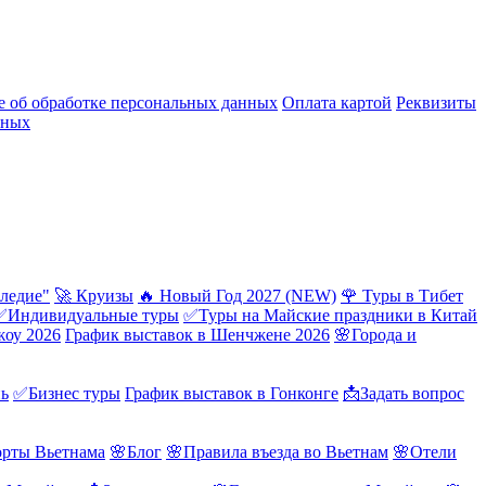
 об обработке персональных данных
Оплата картой
Реквизиты
нных
ледие"
🚀 Круизы
🔥 Новый Год 2027 (NEW)
🌹 Туры в Тибет
✅Индивидуальные туры
✅Туры на Майские праздники в Китай
жоу 2026
График выставок в Шенчжене 2026
🌸Города и
нь
✅Бизнес туры
График выставок в Гонконге
📩Задать вопрос
орты Вьетнама
🌸Блог
🌸Правила въезда во Вьетнам
🌸Отели