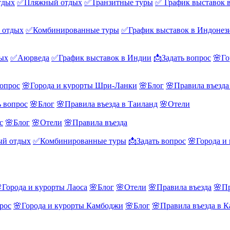
тдых
✅Пляжный отдых
✅Транзитные туры
✅ График выставок 
 отдых
✅Комбинированные туры
✅График выставок в Индонез
ых
✅Аюрведа
✅График выставок в Индии
📩Задать вопрос
🌸Го
вопрос
🌸Города и курорты Шри-Ланки
🌸Блог
🌸Правила въезд
ь вопрос
🌸Блог
🌸Правила въезда в Таиланд
🌸Отели
с
🌸Блог
🌸Отели
🌸Правила въезда
й отдых
✅Комбинированные туры
📩Задать вопрос
🌸Города и
Города и курорты Лаоса
🌸Блог
🌸Отели
🌸Правила въезда
🌸Пр
рос
🌸Города и курорты Камбоджи
🌸Блог
🌸Правила въезда в 