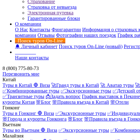
Страхование
Страховка от невыезда
Электронная путевка
Гарантированные блоки
О компании
О Нас
Контакты
Фингарантии
Информация о страховых 
компании
Отзывы
Фотографии наших поездок
График ра
Поиск туров On-Line
🔔 Личный кабинет
Поиск туров On-Line (новый)
Регистр
Контакты
Наши контакты
8 (800) 775-80-73
Перезвонить мне
Китай
Туры в Китай
🛑 Виза
🚀Гранд туры в Китай
🚀 Аватар туры
🚀
✅Комбинированные туры
✅Экскурсионные туры
✅Детский о
✅Транзитные туры
📩Задать вопрос
График выставок в Пекине
курорты Китая
🌸Блог
🌸Правила въезда в Китай
🌸Отели
Гонконг
Туры в Гонконг
🛑 Виза
✅Экскурсионные туры
✅Индивидуаль
🌸Города и курорты Гонконга
🌸Блог
🌸Правила въезда в Гонк
Вьетнам
Туры во Вьетнам
🛑 Виза
✅Экскурсионные туры
✅Комбиниро
Малайзия