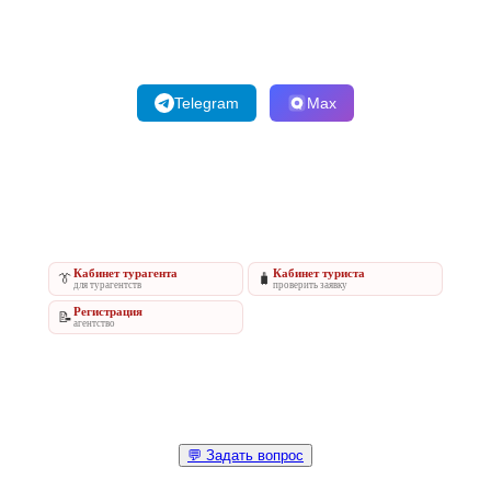
Telegram
Max
Кабинет турагента
Кабинет туриста
👔
🧳
для турагентств
проверить заявку
Регистрация
📝
агентство
💬 Задать вопрос