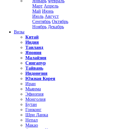
Январь
Февраль
Март
Апрель
Май
Июнь
Июль
Август
Сентябрь
Октябрь
Ноябрь
Декабрь
Визы
Китай
Индия
Таиланд
Япония
Малайзия
Сингапур
Тайвань
Индонезия
Южная Корея
Иран
Мьянма
Эфиопия
Монголия
Бутан
Гонконг
Шри Ланка
Непал
Макао