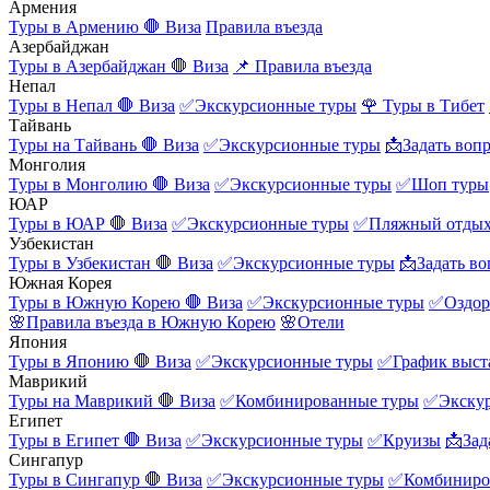
Армения
Туры в Армению
🛑 Виза
Правила въезда
Азербайджан
Туры в Азербайджан
🛑 Виза
📌 Правила въезда
Непал
Туры в Непал
🛑 Виза
✅Экскурсионные туры
🌹 Туры в Тибет
Тайвань
Туры на Тайвань
🛑 Виза
✅Экскурсионные туры
📩Задать воп
Монголия
Туры в Монголию
🛑 Виза
✅Экскурсионные туры
✅Шоп туры
ЮАР
Туры в ЮАР
🛑 Виза
✅Экскурсионные туры
✅Пляжный отды
Узбекистан
Туры в Узбекистан
🛑 Виза
✅Экскурсионные туры
📩Задать во
Южная Корея
Туры в Южную Корею
🛑 Виза
✅Экскурсионные туры
✅Оздор
🌸Правила въезда в Южную Корею
🌸Отели
Япония
Туры в Японию
🛑 Виза
✅Экскурсионные туры
✅График выст
Маврикий
Туры на Маврикий
🛑 Виза
✅Комбинированные туры
✅Экску
Египет
Туры в Египет
🛑 Виза
✅Экскурсионные туры
✅Круизы
📩Зад
Сингапур
Туры в Сингапур
🛑 Виза
✅Экскурсионные туры
✅Комбиниро