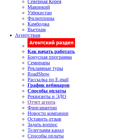
Северная Корея
Маврикий
Узбекистан
Филиппины
Камбоджа
Вьетнам
Агентствам
Как начать работать
Бонусная программа
Семинары
Рекламные туры
RoadShow
Рассылка по E-mail
График вебинаров
Способы оплаты
Реквизиты и ЭДО
Отчет агента
Фингарантии
Новости компании
Оставить отзыв
Задать вопрос
Телеграмм канал
Способы оплаты