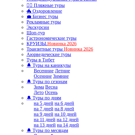
🏊‍♂ Пляжные туры
🐲 Оздоровление
💼 Бизнес туры
Рекламные туры
Экскурсии
Шоп-тур
Гастрономические туры
КРУИЗЫ.
Новинка 2026
Транзитные туры
Новинка 2026
Аюрведические туры
Туры в Тибет
🔔 Туры на каникулы
Весенние
Летние
Осенние
Зимние
🔔 Туры по сезонам
Зима
Весна
Лето
Осень
🔔 Туры по дням
на 5 дней
на 6 дней
на 7 дней
на 8 дней
на 9 дней
на 10 дней
на 11 дней
на 12 дней
на 13 дней
на 14 дней
🔔 Туры по месяцам