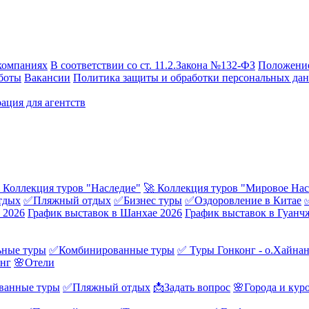
компаниях
В соответствии со ст. 11.2.Закона №132-ФЗ
Положение
боты
Вакансии
Политика защиты и обработки персональных да
ация для агентств
 Коллекция туров "Наследие"
🚀 Коллекция туров "Мировое Нас
тдых
✅Пляжный отдых
✅Бизнес туры
✅Оздоровление в Китае
 2026
График выставок в Шанхае 2026
График выставок в Гуанч
ные туры
✅Комбинированные туры
✅ Туры Гонконг - о.Хайна
онг
🌸Отели
ванные туры
✅Пляжный отдых
📩Задать вопрос
🌸Города и кур