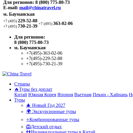
Для регионов:
8 (800) 775-80-73
E-mail:
mail@chinatravel.ru
м. Бауманская
229-52-88
+7 (495)
363-02-06
+7 (495)
730-21-39
+7 (495)
Для регионов:
8 (800) 775-80-73
м. Бауманская
+7(495)-363-02-06
+7(495)-229-52-88
+7(495)-730-21-39
Страны
🔥Туры без доплат
Китай
Южная Корея
Япония
Вьетнам
Пекин - Хайнань
Н
Туры
🎄 Новый Год 2027
🌍 Экскурсионные туры
⭐Комбинированные туры
🦁Детский отдых
👫Индивидуальные туры в Китай