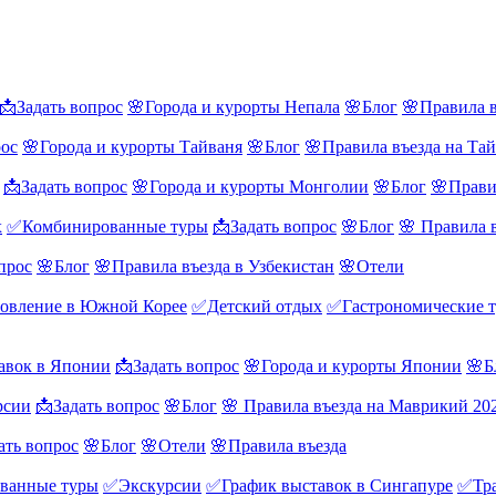
📩Задать вопрос
🌸Города и курорты Непала
🌸Блог
🌸Правила в
рос
🌸Города и курорты Тайваня
🌸Блог
🌸Правила въезда на Та
📩Задать вопрос
🌸Города и курорты Монголии
🌸Блог
🌸Прави
х
✅Комбинированные туры
📩Задать вопрос
🌸Блог
🌸 Правила 
прос
🌸Блог
🌸Правила въезда в Узбекистан
🌸Отели
овление в Южной Корее
✅Детский отдых
✅Гастрономические 
авок в Японии
📩Задать вопрос
🌸Города и курорты Японии
🌸Б
рсии
📩Задать вопрос
🌸Блог
🌸 Правила въезда на Маврикий 20
ать вопрос
🌸Блог
🌸Отели
🌸Правила въезда
ванные туры
✅Экскурсии
✅График выставок в Сингапуре
✅Тра