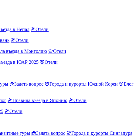
ъезда в Непал
🌸Отели
йвань
🌸Отели
ла въезда в Монголию
🌸Отели
въезда в ЮАР 2025
🌸Отели
туры
📩Задать вопрос
🌸Города и курорты Южной Кореи
🌸Блог
лог
🌸Правила въезда в Японию
🌸Отели
25
🌸Отели
нзитные туры
📩Задать вопрос
🌸Города и курорты Сингапура