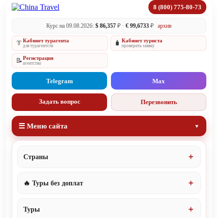
8 (800) 775-80-73
Курс на 09.08.2026:
$ 86,357
₽ ·
€ 99,6733
₽
архив
Кабинет турагента
Кабинет туриста
👔
🧳
для турагентств
проверить заявку
Регистрация
📝
агентство
Telegram
Max
Задать вопрос
Перезвонить
☰ Меню сайта
Страны
🔥 Туры без доплат
Туры