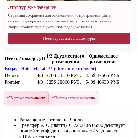
Этот тур уже завершён
Страница сохранена для ознакомления с программой. Даты,
стоимость, перелёт и наличие мест могут быть неактуальны.
Забронировать тур в указанном виде уже нельзя.
Посмотреть актуальные туры
1/2 Двухместного
Одноместное
Отель / номер
Д/Н
размещения
размещение
Berjaya Hotel Makati 3* (Описание отеля ↠)
Deluxe
4/3
270$
23316 РУБ.
435$
37565 РУБ.
Premier
4/3
325$
28066 РУБ.
540$
46633 РУБ.
✅ В стоимость включено
✅ В стоимость не включено
Размещение в отеле на 3 ночи
Трансфер А-О (шаттл). С 22:00 до 06:00 действует
ночной тариф, доплата составляет 45 долларов
США с человека