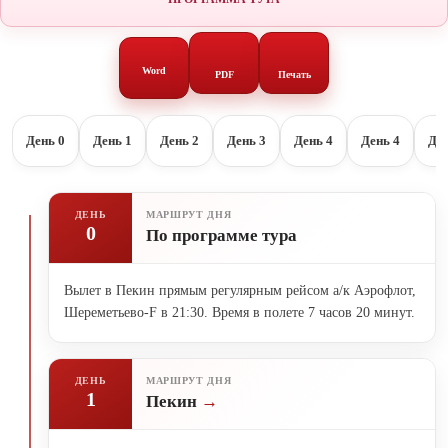
Word
PDF
Печать
День 0
День 1
День 2
День 3
День 4
День 4
Ден
ДЕНЬ
МАРШРУТ ДНЯ
0
По программе тура
Вылет в Пекин прямым регулярным рейсом а/к Аэрофлот,
Шереметьево-F в 21:30. Время в полете 7 часов 20 минут.
ДЕНЬ
МАРШРУТ ДНЯ
1
Пекин