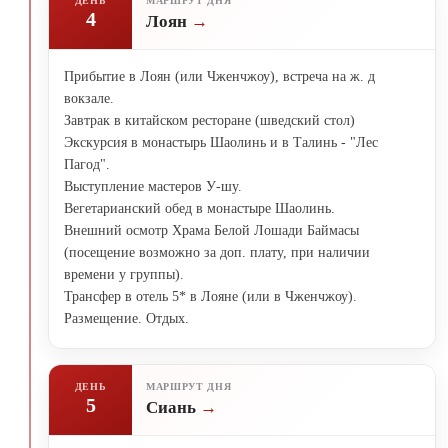
ДЕНЬ
МАРШРУТ ДНЯ
4
Лоян
Прибытие в Лоян (или Чженчжоу), встреча на ж. д
вокзале.
Завтрак в китайском ресторане (шведский стол)
Экскурсия в монастырь Шаолинь и в Талинь - "Лес
Пагод".
Выступление мастеров У-шу.
Вегетарианский обед в монастыре Шаолинь.
Внешний осмотр Храма Белой Лошади Баймасы
(посещение возможно за доп. плату, при наличии
времени у группы).
Трансфер в отель 5* в Лояне (или в Чженчжоу).
Размещение. Отдых.
ДЕНЬ
МАРШРУТ ДНЯ
5
Сиань