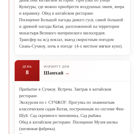
династиях китайской истории. Прогулка по улице
Культуры, где можно приобрести воздушных змеев, веера
и керамику. Обед в китайском ресторане.
Посещение Большой пагоды дикого гуся, самой большой
и древней пагоды Китая, распложенной на территории
монастыря Великого материнского милосердия.
Трансфер на ж/д вокзал, выезд скоростным поездом
Сиань-Сучжоу, ночь в поезде (4-х местное мягкое купе).
ДЕНЬ
МАРШРУТ ДНЯ
8
Шанхай
Прибытие в Сучжоу. Встреча. Завтрак в китайском
ресторане.
Экскурсия по г. СУЧЖОУ: Прогулка по знаменитым
классическим садам Китая, построенным по системе Фен-
Шуй: Сад скромного чиновника, Сад рыбака.
Обед в китайском ресторане. Посещение Музея шелка
(шелковая фабрика).