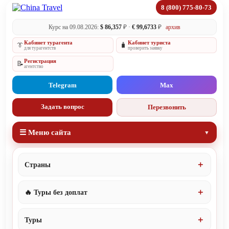
8 (800) 775-80-73
Курс на 09.08.2026:
$ 86,357
₽ ·
€ 99,6733
₽
архив
Кабинет турагента
Кабинет туриста
👔
🧳
для турагентств
проверить заявку
Регистрация
📝
агентство
Telegram
Max
Задать вопрос
Перезвонить
☰ Меню сайта
Страны
🔥 Туры без доплат
Туры