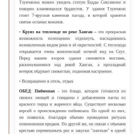
Тэунчжона можно увидеть статую Будды Сокгамони и
покорно кланяющихся буддистов. У здания Тэунчжон
стоит 7-ярусная каменная пагода, в которой хранятся
святые останки монахов.
•
Круиз на теплоходе по реке Ханган –
это прекрасная
возможность полноценно отдохнуть, насладившись
великолепным видом реки и её окрестностей. С теплохода
открывается очень живописный ночной вид на Сеул.
Перед вашим взором здания сменяются мостами,
раскинувшимися над рекой Ханган, а прохладный
ветерок обдувает свежестью, поднимая настроение.
• Возвращение в отель, отдых
ОБЕД
:
Пибимпап
- это блюдо, которое готовится из
свежих овощей и говядины с добавлением пасты из
красного перца и жареного яйца. Существует несколько
версий о происхождении пибимпапа. По одной из них,
он появился, благодаря обычаю проведения ритуала
поминовения предков. По другой же, он связан с обычаем
крестьян перемешивать рис и закуски "панчхан" в одной