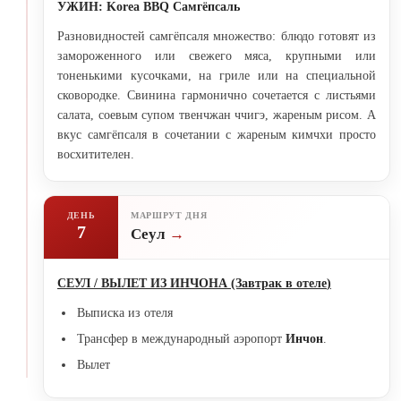
УЖИН
: Korea BBQ
Самгёпсаль
Разновидностей самгёпсаля множество: блюдо готовят из
замороженного или свежего мяса, крупными или
тоненькими кусочками, на гриле или на специальной
сковородке. Свинина гармонично сочетается с листьями
салата, соевым супом твенчжан ччигэ, жареным рисом. А
вкус самгёпсаля в сочетании с жареным кимчхи просто
восхитителен.
ДЕНЬ
МАРШРУТ ДНЯ
7
Сеул
СЕУЛ / ВЫЛЕТ ИЗ ИНЧОНА (Завтрак в отеле
)
Выписка из отеля
Трансфер в международный аэропорт
Инчон
.
Вылет