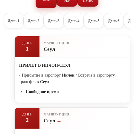
PDF
Печать
День 1
День 2
День 3
День 4
День 5
День 6
Ден
ДЕНЬ
МАРШРУТ ДНЯ
1
Сеул
ПРИЛЕТ В ИНЧОН/СЕУЛ
• Прибытие в аэропорт
Инчон
/ Встреча в аэропорту,
трансфер в
Сеул
Свободное время
ДЕНЬ
МАРШРУТ ДНЯ
2
Сеул