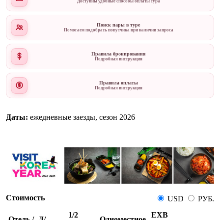
Доступны удобные способы оплаты тура
Поиск пары в туре
Помогаем подобрать попутчика при наличии запроса
Правила бронирования
Подробная инструкция
Правила оплаты
Подробная инструкция
Даты:
ежедневные заезды, сезон 2026
Стоимость
USD
РУБ.
1/2
EXB
Отель /
Д/
Одноместное