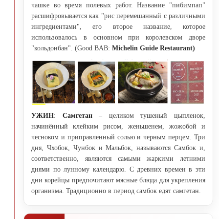
чашке во время полевых работ. Название "пибимпап"
расшифровывается как "рис перемешанный с различными
ингредиентами", его второе название, которое
использовалось в основном при королевском дворе
"кольдонбан". (Good BAB:
Michelin
Guide
Restaurant
)
УЖИН
:
C
амгетан
– целиком тушеный цыпленок,
начинённый клейким рисом, женьшенем, жожобой и
чесноком и приправленный солью и черным перцем. Три
дня, Чхобок, Чунбок и Мальбок, называются Самбок и,
соответственно, являются самыми жаркими летними
днями по лунному календарю. С древних времен в эти
дни корейцы предпочитают мясные блюда для укрепления
организма. Традиционно в период самбок едят самгетан.