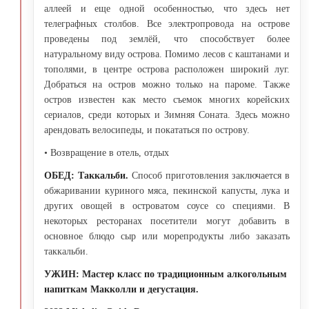
аллеей и еще одной особенностью, что здесь нет
телеграфных столбов. Все электропровода на острове
проведены под землёй, что способствует более
натуральному виду острова. Помимо лесов с каштанами и
тополями, в центре острова расположен широкий луг.
Добраться на остров можно только на пароме. Также
остров известен как место съемок многих корейских
сериалов, среди которых и Зимняя Соната. Здесь можно
арендовать велосипеды, и покататься по острову.
• Возвращение в отель, отдых
ОБЕД
: Т
аккальби.
Способ приготовления заключается в
обжаривании куриного мяса, пекинской капусты, лука и
других овощей в островатом соусе со специями. В
некоторых ресторанах посетители могут добавить в
основное блюдо сыр или морепродукты либо заказать
таккальби.
УЖИН
: Мастер класс по традиционным алкогольным
напиткам Макколли и дегустация.