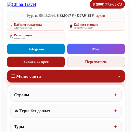
8 (800) 775-80-73
Курс на 06.08.2026:
$ 85,0567
₽ ·
€ 97,9428
₽
архив
Кабинет турагента
Кабинет туриста
👔
🧳
для турагентств
проверить заявку
Регистрация
📝
агентство
Telegram
Max
Задать вопрос
Перезвонить
☰ Меню сайта
Страны
🔥 Туры без доплат
Туры