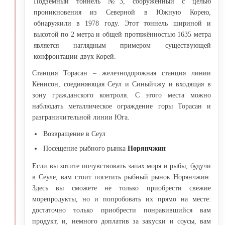
Подземный тоннель №3, сооружённый с целью
проникновения из Северной в Южную Корею,
обнаружили в 1978 году. Этот тоннель шириной и
высотой по 2 метра и общей протяжённостью 1635 метра
является наглядным примером существующей
конфронтации двух Корей.
Станция Торасан – железнодорожная станция линии
Кёнисон, соединяющая Сеул и Синыйчжу и входящая в
зону гражданского контроля. С этого места можно
наблюдать металлическое ограждение горы Торасан и
разграничительной линии Юга.
Возвращение в Сеул
Посещение рыбного рынка
Норянчжин
Если вы хотите почувствовать запах моря и рыбы, будучи
в Сеуле, вам стоит посетить рыбный рынок Норянчжин.
Здесь вы сможете не только приобрести свежие
морепродукты, но и попробовать их прямо на месте:
достаточно только приобрести понравившийся вам
продукт, и, немного доплатив за закуски и соусы, вам