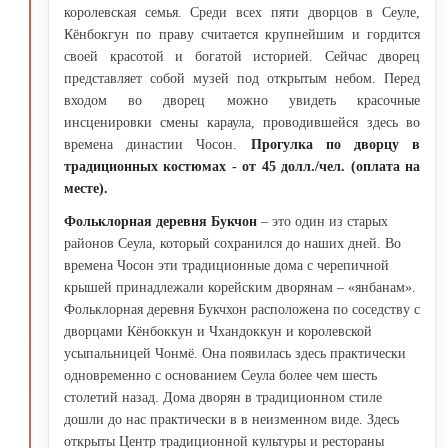
королевская семья. Среди всех пяти дворцов в Сеуле,
Кёнбокгун по праву считается крупнейшим и гордится
своей красотой и богатой историей. Сейчас дворец
представляет собой музей под открытым небом. Перед
входом во дворец можно увидеть красочные
инсценировки смены караула, проводившейся здесь во
времена династии Чосон.
Прогулка по дворцу в
традиционных костюмах - от 45 долл./чел. (оплата на
месте).
Фольклорная деревня Букчон
– это один из старых
районов Сеула, который сохранился до наших дней. Во
времена Чосон эти традиционные дома с черепичной
крышей принадлежали корейским дворянам – «янбанам».
Фольклорная деревня Букчхон расположена по соседству с
дворцами Кёнбоккун и Чхандоккун и королевской
усыпальницей Чонмё. Она появилась здесь практически
одновременно с основанием Сеула более чем шесть
столетий назад. Дома дворян в традиционном стиле
дошли до нас практически в в неизменном виде. Здесь
открыты Центр традиционной культуры и рестораны