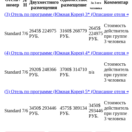
Двухместного
Комментари
За 3-его
номер
Н
размещение
размещения
человека
(3) Отель по программе (Южная Корея) 3* (Описание отеля ↠)
Стоимость
2645$
2645$
224975
3160$
268779
действительн
Standard
7/6
224975
РУБ.
РУБ.
при группе 2-
РУБ.
3 человека
(4) Отель по программе (Южная Корея) 4* (Описание отеля ↠)
Стоимость
2920$
248366
3700$
314710
действительн
Standard
7/6
n/a
РУБ.
РУБ.
при группе 2-
3 человека
(5) Отель по программе (Южная Корея) 5* (Описание отеля ↠)
Стоимость
3450$
3450$
293446
4575$
389134
действительн
Standard
7/6
293446
РУБ.
РУБ.
при группе 2-
РУБ.
3 человека