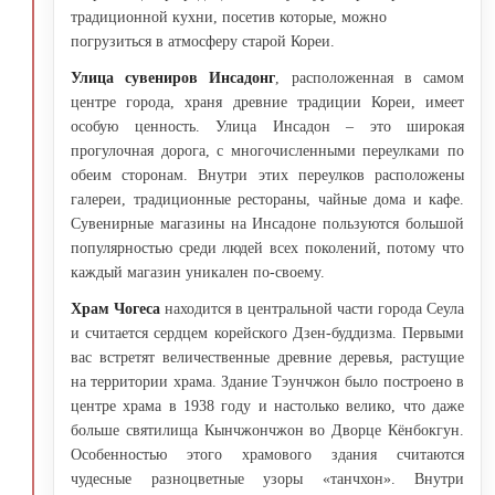
традиционной кухни, посетив которые, можно
погрузиться в атмосферу старой Кореи.
Улица сувениров Инсадонг
, расположенная в самом
центре города, храня древние традиции Кореи, имеет
особую ценность. Улица Инсадон – это широкая
прогулочная дорога, с многочисленными переулками по
обеим сторонам. Внутри этих переулков расположены
галереи, традиционные рестораны, чайные дома и кафе.
Сувенирные магазины на Инсадоне пользуются большой
популярностью среди людей всех поколений, потому что
каждый магазин уникален по-своему.
Храм Чогеса
находится в центральной части города Сеула
и считается сердцем корейского Дзен-буддизма. Первыми
вас встретят величественные древние деревья, растущие
на территории храма. Здание Тэунчжон было построено в
центре храма в 1938 году и настолько велико, что даже
больше святилища Кынчжончжон во Дворце Кёнбокгун.
Особенностью этого храмового здания считаются
чудесные разноцветные узоры «танчхон». Внутри