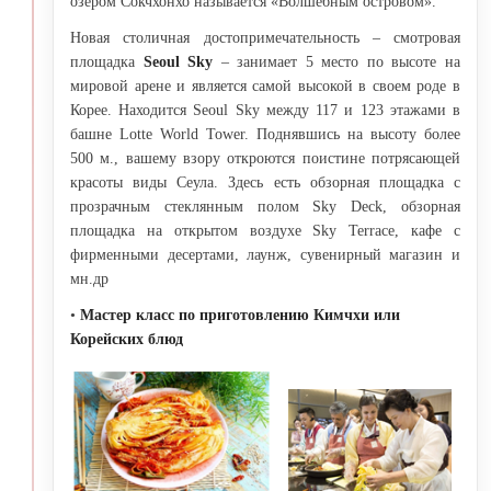
озером Сокчхонхо называется «Волшебным островом».
Новая столичная достопримечательность – смотровая
площадка
Seoul Sky
– занимает 5 место по высоте на
мировой арене и является самой высокой в своем роде в
Корее. Находится Seoul Sky между 117 и 123 этажами в
башне Lotte World Tower. Поднявшись на высоту более
500 м., вашему взору откроются поистине потрясающей
красоты виды Сеула. Здесь есть обзорная площадка с
прозрачным стеклянным полом Sky Deck, обзорная
площадка на открытом воздухе Sky Terrace, кафе с
фирменными десертами, лаунж, сувенирный магазин и
мн.др
•
Мастер класс по приготовлению Кимчхи или
Корейских блюд