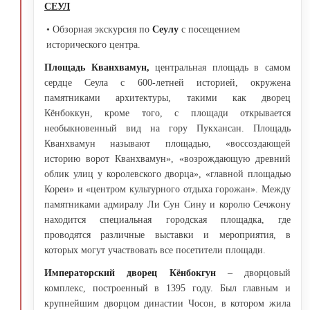
СЕУЛ
• Обзорная экскурсия по
Сеулу
с посещением
исторического центра.
Площадь Кванхвамун,
центральная площадь в самом
сердце Сеула с 600-летней историей, окружена
памятниками архитектуры, такими как дворец
Кёнбоккун, кроме того, с площади открывается
необыкновенный вид на гору Пукхансан. Площадь
Кванхвамун называют площадью, «воссоздающей
историю ворот Кванхвамун», «возрождающую древний
облик улиц у королевского дворца», «главной площадью
Кореи» и «центром культурного отдыха горожан». Между
памятниками адмиралу Ли Сун Сину и королю Сечжону
находится специальная городская площадка, где
проводятся различные выставки и мероприятия, в
которых могут участвовать все посетители площади.
Императорский дворец Кёнбокгун
– дворцовый
комплекс, построенный в 1395 году. Был главным и
крупнейшим дворцом династии Чосон, в котором жила