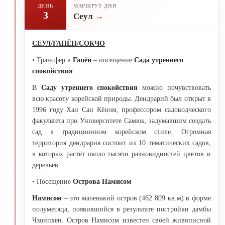
ДЕНЬ
МАРШРУТ ДНЯ
3
Сеул
СЕУЛ/ГАПЁН/СОКЧО
• Трансфер в
Гапён
– посещение
Сада утреннего
спокойствия
В
Саду утреннего спокойствия
можно почувствовать
всю красоту корейской природы. Дендрарий был открыт в
1996 году Хан Сан Кёном, профессором садоводческого
факультета при Университете Самюк, задумавшим создать
сад в традиционном корейском стиле. Огромная
территория дендрария состоит из 10 тематических садов,
в которых растёт около тысячи разновидностей цветов и
деревьев.
• Посещение
Острова Намисом
Намисом
– это маленький остров (462 809 кв.м) в форме
полумесяца, появившийся в результате постройки дамбы
Чхонпхён. Остров Намисом известен своей живописной