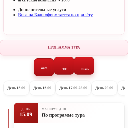
Дополнительные услуги
Виза на Бали оформляется по прилёту
ПРОГРАММА ТУРА
Word
PDF
Печать
День 15.09
День 16.09
День 17.09-28.09
День 29.09
Ден
ДЕНЬ
МАРШРУТ ДНЯ
15.09
По программе тура