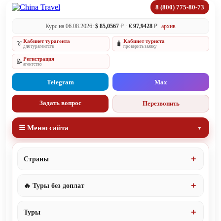
8 (800) 775-80-73
Курс на 06.08.2026:
$ 85,0567
₽ ·
€ 97,9428
₽
архив
Кабинет турагента
Кабинет туриста
👔
🧳
для турагентств
проверить заявку
Регистрация
📝
агентство
Telegram
Max
Задать вопрос
Перезвонить
☰ Меню сайта
Страны
🔥 Туры без доплат
Туры