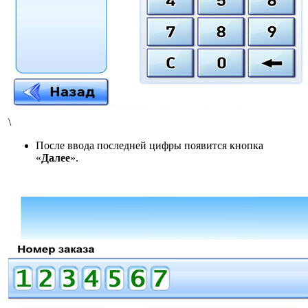
\
После ввода последней цифры появится кнопка
«
Далее
».