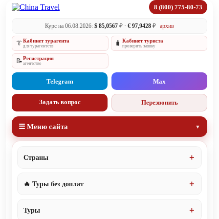
8 (800) 775-80-73
Курс на 06.08.2026:
$ 85,0567
₽ ·
€ 97,9428
₽
архив
Кабинет турагента
Кабинет туриста
👔
🧳
для турагентств
проверить заявку
Регистрация
📝
агентство
Telegram
Max
Задать вопрос
Перезвонить
☰ Меню сайта
Страны
🔥 Туры без доплат
Туры