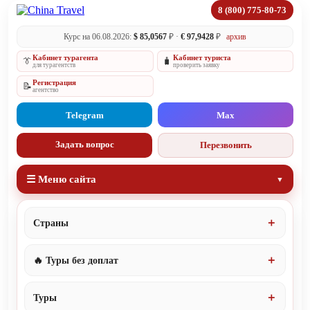
8 (800) 775-80-73
Курс на 06.08.2026:
$ 85,0567
₽ ·
€ 97,9428
₽
архив
Кабинет турагента
Кабинет туриста
👔
🧳
для турагентств
проверить заявку
Регистрация
📝
агентство
Telegram
Max
Задать вопрос
Перезвонить
☰ Меню сайта
Страны
🔥 Туры без доплат
Туры