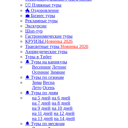
🏊‍♂ Пляжные туры
🐲 Оздоровление
💼 Бизнес туры
Рекламные туры
Экскурсии
Шоп-тур
Гастрономические туры
КРУИЗЫ.
Новинка 2026
Транзитные туры
Новинка 2026
Аюрведические туры
Туры в Тибет
🔔 Туры на каникулы
Весенние
Летние
Осенние
Зимние
🔔 Туры по сезонам
Зима
Весна
Лето
Осень
🔔 Туры по дням
на 5 дней
на 6 дней
на 7 дней
на 8 дней
на 9 дней
на 10 дней
на 11 дней
на 12 дней
на 13 дней
на 14 дней
🔔 Туры по месяцам