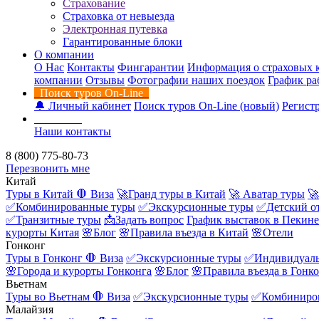
Страхование
Страховка от невыезда
Электронная путевка
Гарантированные блоки
О компании
О Нас
Контакты
Фингарантии
Информация о страховых 
компании
Отзывы
Фотографии наших поездок
График ра
Поиск туров On-Line
🔔 Личный кабинет
Поиск туров On-Line (новый)
Регистр
Контакты
Наши контакты
8 (800) 775-80-73
Перезвонить мне
Китай
Туры в Китай
🛑 Виза
🚀Гранд туры в Китай
🚀 Аватар туры
🚀
✅Комбинированные туры
✅Экскурсионные туры
✅Детский о
✅Транзитные туры
📩Задать вопрос
График выставок в Пекине
курорты Китая
🌸Блог
🌸Правила въезда в Китай
🌸Отели
Гонконг
Туры в Гонконг
🛑 Виза
✅Экскурсионные туры
✅Индивидуаль
🌸Города и курорты Гонконга
🌸Блог
🌸Правила въезда в Гонк
Вьетнам
Туры во Вьетнам
🛑 Виза
✅Экскурсионные туры
✅Комбиниро
Малайзия