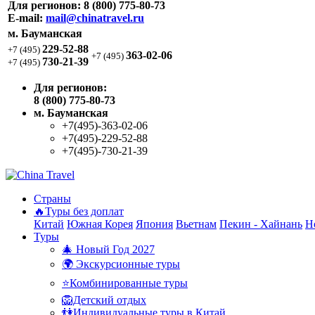
Для регионов:
8 (800) 775-80-73
E-mail:
mail@chinatravel.ru
м. Бауманская
229-52-88
+7 (495)
363-02-06
+7 (495)
730-21-39
+7 (495)
Для регионов:
8 (800) 775-80-73
м. Бауманская
+7(495)-363-02-06
+7(495)-229-52-88
+7(495)-730-21-39
Страны
🔥Туры без доплат
Китай
Южная Корея
Япония
Вьетнам
Пекин - Хайнань
Н
Туры
🎄 Новый Год 2027
🌍 Экскурсионные туры
⭐Комбинированные туры
🦁Детский отдых
👫Индивидуальные туры в Китай