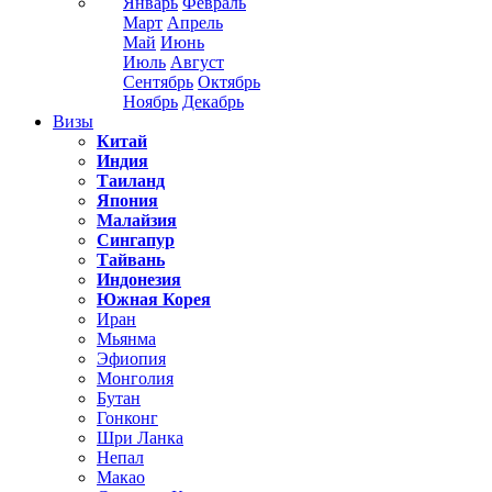
Январь
Февраль
Март
Апрель
Май
Июнь
Июль
Август
Сентябрь
Октябрь
Ноябрь
Декабрь
Визы
Китай
Индия
Таиланд
Япония
Малайзия
Сингапур
Тайвань
Индонезия
Южная Корея
Иран
Мьянма
Эфиопия
Монголия
Бутан
Гонконг
Шри Ланка
Непал
Макао