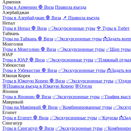
Армения
Туры в Армению
🛑 Виза
Правила въезда
Азербайджан
Туры в Азербайджан
🛑 Виза
📌 Правила въезда
Непал
Туры в Непал
🛑 Виза
✅Экскурсионные туры
🌹 Туры в Тибет
Тайвань
Туры на Тайвань
🛑 Виза
✅Экскурсионные туры
📩Задать воп
Монголия
Туры в Монголию
🛑 Виза
✅Экскурсионные туры
✅Шоп туры
ЮАР
Туры в ЮАР
🛑 Виза
✅Экскурсионные туры
✅Пляжный отды
Узбекистан
Туры в Узбекистан
🛑 Виза
✅Экскурсионные туры
📩Задать во
Южная Корея
Туры в Южную Корею
🛑 Виза
✅Экскурсионные туры
✅Оздор
🌸Правила въезда в Южную Корею
🌸Отели
Япония
Туры в Японию
🛑 Виза
✅Экскурсионные туры
✅График выст
Маврикий
Туры на Маврикий
🛑 Виза
✅Комбинированные туры
✅Экску
Египет
Туры в Египет
🛑 Виза
✅Экскурсионные туры
✅Круизы
📩Зад
Сингапур
Туры в Сингапур
🛑 Виза
✅Экскурсионные туры
✅Комбиниро