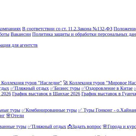
компаниях
В соответствии со ст. 11.2.Закона №132-ФЗ
Положение
боты
Вакансии
Политика защиты и обработки персональных да
ация для агентств
 Коллекция туров "Наследие"
🚀 Коллекция туров "Мировое Нас
тдых
✅Пляжный отдых
✅Бизнес туры
✅Оздоровление в Китае
 2026
График выставок в Шанхае 2026
График выставок в Гуанч
ные туры
✅Комбинированные туры
✅ Туры Гонконг - о.Хайна
онг
🌸Отели
ванные туры
✅Пляжный отдых
📩Задать вопрос
🌸Города и кур