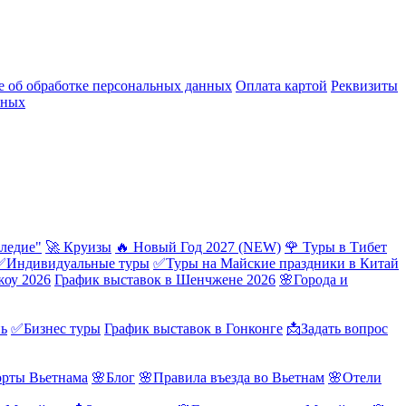
 об обработке персональных данных
Оплата картой
Реквизиты
нных
ледие"
🚀 Круизы
🔥 Новый Год 2027 (NEW)
🌹 Туры в Тибет
✅Индивидуальные туры
✅Туры на Майские праздники в Китай
жоу 2026
График выставок в Шенчжене 2026
🌸Города и
нь
✅Бизнес туры
График выставок в Гонконге
📩Задать вопрос
орты Вьетнама
🌸Блог
🌸Правила въезда во Вьетнам
🌸Отели