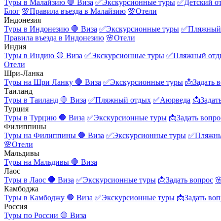
Туры в Малайзию
🛑 Виза
✅Экскурсионные туры
✅Детский о
Блог
🌸Правила въезда в Малайзию
🌸Отели
Индонезия
Туры в Индонезию
🛑 Виза
✅Экскурсионные туры
✅Пляжный
Правила въезда в Индонезию
🌸Отели
Индия
Туры в Индию
🛑 Виза
✅Экскурсионные туры
✅Пляжный отд
Отели
Шри-Ланка
Туры на Шри Ланку
🛑 Виза
✅Экскурсионные туры
📩Задать 
Таиланд
Туры в Таиланд
🛑 Виза
✅Пляжный отдых
✅Аюрведа
📩Задат
Турция
Туры в Турцию
🛑 Виза
✅Экскурсионные туры
📩Задать вопро
Филиппины
Туры на Филиппины
🛑 Виза
✅Экскурсионные туры
✅Пляжны
🌸Отели
Мальдивы
Туры на Мальдивы
🛑 Виза
Лаос
Туры в Лаос
🛑 Виза
✅Экскурсионные туры
📩Задать вопрос

Камбоджа
Туры в Камбоджу
🛑 Виза
✅Экскурсионные туры
📩Задать воп
Россия
Туры по России
🛑 Виза