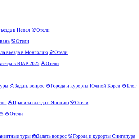
ъезда в Непал
🌸Отели
йвань
🌸Отели
ла въезда в Монголию
🌸Отели
въезда в ЮАР 2025
🌸Отели
туры
📩Задать вопрос
🌸Города и курорты Южной Кореи
🌸Блог
лог
🌸Правила въезда в Японию
🌸Отели
25
🌸Отели
нзитные туры
📩Задать вопрос
🌸Города и курорты Сингапура