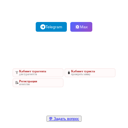
Telegram
Max
Кабинет турагента
Кабинет туриста
👔
🧳
для турагентств
проверить заявку
Регистрация
📝
агентство
💬 Задать вопрос