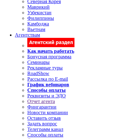
Северная Корея
Маврикий
Узбекистан
Филиппины
Камбоджа
Вьетнам
Агентствам
Как начать работать
Бонусная программа
Семинары
Рекламные туры
RoadShow
Рассылка по E-mail
График вебинаров
Способы оплаты
Реквизиты и ЭДО
Отчет агента
Фингарантии
Новости компании
Оставить отзыв
Задать вопрос
Телеграмм канал
Способы оплаты