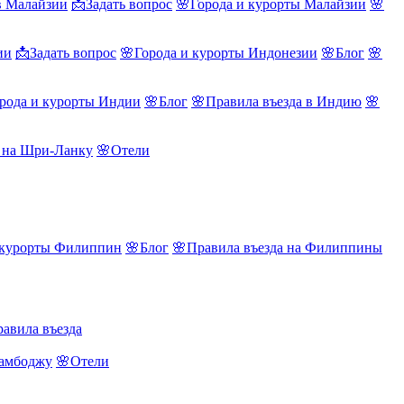
в Малайзии
📩Задать вопрос
🌸Города и курорты Малайзии
🌸
ии
📩Задать вопрос
🌸Города и курорты Индонезии
🌸Блог
🌸
рода и курорты Индии
🌸Блог
🌸Правила въезда в Индию
🌸
а на Шри-Ланку
🌸Отели
 курорты Филиппин
🌸Блог
🌸Правила въезда на Филиппины
авила въезда
Камбоджу
🌸Отели