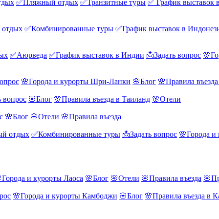
тдых
✅Пляжный отдых
✅Транзитные туры
✅ График выставок 
 отдых
✅Комбинированные туры
✅График выставок в Индонез
ых
✅Аюрведа
✅График выставок в Индии
📩Задать вопрос
🌸Го
вопрос
🌸Города и курорты Шри-Ланки
🌸Блог
🌸Правила въезд
ь вопрос
🌸Блог
🌸Правила въезда в Таиланд
🌸Отели
с
🌸Блог
🌸Отели
🌸Правила въезда
й отдых
✅Комбинированные туры
📩Задать вопрос
🌸Города и
Города и курорты Лаоса
🌸Блог
🌸Отели
🌸Правила въезда
🌸Пр
рос
🌸Города и курорты Камбоджи
🌸Блог
🌸Правила въезда в 