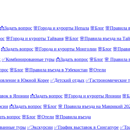
📩Задать вопрос
🌸Города и курорты Непала
🌸Блог
🌸Правила в
рос
🌸Города и курорты Тайваня
🌸Блог
🌸Правила въезда на Та
📩Задать вопрос
🌸Города и курорты Монголии
🌸Блог
🌸Прави
х
✅Комбинированные туры
📩Задать вопрос
🌸Блог
🌸 Правила 
прос
🌸Блог
🌸Правила въезда в Узбекистан
🌸Отели
овление в Южной Корее
✅Детский отдых
✅Гастрономические 
авок в Японии
📩Задать вопрос
🌸Города и курорты Японии
🌸Б
рсии
📩Задать вопрос
🌸Блог
🌸 Правила въезда на Маврикий 20
ать вопрос
🌸Блог
🌸Отели
🌸Правила въезда
ванные туры
✅Экскурсии
✅График выставок в Сингапуре
✅Тра