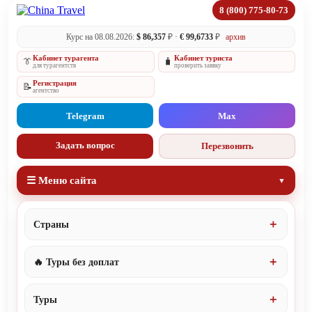
8 (800) 775-80-73
Курс на 08.08.2026:
$ 86,357
₽ ·
€ 99,6733
₽
архив
Кабинет турагента
Кабинет туриста
👔
🧳
для турагентств
проверить заявку
Регистрация
📝
агентство
Telegram
Max
Задать вопрос
Перезвонить
☰ Меню сайта
Страны
🔥 Туры без доплат
Туры