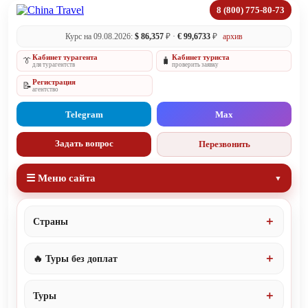
8 (800) 775-80-73
Курс на 09.08.2026:
$ 86,357
₽ ·
€ 99,6733
₽
архив
Кабинет турагента
Кабинет туриста
👔
🧳
для турагентств
проверить заявку
Регистрация
📝
агентство
Telegram
Max
Задать вопрос
Перезвонить
☰ Меню сайта
Страны
🔥 Туры без доплат
Туры