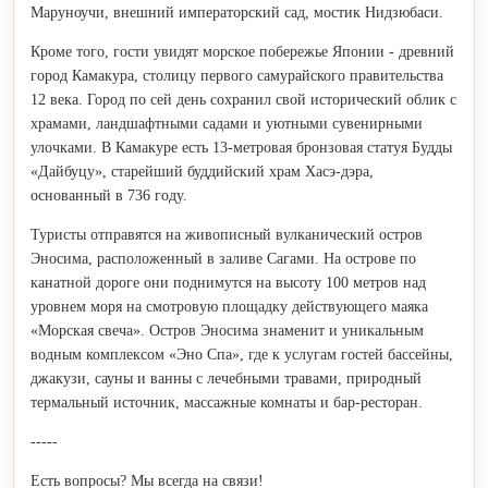
Маруноучи, внешний императорский сад, мостик Нидзюбаси.
Кроме того, гости увидят морское побережье Японии - древний
город Камакура, столицу первого самурайского правительства
12 века. Город по сей день сохранил свой исторический облик с
храмами, ландшафтными садами и уютными сувенирными
улочками. В Камакуре есть 13-метровая бронзовая статуя Будды
«Дайбуцу», старейший буддийский храм Хасэ-дэра,
основанный в 736 году.
Туристы отправятся на живописный вулканический остров
Эносима, расположенный в заливе Сагами. На острове по
канатной дороге они поднимутся на высоту 100 метров над
уровнем моря на смотровую площадку действующего маяка
«Морская свеча». Остров Эносима знаменит и уникальным
водным комплексом «Эно Спа», где к услугам гостей бассейны,
джакузи, сауны и ванны с лечебными травами, природный
термальный источник, массажные комнаты и бар-ресторан.
-----
Есть вопросы? Мы всегда на связи!