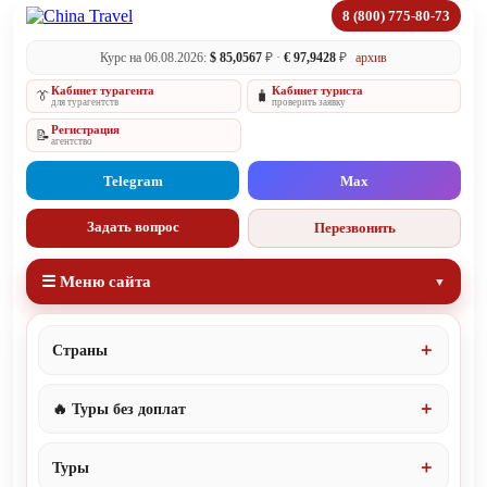
8 (800) 775-80-73
Курс на 06.08.2026:
$ 85,0567
₽ ·
€ 97,9428
₽
архив
Кабинет турагента
Кабинет туриста
👔
🧳
для турагентств
проверить заявку
Регистрация
📝
агентство
Telegram
Max
Задать вопрос
Перезвонить
☰ Меню сайта
Страны
🔥 Туры без доплат
Туры