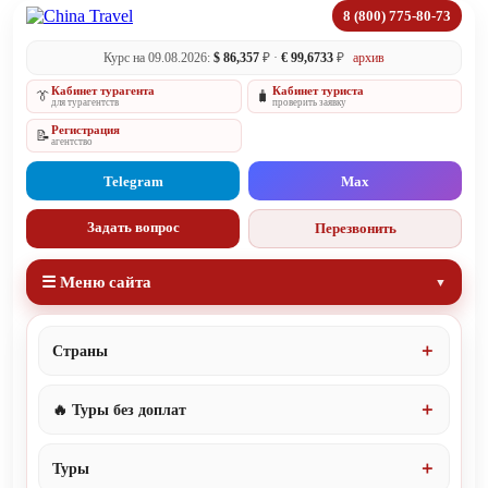
8 (800) 775-80-73
Курс на 09.08.2026:
$ 86,357
₽ ·
€ 99,6733
₽
архив
Кабинет турагента
Кабинет туриста
👔
🧳
для турагентств
проверить заявку
Регистрация
📝
агентство
Telegram
Max
Задать вопрос
Перезвонить
☰ Меню сайта
Страны
🔥 Туры без доплат
Туры