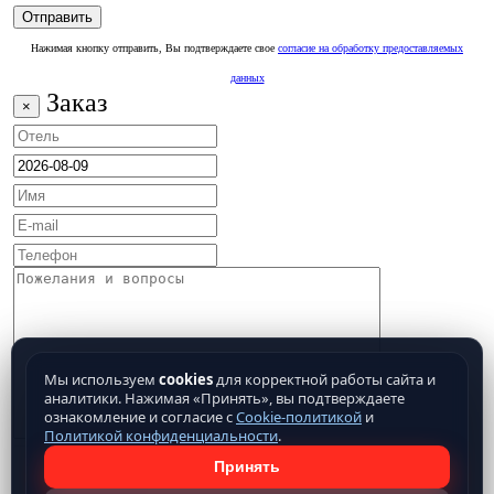
Нажимая кнопку отправить, Вы подтверждаете свое
согласие на обработку предоставляемых
данных
Заказ
×
Мы используем
cookies
для корректной работы сайта и
аналитики. Нажимая «Принять», вы подтверждаете
ознакомление и согласие с
Cookie-политикой
и
Политикой конфиденциальности
.
Принять