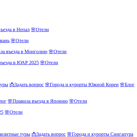
ъезда в Непал
🌸Отели
йвань
🌸Отели
ла въезда в Монголию
🌸Отели
въезда в ЮАР 2025
🌸Отели
туры
📩Задать вопрос
🌸Города и курорты Южной Кореи
🌸Блог
лог
🌸Правила въезда в Японию
🌸Отели
25
🌸Отели
нзитные туры
📩Задать вопрос
🌸Города и курорты Сингапура