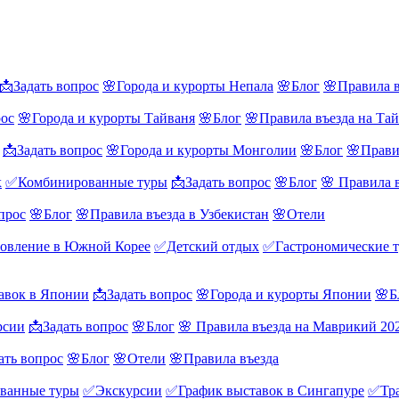
📩Задать вопрос
🌸Города и курорты Непала
🌸Блог
🌸Правила в
рос
🌸Города и курорты Тайваня
🌸Блог
🌸Правила въезда на Та
📩Задать вопрос
🌸Города и курорты Монголии
🌸Блог
🌸Прави
х
✅Комбинированные туры
📩Задать вопрос
🌸Блог
🌸 Правила 
прос
🌸Блог
🌸Правила въезда в Узбекистан
🌸Отели
овление в Южной Корее
✅Детский отдых
✅Гастрономические 
авок в Японии
📩Задать вопрос
🌸Города и курорты Японии
🌸Б
рсии
📩Задать вопрос
🌸Блог
🌸 Правила въезда на Маврикий 20
ать вопрос
🌸Блог
🌸Отели
🌸Правила въезда
ванные туры
✅Экскурсии
✅График выставок в Сингапуре
✅Тра