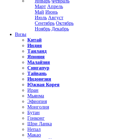
Январь
Февраль
Март
Апрель
Май
Июнь
Июль
Август
Сентябрь
Октябрь
Ноябрь
Декабрь
Визы
Китай
Индия
Таиланд
Япония
Малайзия
Сингапур
Тайвань
Индонезия
Южная Корея
Иран
Мьянма
Эфиопия
Монголия
Бутан
Гонконг
Шри Ланка
Непал
Макао