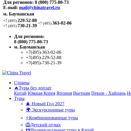
Для регионов:
8 (800) 775-80-73
E-mail:
mail@chinatravel.ru
м. Бауманская
229-52-88
+7 (495)
363-02-06
+7 (495)
730-21-39
+7 (495)
Для регионов:
8 (800) 775-80-73
м. Бауманская
+7(495)-363-02-06
+7(495)-229-52-88
+7(495)-730-21-39
Страны
🔥Туры без доплат
Китай
Южная Корея
Япония
Вьетнам
Пекин - Хайнань
Н
Туры
🎄 Новый Год 2027
🌍 Экскурсионные туры
⭐Комбинированные туры
🦁Детский отдых
👫Индивидуальные туры в Китай