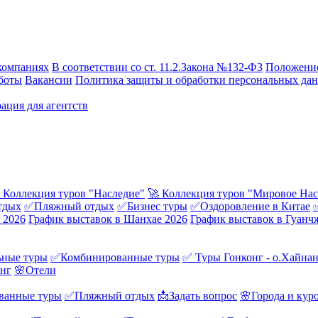
компаниях
В соответствии со ст. 11.2.Закона №132-ФЗ
Положение
боты
Вакансии
Политика защиты и обработки персональных да
ация для агентств
 Коллекция туров "Наследие"
🚀 Коллекция туров "Мировое Нас
тдых
✅Пляжный отдых
✅Бизнес туры
✅Оздоровление в Китае
 2026
График выставок в Шанхае 2026
График выставок в Гуанч
ные туры
✅Комбинированные туры
✅ Туры Гонконг - о.Хайна
онг
🌸Отели
ванные туры
✅Пляжный отдых
📩Задать вопрос
🌸Города и кур