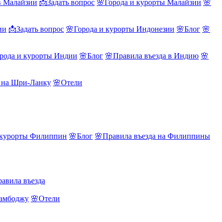
в Малайзии
📩Задать вопрос
🌸Города и курорты Малайзии
🌸
ии
📩Задать вопрос
🌸Города и курорты Индонезии
🌸Блог
🌸
рода и курорты Индии
🌸Блог
🌸Правила въезда в Индию
🌸
а на Шри-Ланку
🌸Отели
 курорты Филиппин
🌸Блог
🌸Правила въезда на Филиппины
авила въезда
Камбоджу
🌸Отели