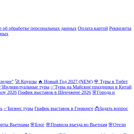
 об обработке персональных данных
Оплата картой
Реквизиты
нных
ледие"
🚀 Круизы
🔥 Новый Год 2027 (NEW)
🌹 Туры в Тибет
✅Индивидуальные туры
✅Туры на Майские праздники в Китай
жоу 2026
График выставок в Шенчжене 2026
🌸Города и
нь
✅Бизнес туры
График выставок в Гонконге
📩Задать вопрос
орты Вьетнама
🌸Блог
🌸Правила въезда во Вьетнам
🌸Отели