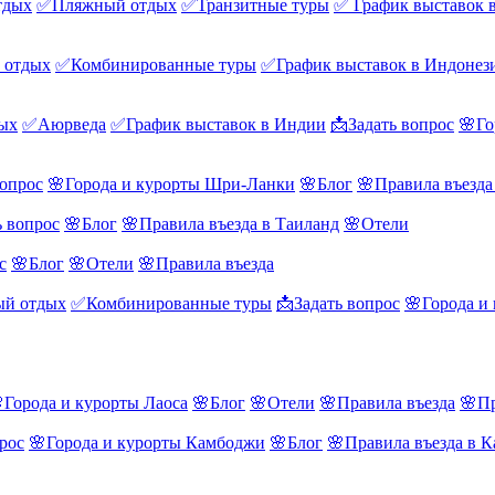
тдых
✅Пляжный отдых
✅Транзитные туры
✅ График выставок 
 отдых
✅Комбинированные туры
✅График выставок в Индонез
ых
✅Аюрведа
✅График выставок в Индии
📩Задать вопрос
🌸Го
вопрос
🌸Города и курорты Шри-Ланки
🌸Блог
🌸Правила въезд
ь вопрос
🌸Блог
🌸Правила въезда в Таиланд
🌸Отели
с
🌸Блог
🌸Отели
🌸Правила въезда
й отдых
✅Комбинированные туры
📩Задать вопрос
🌸Города и
Города и курорты Лаоса
🌸Блог
🌸Отели
🌸Правила въезда
🌸Пр
рос
🌸Города и курорты Камбоджи
🌸Блог
🌸Правила въезда в 