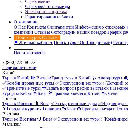
Страхование
Страховка от невыезда
Электронная путевка
Гарантированные блоки
О компании
О Нас
Контакты
Фингарантии
Информация о страховых 
компании
Отзывы
Фотографии наших поездок
График ра
Поиск туров On-Line
🔔 Личный кабинет
Поиск туров On-Line (новый)
Регистр
Контакты
Наши контакты
8 (800) 775-80-73
Перезвонить мне
Китай
Туры в Китай
🛑 Виза
🚀Гранд туры в Китай
🚀 Аватар туры
🚀
✅Комбинированные туры
✅Экскурсионные туры
✅Детский о
✅Транзитные туры
📩Задать вопрос
График выставок в Пекине
курорты Китая
🌸Блог
🌸Правила въезда в Китай
🌸Отели
Гонконг
Туры в Гонконг
🛑 Виза
✅Экскурсионные туры
✅Индивидуаль
🌸Города и курорты Гонконга
🌸Блог
🌸Правила въезда в Гонк
Вьетнам
Туры во Вьетнам
🛑 Виза
✅Экскурсионные туры
✅Комбиниро
Малайзия