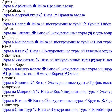
Армения
Туры в Армению
🛑 Виза
Правила въезда
Азербайджан
Туры в Азербайджан
🛑 Виза
📌 Правила въезда
Непал
Туры в Непал
🛑 Виза
✅Экскурсионные туры
🌹 Туры в Тибет
Тайвань
Туры на Тайвань
🛑 Виза
✅Экскурсионные туры
📩Задать воп
Монголия
Туры в Монголию
🛑 Виза
✅Экскурсионные туры
✅Шоп туры
ЮАР
Туры в ЮАР
🛑 Виза
✅Экскурсионные туры
✅Пляжный отды
Узбекистан
Туры в Узбекистан
🛑 Виза
✅Экскурсионные туры
📩Задать во
Южная Корея
Туры в Южную Корею
🛑 Виза
✅Экскурсионные туры
✅Оздор
🌸Правила въезда в Южную Корею
🌸Отели
Япония
Туры в Японию
🛑 Виза
✅Экскурсионные туры
✅График выст
Маврикий
Туры на Маврикий
🛑 Виза
✅Комбинированные туры
✅Экску
Египет
Туры в Египет
🛑 Виза
✅Экскурсионные туры
✅Круизы
📩Зад
Сингапур
Туры в Сингапур
🛑 Виза
✅Экскурсионные туры
✅Комбиниро