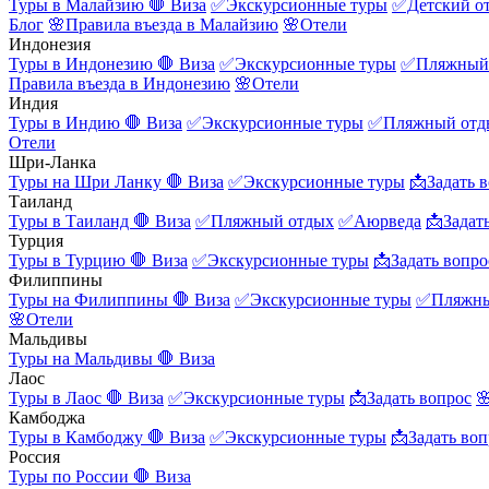
Туры в Малайзию
🛑 Виза
✅Экскурсионные туры
✅Детский о
Блог
🌸Правила въезда в Малайзию
🌸Отели
Индонезия
Туры в Индонезию
🛑 Виза
✅Экскурсионные туры
✅Пляжный
Правила въезда в Индонезию
🌸Отели
Индия
Туры в Индию
🛑 Виза
✅Экскурсионные туры
✅Пляжный отд
Отели
Шри-Ланка
Туры на Шри Ланку
🛑 Виза
✅Экскурсионные туры
📩Задать 
Таиланд
Туры в Таиланд
🛑 Виза
✅Пляжный отдых
✅Аюрведа
📩Задат
Турция
Туры в Турцию
🛑 Виза
✅Экскурсионные туры
📩Задать вопро
Филиппины
Туры на Филиппины
🛑 Виза
✅Экскурсионные туры
✅Пляжны
🌸Отели
Мальдивы
Туры на Мальдивы
🛑 Виза
Лаос
Туры в Лаос
🛑 Виза
✅Экскурсионные туры
📩Задать вопрос

Камбоджа
Туры в Камбоджу
🛑 Виза
✅Экскурсионные туры
📩Задать воп
Россия
Туры по России
🛑 Виза