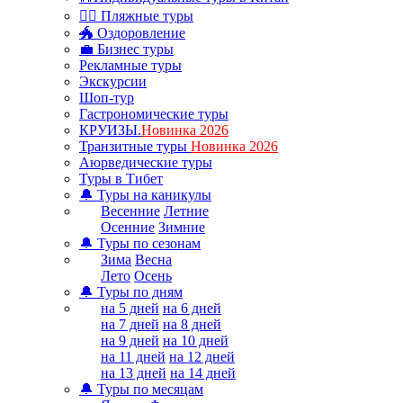
🏊‍♂ Пляжные туры
🐲 Оздоровление
💼 Бизнес туры
Рекламные туры
Экскурсии
Шоп-тур
Гастрономические туры
КРУИЗЫ.
Новинка 2026
Транзитные туры
Новинка 2026
Аюрведические туры
Туры в Тибет
🔔 Туры на каникулы
Весенние
Летние
Осенние
Зимние
🔔 Туры по сезонам
Зима
Весна
Лето
Осень
🔔 Туры по дням
на 5 дней
на 6 дней
на 7 дней
на 8 дней
на 9 дней
на 10 дней
на 11 дней
на 12 дней
на 13 дней
на 14 дней
🔔 Туры по месяцам