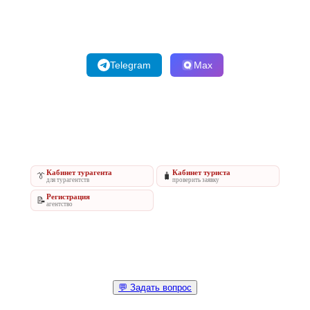
Telegram
Max
Кабинет турагента
Кабинет туриста
👔
🧳
для турагентств
проверить заявку
Регистрация
📝
агентство
💬 Задать вопрос