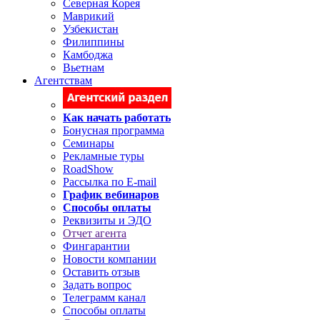
Северная Корея
Маврикий
Узбекистан
Филиппины
Камбоджа
Вьетнам
Агентствам
Как начать работать
Бонусная программа
Семинары
Рекламные туры
RoadShow
Рассылка по E-mail
График вебинаров
Способы оплаты
Реквизиты и ЭДО
Отчет агента
Фингарантии
Новости компании
Оставить отзыв
Задать вопрос
Телеграмм канал
Способы оплаты