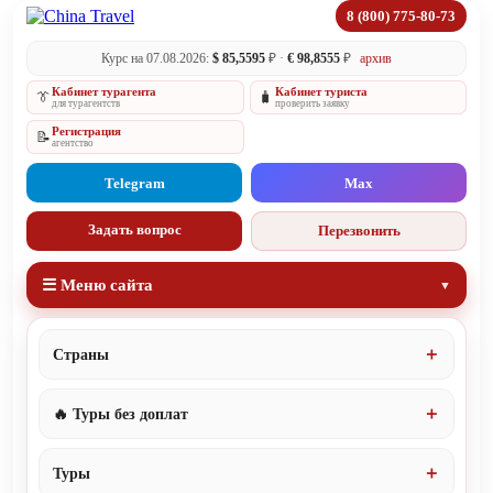
8 (800) 775-80-73
Курс на 07.08.2026:
$ 85,5595
₽ ·
€ 98,8555
₽
архив
Кабинет турагента
Кабинет туриста
👔
🧳
для турагентств
проверить заявку
Регистрация
📝
агентство
Telegram
Max
Задать вопрос
Перезвонить
☰ Меню сайта
Страны
🔥 Туры без доплат
Туры