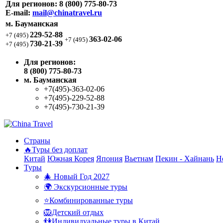
Для регионов:
8 (800) 775-80-73
E-mail:
mail@chinatravel.ru
м. Бауманская
229-52-88
+7 (495)
363-02-06
+7 (495)
730-21-39
+7 (495)
Для регионов:
8 (800) 775-80-73
м. Бауманская
+7(495)-363-02-06
+7(495)-229-52-88
+7(495)-730-21-39
Страны
🔥Туры без доплат
Китай
Южная Корея
Япония
Вьетнам
Пекин - Хайнань
Н
Туры
🎄 Новый Год 2027
🌍 Экскурсионные туры
⭐Комбинированные туры
🦁Детский отдых
👫Индивидуальные туры в Китай