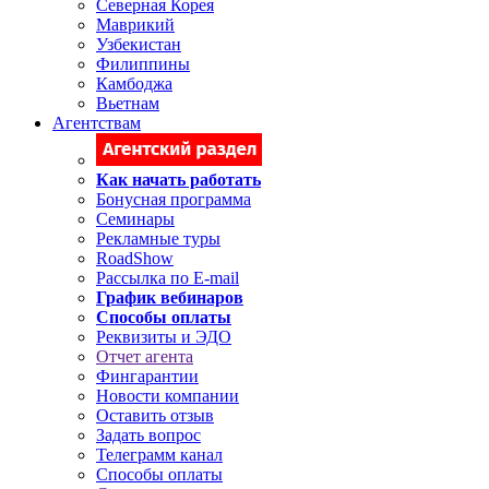
Северная Корея
Маврикий
Узбекистан
Филиппины
Камбоджа
Вьетнам
Агентствам
Как начать работать
Бонусная программа
Семинары
Рекламные туры
RoadShow
Рассылка по E-mail
График вебинаров
Способы оплаты
Реквизиты и ЭДО
Отчет агента
Фингарантии
Новости компании
Оставить отзыв
Задать вопрос
Телеграмм канал
Способы оплаты