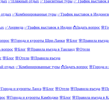
тдых
✅Пляжный отдых
✅Транзитные туры
✅ График выставок 
 отдых
✅Комбинированные туры
✅График выставок в Индонез
ых
✅Аюрведа
✅График выставок в Индии
📩Задать вопрос
🌸Го
вопрос
🌸Города и курорты Шри-Ланки
🌸Блог
🌸Правила въезд
ь вопрос
🌸Блог
🌸Правила въезда в Таиланд
🌸Отели
с
🌸Блог
🌸Отели
🌸Правила въезда
й отдых
✅Комбинированные туры
📩Задать вопрос
🌸Города и
Города и курорты Лаоса
🌸Блог
🌸Отели
🌸Правила въезда
🌸Пр
рос
🌸Города и курорты Камбоджи
🌸Блог
🌸Правила въезда в 