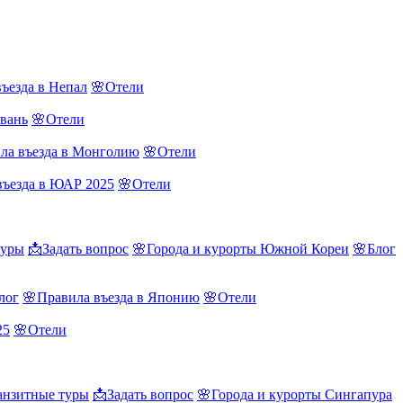
ъезда в Непал
🌸Отели
йвань
🌸Отели
ла въезда в Монголию
🌸Отели
въезда в ЮАР 2025
🌸Отели
туры
📩Задать вопрос
🌸Города и курорты Южной Кореи
🌸Блог
лог
🌸Правила въезда в Японию
🌸Отели
25
🌸Отели
нзитные туры
📩Задать вопрос
🌸Города и курорты Сингапура