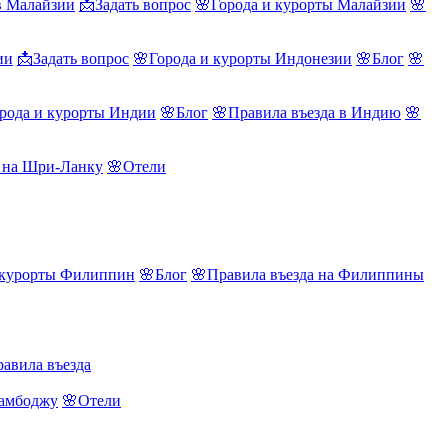
в Малайзии
📩Задать вопрос
🌸Города и курорты Малайзии
🌸
ии
📩Задать вопрос
🌸Города и курорты Индонезии
🌸Блог
🌸
рода и курорты Индии
🌸Блог
🌸Правила въезда в Индию
🌸
а на Шри-Ланку
🌸Отели
 курорты Филиппин
🌸Блог
🌸Правила въезда на Филиппины
авила въезда
Камбоджу
🌸Отели