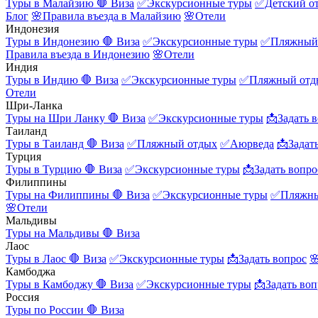
Туры в Малайзию
🛑 Виза
✅Экскурсионные туры
✅Детский о
Блог
🌸Правила въезда в Малайзию
🌸Отели
Индонезия
Туры в Индонезию
🛑 Виза
✅Экскурсионные туры
✅Пляжный
Правила въезда в Индонезию
🌸Отели
Индия
Туры в Индию
🛑 Виза
✅Экскурсионные туры
✅Пляжный отд
Отели
Шри-Ланка
Туры на Шри Ланку
🛑 Виза
✅Экскурсионные туры
📩Задать 
Таиланд
Туры в Таиланд
🛑 Виза
✅Пляжный отдых
✅Аюрведа
📩Задат
Турция
Туры в Турцию
🛑 Виза
✅Экскурсионные туры
📩Задать вопро
Филиппины
Туры на Филиппины
🛑 Виза
✅Экскурсионные туры
✅Пляжны
🌸Отели
Мальдивы
Туры на Мальдивы
🛑 Виза
Лаос
Туры в Лаос
🛑 Виза
✅Экскурсионные туры
📩Задать вопрос

Камбоджа
Туры в Камбоджу
🛑 Виза
✅Экскурсионные туры
📩Задать воп
Россия
Туры по России
🛑 Виза