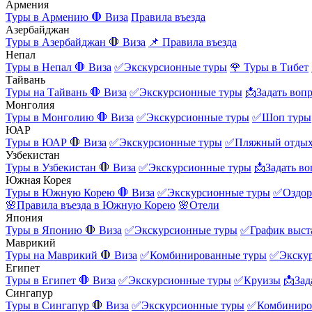
Армения
Туры в Армению
🛑 Виза
Правила въезда
Азербайджан
Туры в Азербайджан
🛑 Виза
📌 Правила въезда
Непал
Туры в Непал
🛑 Виза
✅Экскурсионные туры
🌹 Туры в Тибет
Тайвань
Туры на Тайвань
🛑 Виза
✅Экскурсионные туры
📩Задать воп
Монголия
Туры в Монголию
🛑 Виза
✅Экскурсионные туры
✅Шоп туры
ЮАР
Туры в ЮАР
🛑 Виза
✅Экскурсионные туры
✅Пляжный отды
Узбекистан
Туры в Узбекистан
🛑 Виза
✅Экскурсионные туры
📩Задать во
Южная Корея
Туры в Южную Корею
🛑 Виза
✅Экскурсионные туры
✅Оздор
🌸Правила въезда в Южную Корею
🌸Отели
Япония
Туры в Японию
🛑 Виза
✅Экскурсионные туры
✅График выст
Маврикий
Туры на Маврикий
🛑 Виза
✅Комбинированные туры
✅Экску
Египет
Туры в Египет
🛑 Виза
✅Экскурсионные туры
✅Круизы
📩Зад
Сингапур
Туры в Сингапур
🛑 Виза
✅Экскурсионные туры
✅Комбиниро