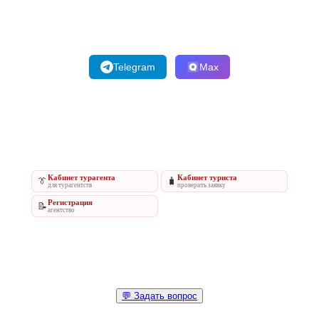
Telegram
Max
Кабинет турагента
Кабинет туриста
👔
🧳
для турагентств
проверить заявку
Регистрация
📝
агентство
💬 Задать вопрос