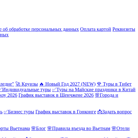
 об обработке персональных данных
Оплата картой
Реквизиты
нных
ледие"
🚀 Круизы
🔥 Новый Год 2027 (NEW)
🌹 Туры в Тибет
✅Индивидуальные туры
✅Туры на Майские праздники в Китай
жоу 2026
График выставок в Шенчжене 2026
🌸Города и
нь
✅Бизнес туры
График выставок в Гонконге
📩Задать вопрос
орты Вьетнама
🌸Блог
🌸Правила въезда во Вьетнам
🌸Отели