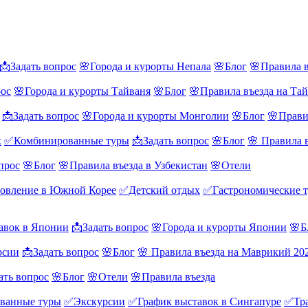
📩Задать вопрос
🌸Города и курорты Непала
🌸Блог
🌸Правила в
рос
🌸Города и курорты Тайваня
🌸Блог
🌸Правила въезда на Та
📩Задать вопрос
🌸Города и курорты Монголии
🌸Блог
🌸Прави
х
✅Комбинированные туры
📩Задать вопрос
🌸Блог
🌸 Правила 
прос
🌸Блог
🌸Правила въезда в Узбекистан
🌸Отели
овление в Южной Корее
✅Детский отдых
✅Гастрономические 
авок в Японии
📩Задать вопрос
🌸Города и курорты Японии
🌸Б
рсии
📩Задать вопрос
🌸Блог
🌸 Правила въезда на Маврикий 20
ать вопрос
🌸Блог
🌸Отели
🌸Правила въезда
ванные туры
✅Экскурсии
✅График выставок в Сингапуре
✅Тра