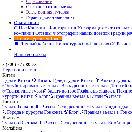
Страхование
Страховка от невыезда
Электронная путевка
Гарантированные блоки
О компании
О Нас
Контакты
Фингарантии
Информация о страховых 
компании
Отзывы
Фотографии наших поездок
График ра
Поиск туров On-Line
🔔 Личный кабинет
Поиск туров On-Line (новый)
Регистр
Контакты
Наши контакты
8 (800) 775-80-73
Перезвонить мне
Китай
Туры в Китай
🛑 Виза
🚀Гранд туры в Китай
🚀 Аватар туры
🚀
✅Комбинированные туры
✅Экскурсионные туры
✅Детский о
✅Транзитные туры
📩Задать вопрос
График выставок в Пекине
курорты Китая
🌸Блог
🌸Правила въезда в Китай
🌸Отели
Гонконг
Туры в Гонконг
🛑 Виза
✅Экскурсионные туры
✅Индивидуаль
🌸Города и курорты Гонконга
🌸Блог
🌸Правила въезда в Гонк
Вьетнам
Туры во Вьетнам
🛑 Виза
✅Экскурсионные туры
✅Комбиниро
Малайзия