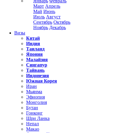
Январь
Февраль
Март
Апрель
Май
Июнь
Июль
Август
Сентябрь
Октябрь
Ноябрь
Декабрь
Визы
Китай
Индия
Таиланд
Япония
Малайзия
Сингапур
Тайвань
Индонезия
Южная Корея
Иран
Мьянма
Эфиопия
Монголия
Бутан
Гонконг
Шри Ланка
Непал
Макао