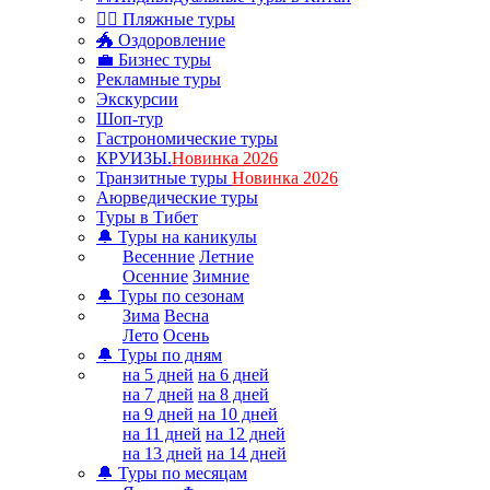
🏊‍♂ Пляжные туры
🐲 Оздоровление
💼 Бизнес туры
Рекламные туры
Экскурсии
Шоп-тур
Гастрономические туры
КРУИЗЫ.
Новинка 2026
Транзитные туры
Новинка 2026
Аюрведические туры
Туры в Тибет
🔔 Туры на каникулы
Весенние
Летние
Осенние
Зимние
🔔 Туры по сезонам
Зима
Весна
Лето
Осень
🔔 Туры по дням
на 5 дней
на 6 дней
на 7 дней
на 8 дней
на 9 дней
на 10 дней
на 11 дней
на 12 дней
на 13 дней
на 14 дней
🔔 Туры по месяцам