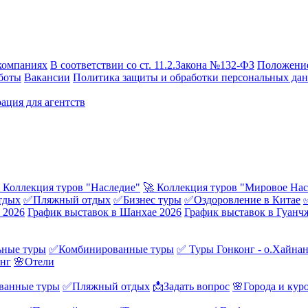
компаниях
В соответствии со ст. 11.2.Закона №132-ФЗ
Положение
боты
Вакансии
Политика защиты и обработки персональных да
ация для агентств
 Коллекция туров "Наследие"
🚀 Коллекция туров "Мировое Нас
тдых
✅Пляжный отдых
✅Бизнес туры
✅Оздоровление в Китае
 2026
График выставок в Шанхае 2026
График выставок в Гуанч
ные туры
✅Комбинированные туры
✅ Туры Гонконг - о.Хайна
онг
🌸Отели
ванные туры
✅Пляжный отдых
📩Задать вопрос
🌸Города и кур