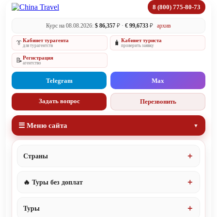
8 (800) 775-80-73
Курс на 08.08.2026:
$ 86,357
₽ ·
€ 99,6733
₽
архив
Кабинет турагента
Кабинет туриста
👔
🧳
для турагентств
проверить заявку
Регистрация
📝
агентство
Telegram
Max
Задать вопрос
Перезвонить
☰ Меню сайта
Страны
🔥 Туры без доплат
Туры