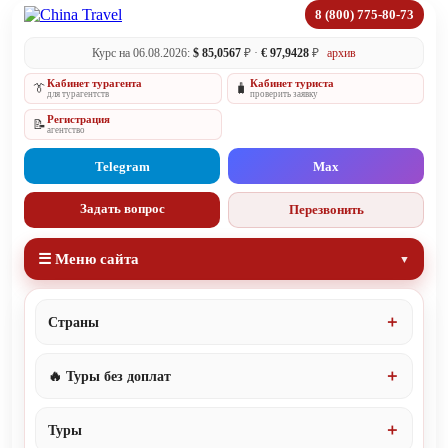
8 (800) 775-80-73
Курс на 06.08.2026:
$ 85,0567
₽ ·
€ 97,9428
₽
архив
Кабинет турагента
Кабинет туриста
👔
🧳
для турагентств
проверить заявку
Регистрация
📝
агентство
Telegram
Max
Задать вопрос
Перезвонить
☰ Меню сайта
Страны
🔥 Туры без доплат
Туры