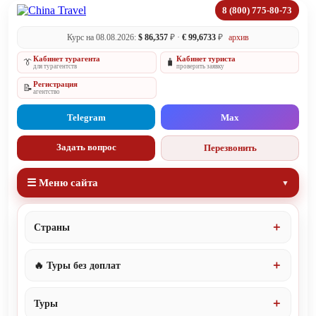
8 (800) 775-80-73
Курс на 08.08.2026:
$ 86,357
₽ ·
€ 99,6733
₽
архив
Кабинет турагента
Кабинет туриста
👔
🧳
для турагентств
проверить заявку
Регистрация
📝
агентство
Telegram
Max
Задать вопрос
Перезвонить
☰ Меню сайта
Страны
🔥 Туры без доплат
Туры