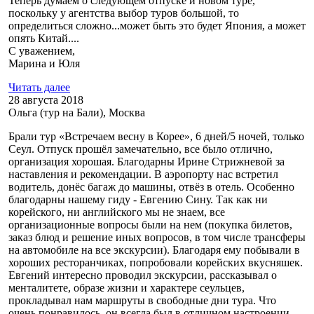
Теперь думаем о следующем отпуске и новом туре,
поскольку у агентства выбор туров большой, то
определиться сложно...может быть это будет Япония, а может
опять Китай....
С уважением,
Марина и Юля
Читать далее
28 августа 2018
Ольга (тур на Бали), Москва
Брали тур «Встречаем весну в Корее», 6 дней/5 ночей, только
Сеул. Отпуск прошёл замечательно, все было отлично,
организация хорошая. Благодарны Ирине Стрижневой за
наставления и рекомендации. В аэропорту нас встретил
водитель, донёс багаж до машины, отвёз в отель. Особенно
благодарны нашему гиду - Евгению Сину. Так как ни
корейского, ни английского мы не знаем, все
организационные вопросы были на нем (покупка билетов,
заказ блюд и решение иных вопросов, в том числе трансферы
на автомобиле на все экскурсии). Благодаря ему побывали в
хороших ресторанчиках, попробовали корейских вкусняшек.
Евгений интересно проводил экскурсии, рассказывал о
менталитете, образе жизни и характере сеульцев,
прокладывал нам маршруты в свободные дни тура. Что
очень понравилось, он всегда был в отличном настроении,