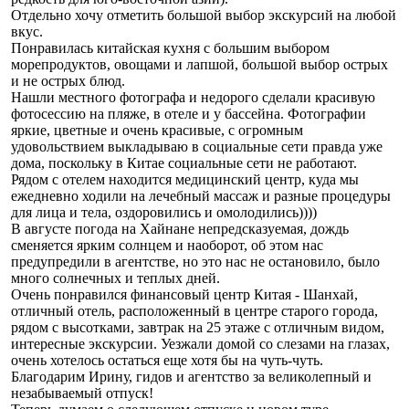
Отдельно хочу отметить большой выбор экскурсий на любой
вкус.
Понравилась китайская кухня с большим выбором
морепродуктов, овощами и лапшой, большой выбор острых
и не острых блюд.
Нашли местного фотографа и недорого сделали красивую
фотосеcсию на пляже, в отеле и у бассейна. Фотографии
яркие, цветные и очень красивые, с огромным
удовольствием выкладываю в социальные сети правда уже
дома, поскольку в Китае социальные сети не работают.
Рядом с отелем находится медицинский центр, куда мы
ежедневно ходили на лечебный массаж и разные процедуры
для лица и тела, оздоровились и омолодились))))
В августе погода на Хайнане непредсказуемая, дождь
сменяется ярким солнцем и наоборот, об этом нас
предупредили в агентстве, но это нас не остановило, было
много солнечных и теплых дней.
Очень понравился финансовый центр Китая - Шанхай,
отличный отель, расположенный в центре старого города,
рядом с высотками, завтрак на 25 этаже с отличным видом,
интересные экскурсии. Уезжали домой со слезами на глазах,
очень хотелось остаться еще хотя бы на чуть-чуть.
Благодарим Ирину, гидов и агентство за великолепный и
незабываемый отпуск!