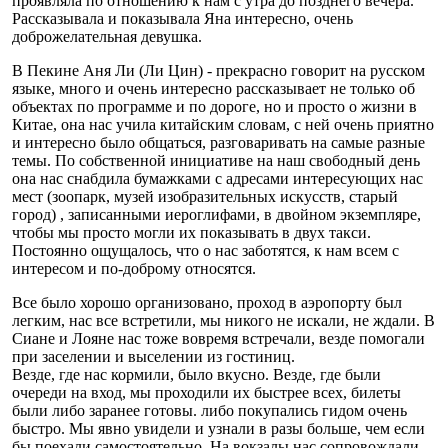
проявляла по отношению к нам с утра до позднего вечера.
Рассказывала и показывала Яна интересно, очень
доброжелательная девушка.
В Пекине Аня Ли (Ли Цин) - прекрасно говорит на русском
языке, много и очень интересно рассказывает не только об
объектах по программе и по дороге, но и просто о жизни в
Китае, она нас учила китайским словам, с ней очень приятно
и интересно было общаться, разговаривать на самые разные
темы. По собственной инициативе на наш свободный день
она нас снабдила бумажками с адресами интересующих нас
мест (зоопарк, музей изобразительных искусств, старый
город) , записанными иероглифами, в двойном экземпляре,
чтобы мы просто могли их показывать в двух такси.
Постоянно ощущалось, что о нас заботятся, к нам всем с
интересом и по-доброму относятся.
Все было хорошо организовано, проход в аэропорту был
легким, нас все встретили, мы никого не искали, не ждали. В
Сиане и Лояне нас тоже вовремя встречали, везде помогали
при заселении и выселении из гостиниц.
Везде, где нас кормили, было вкусно. Везде, где были
очереди на вход, мы проходили их быстрее всех, билеты
были либо заранее готовы. либо покупались гидом очень
быстро. Мы явно увидели и узнали в разы больше, чем если
бы поехали самостоятельно. На вокзалы нас сопровождали