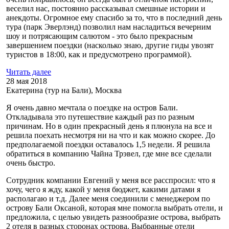
веселил нас, постоянно рассказывал смешные истории и
анекдоты. Огромное ему спасибо за то, что в последний день
тура (парк Эверлэнд) позволил нам насладиться вечерним
шоу и потрясающим салютом - это было прекрасным
завершением поездки (насколько знаю, другие гиды увозят
туристов в 18:00, как и предусмотрено программой).
Читать далее
28 мая 2018
Екатерина (тур на Бали), Москва
Я очень давно мечтала о поездке на остров Бали.
Откладывала это путешествие каждый раз по разным
причинам. Но в один прекрасный день я плюнула на все и
решила поехать несмотря ни на что и как можно скорее. До
предполагаемой поездки оставалось 1,5 недели. Я решила
обратиться в компанию Чайна Трэвел, где мне все сделали
очень быстро.
Сотрудник компании Евгений у меня все расспросил: что я
хочу, чего я жду, какой у меня бюджет, какими датами я
располагаю и т.д. Далее меня соединили с менеджером по
острову Бали Оксаной, которая мне помогла выбрать отели, и
предложила, с целью увидеть разнообразие острова, выбрать
2 отеля в разных сторонах острова. Выбранные отели