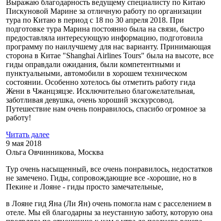
Выражаю благодарность ведущему специалисту по Китаю
Пискуновой Марине за отличную работу по организации
тура по Китаю в период с 18 по 30 апреля 2018. При
подготовке тура Марина постоянно была на связи, быстро
предоставляла интересующую информацию, подготовила
программу по наилучшему для нас варианту. Принимающая
сторона в Китае "Shanghai Airlines Tours" была на высоте, все
гиды оправдали ожидания, были компетентными и
пунктуальными, автомобили в хорошем техническом
состоянии. Особенно хотелось бы отметить работу гида
Жени в Чжанцзяцзе. Исключительно благожелательная,
заботливая девушка, очень хороший экскурсовод.
Путешествие нам очень понравилось, спасибо огромное за
работу!
Читать далее
9 мая 2018
Ольга Овчинникова, Москва
Тур очень насыщенный, все очень понравилось, недостатков
не замечено. Гиды, сопровождающие все -хорошие, но в
Пекине и Лояне - гиды просто замечательные,
в Лояне гид Яна (Ли Ян) очень помогла нам с расселением в
отеле. Мы ей благодарны за неустанную заботу, которую она