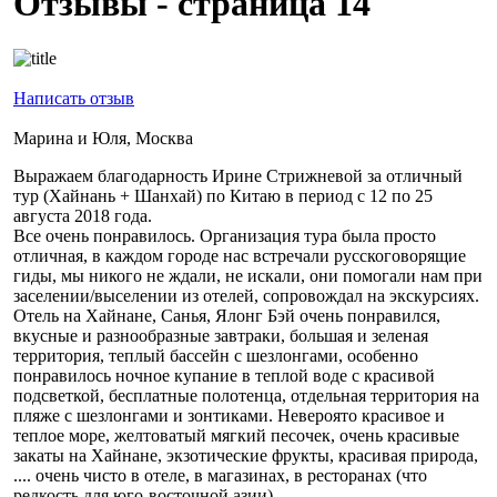
Отзывы - страница 14
Написать отзыв
Марина и Юля, Москва
Выражаем благодарность Ирине Стрижневой за отличный
тур (Хайнань + Шанхай) по Китаю в период с 12 по 25
августа 2018 года.
Все очень понравилось. Организация тура была просто
отличная, в каждом городе нас встречали русскоговорящие
гиды, мы никого не ждали, не искали, они помогали нам при
заселении/выселении из отелей, сопровождал на экскурсиях.
Отель на Хайнане, Санья, Ялонг Бэй очень понравился,
вкусные и разнообразные завтраки, большая и зеленая
территория, теплый бассейн с шезлонгами, особенно
понравилось ночное купание в теплой воде с красивой
подсветкой, бесплатные полотенца, отдельная территория на
пляже с шезлонгами и зонтиками. Невероято красивое и
теплое море, желтоватый мягкий песочек, очень красивые
закаты на Хайнане, экзотические фрукты, красивая природа,
.... очень чисто в отеле, в магазинах, в ресторанах (что
редкость для юго-восточной азии).