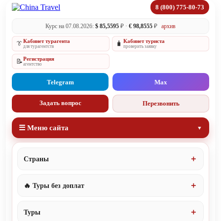
8 (800) 775-80-73
Курс на 07.08.2026:
$ 85,5595
₽ ·
€ 98,8555
₽
архив
Кабинет турагента
Кабинет туриста
👔
🧳
для турагентств
проверить заявку
Регистрация
📝
агентство
Telegram
Max
Задать вопрос
Перезвонить
☰ Меню сайта
Страны
🔥 Туры без доплат
Туры