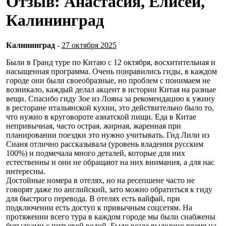
Отзыв: Анастасия, Елисей,
Калининград
Калининград
-
27 октября 2025
Были в Гранд туре по Китаю с 12 октября, восхитительная и
насыщенная программа. Очень понравились гиды, в каждом
городе они были своеобразные, но проблем с понимаем не
возникало, каждый делал акцент в истории Китая на разные
вещи. Спасибо гиду Зое из Лояна за рекомендацию к ужину
в ресторане итальянской кухни, это действительно было то,
что нужно в круговороте азиатской пищи. Еда в Китае
непривычная, часто острая, жирная, жаренная при
планировании поездки это нужно учитывать. Гид Лили из
Сианя отлично рассказывала (уровень владения русским
100%) и подмечала много деталей, которые для них
естественны и они не обращают на них внимания, а для нас
интересны.
Достойные номера в отелях, но на ресепшене часто не
говорят даже по английский, зато можно обратиться к гиду
для быстрого перевода. В отелях есть вайфай, при
подключении есть доступ к привычным соцсетям. На
протяжении всего тура в каждом городе мы были снабжены
бутылками с питьевой водой. Было везде выделено время на