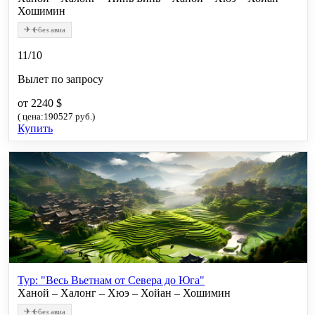
Хошимин
✈
✈
без авиа
11/10
Вылет по запросу
от 2240 $
( цена:190527 руб.)
Купить
Тур: "Весь Вьетнам от Севера до Юга"
Ханой – Халонг – Хюэ – Хойан – Хошимин
✈
✈
без авиа