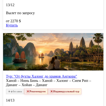
13/12
Вылет по запросу
от
2270 $
Купить
Тур: "От бухты Халонг до храмов Ангкора"
Ханой – Нинь Бинь – Ханой – Халонг – Сием Рип –
Дананг – Хойан – Дананг
✈
✈
без авиа
Рекомендуем
Индивидуальный тур
14/13