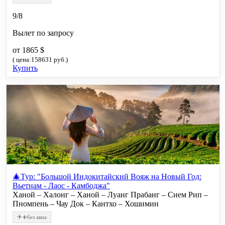
9/8
Вылет по запросу
от 1865 $
( цена:158631 руб.)
Купить
🎄Тур: "Большой Индокитайский Вояж на Новый Год:
Вьетнам - Лаос - Камбоджа"
Ханой – Халонг – Ханой – Луанг Прабанг – Сием Рип –
Пномпень – Чау Док – Кантхо – Хошимин
✈
✈
без авиа