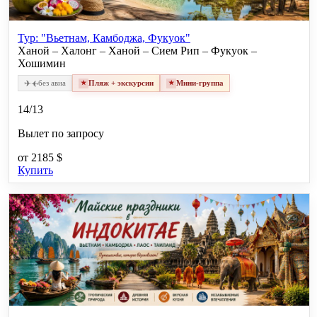
Тур: "Вьетнам, Камбоджа, Фукуок"
Ханой – Халонг – Ханой – Сием Рип – Фукуок –
Хошимин
✈
✈
без авиа
Пляж + экскурсии
Мини-группа
14/13
Вылет по запросу
от
2185 $
Купить