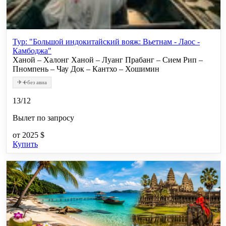
Тур: "Большой индокитайский вояж: Вьетнам - Лаос -
Камбоджа"
Ханой – Халонг Ханой – Луанг Прабанг – Сием Рип –
Пномпень – Чау Док – Кантхо – Хошимин
✈
✈
без авиа
13/12
Вылет по запросу
от
2025 $
Купить