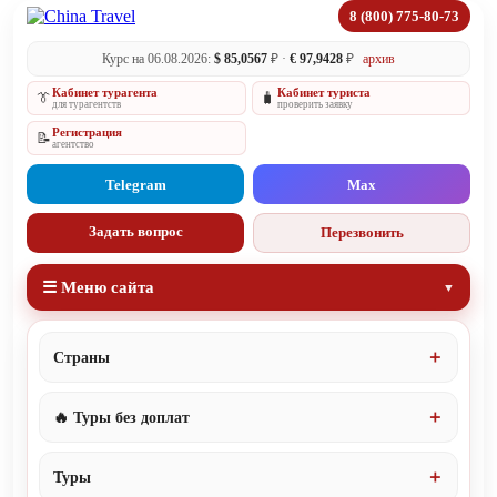
8 (800) 775-80-73
Курс на 06.08.2026:
$ 85,0567
₽ ·
€ 97,9428
₽
архив
Кабинет турагента
Кабинет туриста
👔
🧳
для турагентств
проверить заявку
Регистрация
📝
агентство
Telegram
Max
Задать вопрос
Перезвонить
☰ Меню сайта
Страны
🔥 Туры без доплат
Туры