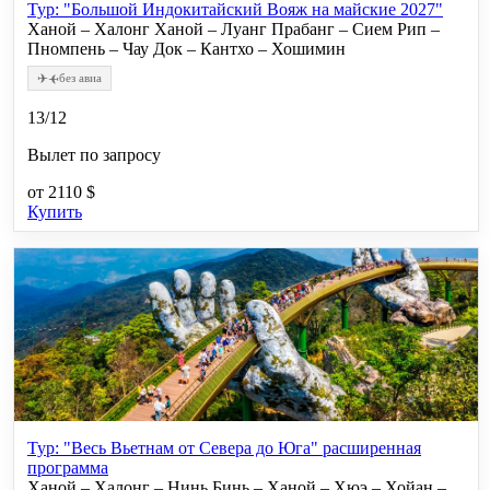
Тур: "Большой Индокитайский Вояж на майские 2027"
Ханой – Халонг Ханой – Луанг Прабанг – Сием Рип –
Пномпень – Чау Док – Кантхо – Хошимин
✈
✈
без авиа
13/12
Вылет по запросу
от
2110 $
Купить
Тур: "Весь Вьетнам от Севера до Юга" расширенная
программа
Ханой – Халонг – Нинь Бинь – Ханой – Хюэ – Хойан –